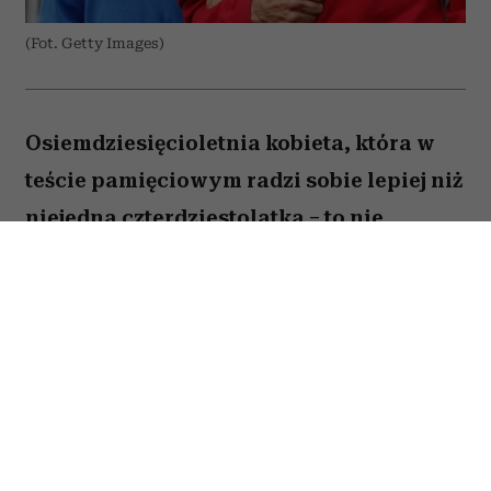
(Fot. Getty Images)
Osiemdziesięcioletnia kobieta, która w
teście pamięciowym radzi sobie lepiej niż
niejedna czterdziestolatka – to nie
wyjątek, lecz zjawisko, które od 25 lat
opisują naukowcy z Northwestern
University. W najnowszej publikacji w
„Alzheimer's & Dementia” zespół ujawnia,
co łączy osoby określane mianem
„superagerów”.