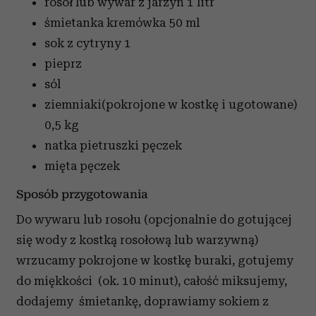
rosół lub wywar z jarzyn
1 litr
śmietanka kremówka
50 ml
sok z cytryny
1
pieprz
sól
ziemniaki(pokrojone w kostkę i ugotowane)
0,5 kg
natka pietruszki
pęczek
mięta
pęczek
Sposób przygotowania
Do wywaru lub rosołu (opcjonalnie do gotującej
się wody z kostką rosołową lub warzywną)
wrzucamy pokrojone w kostkę buraki, gotujemy
do miękkości (ok. 10 minut), całość miksujemy,
dodajemy śmietankę, doprawiamy sokiem z