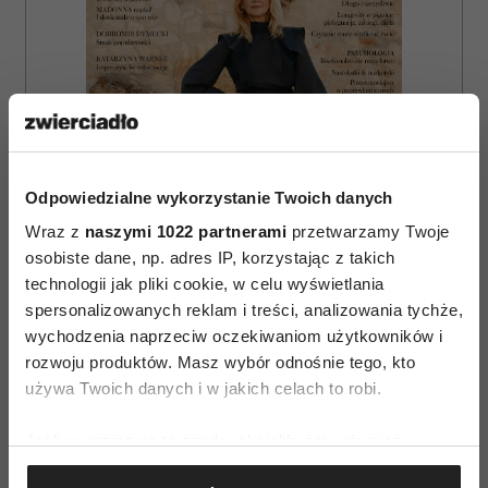
Odpowiedzialne wykorzystanie Twoich danych
Wraz z
naszymi 1022 partnerami
przetwarzamy Twoje
osobiste dane, np. adres IP, korzystając z takich
technologii jak pliki cookie, w celu wyświetlania
spersonalizowanych reklam i treści, analizowania tychże,
wychodzenia naprzeciw oczekiwaniom użytkowników i
ZAMÓW
rozwoju produktów. Masz wybór odnośnie tego, kto
używa Twoich danych i w jakich celach to robi.
WYDANIE DRUKOWANE
Jeśli wyrazisz na to zgodę, chcielibyśmy również:
E-WYDANIE
Gromadzić dane dotyczące Twojej lokalizacji