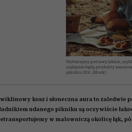
nice
edź
 5,
Wiemy, gdzie go kupić
zaskakujący faworyt
Miller s. 5, odc. 6]
sezon jesień–zima 2
Wybierajmy potrawy lekkie, szybk
najlepsze będą produkty sezonowe
pikniku.(Fot. iStock)
 wiklinowy kosz i słoneczna aura to zaledwie 
dnikiem udanego pikniku są oczywiście łakoci
zetransportujemy w malowniczą okolicę łąk, pól