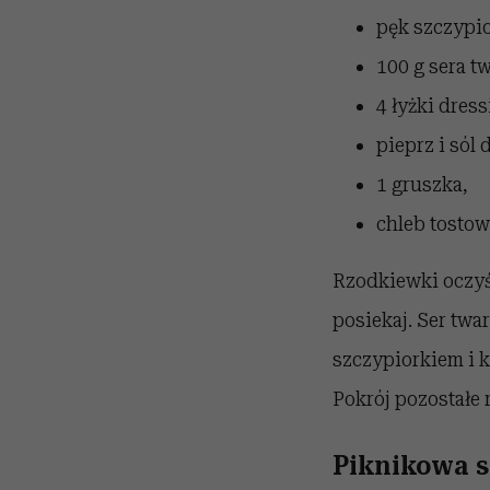
pęk szczypi
100 g sera t
4 łyżki dres
pieprz i sól
1 gruszka,
chleb tostow
Rzodkiewki oczyść
posiekaj. Ser tw
szczypiorkiem i 
Pokrój pozostałe 
Piknikowa s