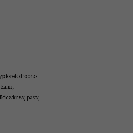
zypiorek drobno
wkami,
odkiewkową pastą.