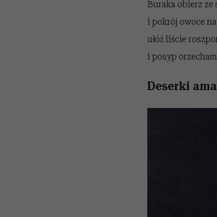
Buraka obierz ze 
i pokrój owoce n
ułóż liście roszpo
i posyp orzecham
Deserki ama