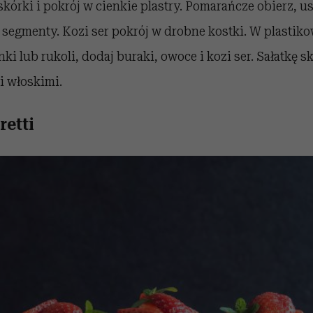
skórki i pokrój w cienkie plastry. Pomarańcze obierz, u
a segmenty. Kozi ser pokrój w drobne kostki. W plasti
nki lub rukoli, dodaj buraki, owoce i kozi ser. Sałatkę 
i włoskimi.
retti