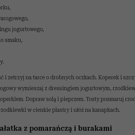
orku,
warogowego,
singu jogurtowego,
 do smaku,
y.
 i zetrzyj na tarce o drobnych oczkach. Koperek i szc
arogowy wymieszaj z dressingiem jogurtowym, rzodkie
koperkiem. Dopraw solą i pieprzem. Tosty posmaruj rz
rzodkiewki w cienkie plastry i ułóż na kanapkach.
ałatka z pomarańczą i burakami