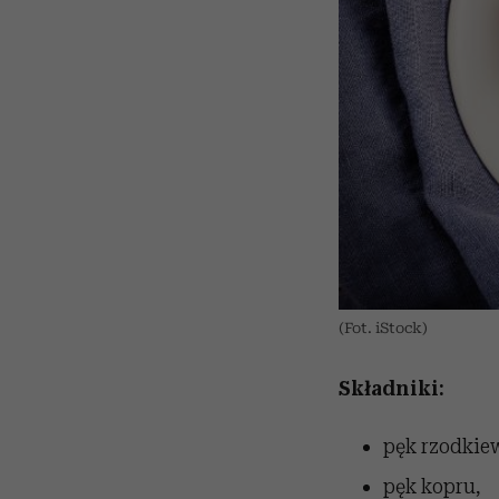
(Fot. iStock)
Składniki:
pęk rzodkie
pęk kopru,