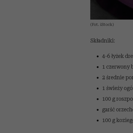
(Fot. iStock)
Składniki:
4-6 łyżek dr
1 czerwony 
2 średnie p
1 świeży ogó
100 g roszpo
garść orzec
100 g kozieg