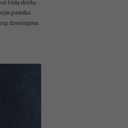
suń białą skórkę
kowym pudełku
skrop dressingiem