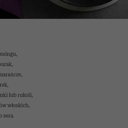
essingu,
burak,
omarańcze,
rek,
nki lub rukoli,
hów włoskich,
o sera.