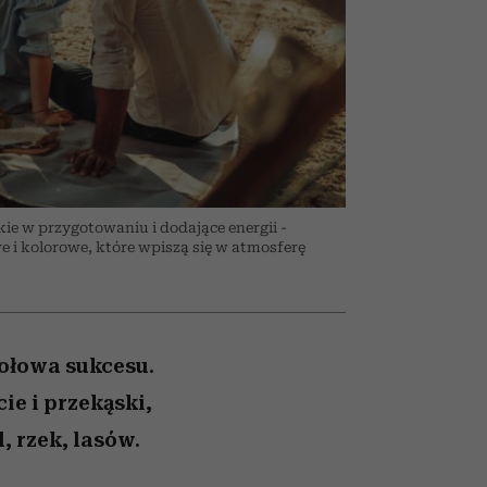
026/27
to dla nich zarwiesz noc
zupełny brak ogłady
Auschwitz
girls”
ie w przygotowaniu i dodające energii -
 i kolorowe, które wpiszą się w atmosferę
połowa sukcesu.
e i przekąski,
, rzek, lasów.