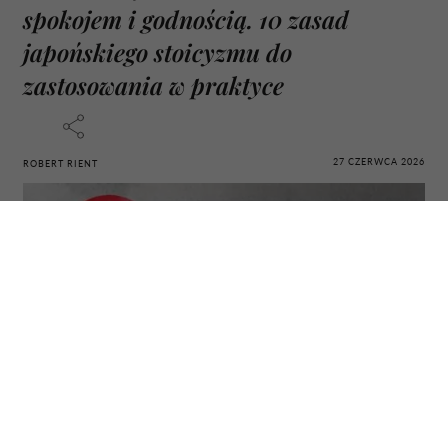
spokojem i godnością. 10 zasad
japońskiego stoicyzmu do
zastosowania w praktyce
27 CZERWCA 2026
ROBERT RIENT