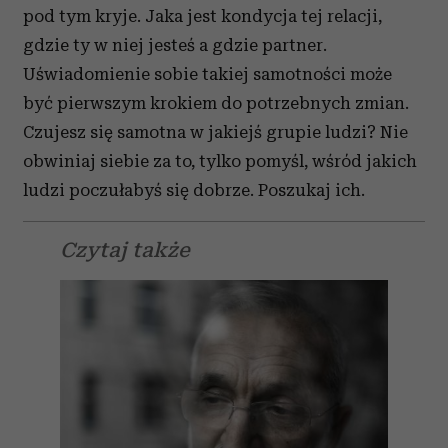
Wykorzystujemy pliki cookie do spersonalizowania treści
pod tym kryje. Jaka jest kondycja tej relacji,
i reklam, aby oferować funkcje społecznościowe i
gdzie ty w niej jesteś a gdzie partner.
analizować ruch w naszej witrynie. Informacje o tym, jak
Uświadomienie sobie takiej samotności może
korzystasz z naszej witryny, udostępniamy partnerom
społecznościowym, reklamowym i analitycznym.
być pierwszym krokiem do potrzebnych zmian.
Partnerzy mogą połączyć te informacje z innymi danymi
Czujesz się samotna w jakiejś grupie ludzi? Nie
otrzymanymi od Ciebie lub uzyskanymi podczas
obwiniaj siebie za to, tylko pomyśl, wśród jakich
korzystania z ich usług.
ludzi poczułabyś się dobrze. Poszukaj ich.
Czytaj także