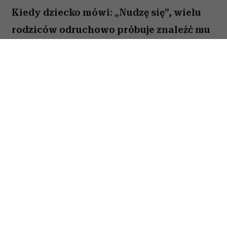
Kiedy dziecko mówi: „Nudzę się”, wielu
rodziców odruchowo próbuje znaleźć mu
jakieś zajęcie. Proponują wspólną
zabawę, podsuwają książkę albo
pozwalają włączyć bajkę. Novak Djoković
uważa jednak, że wcale nie trzeba
reagować w ten sposób. Jego zdaniem
nuda nie jest problemem, który należy jak
najszybciej rozwiązać. Przeciwnie. To
właśnie ona może pomóc dziecku
rozwijać wyobraźnię, samodzielność i
kreatywność.