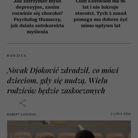
Jak zatrzymać myśli
Clint Eastwood ma 96
depresyjne, zanim
lat i nie lukruje
rozwinie się choroba?
starości. Tych 5 zasad
Psycholog tłumaczy,
pomaga mu dobrze żyć
jak działa autokorekta
mimo upływu lat
myślenia
RODZICE
Novak Djoković zdradził, co mówi
dzieciom, gdy się nudzą. Wielu
rodziców będzie zaskoczonych
2 LIPCA 2026
ROBERT CHOIŃSKI