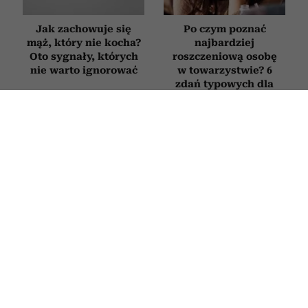
Jak zachowuje się
Po czym poznać
mąż, który nie kocha?
najbardziej
Oto sygnały, których
roszczeniową osobę
nie warto ignorować
w towarzystwie? 6
zdań typowych dla
ludzi, którym
„wszystko się należy”
4 słowa, które sprawią,
Nie zmieniasz zdjęcia
że ludzie zaczną liczyć
profilowego od lat?
się z twoim zdaniem.
Psycholog tłumaczy, co