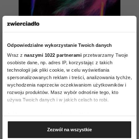
Odpowiedzialne wykorzystanie Twoich danych
Wraz z
naszymi 1022 partnerami
przetwarzamy Twoje
osobiste dane, np. adres IP, korzystając z takich
technologii jak pliki cookie, w celu wyświetlania
spersonalizowanych reklam i treści, analizowania tychże,
wychodzenia naprzeciw oczekiwaniom użytkowników i
rozwoju produktów. Masz wybór odnośnie tego, kto
Czy potrafisz sobie współczuć?
używa Twoich danych i w jakich celach to robi.
Jeśli wyrazisz na to zgodę, chcielibyśmy również:
Współczucie jest otwarciem serca na innych. Gdy
Gromadzić dane dotyczące Twojej lokalizacji
dotkniesz swoich wypieranych dotąd emocji,
Zezwól na wszystkie
geograficznej z dokładnością nawet do kilku metrów
Identyfikować Twoje urządzenie, aktywnie
zauważysz, że wreszcie możesz uśmiechać się bez