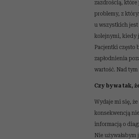
zazdrością, które
problemy, z któr
u wszystkich jes
kolejnymi, kiedy
Pacjentki często 
zapłodnienia poz
wartość. Nad tym
Czy bywa tak, 
Wydaje mi się, że 
konsekwencją niep
informacją o diag
Nie używałabym j