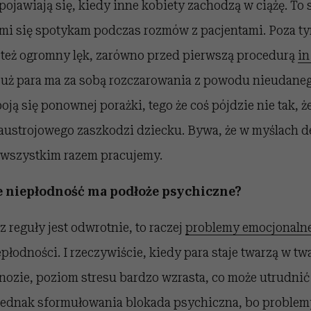
 pojawiają się, kiedy inne kobiety zachodzą w ciążę. To 
ymi się spotykam podczas rozmów z pacjentami. Poza t
t też ogromny lęk, zarówno przed pierwszą procedurą
in
 już para ma za sobą rozczarowania z powodu nieudaneg
boją się ponownej porażki, tego że coś pójdzie nie tak, 
austrojowego zaszkodzi dziecku. Bywa, że w myślach d
 wszystkim razem pracujemy.
że niepłodność ma podłoże psychiczne?
z reguły jest odwrotnie, to raczej
problemy emocjonaln
łodności. I rzeczywiście, kiedy para staje twarzą w tw
nozie, poziom stresu bardzo wzrasta, co może utrudnić 
ednak sformułowania blokada psychiczna, bo problemy