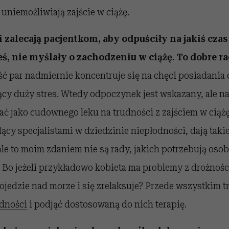
uniemożliwiają zajście w ciążę.
 zalecają pacjentkom, aby odpuściły na jakiś czas 
ś, nie myślały o zachodzeniu w ciążę. To dobre r
ć par nadmiernie koncentruje się na chęci posiadania dz
cy duży stres. Wtedy odpoczynek jest wskazany, ale n
ć jako cudownego leku na trudności z zajściem w ciążę
ący specjalistami w dziedzinie niepłodności, dają takie
ale to moim zdaniem nie są rady, jakich potrzebują oso
 Bo jeżeli przykładowo kobieta ma problemy z drożnośc
 pojedzie nad morze i się zrelaksuje? Przede wszystkim 
dności
i podjąć dostosowaną do nich terapię.