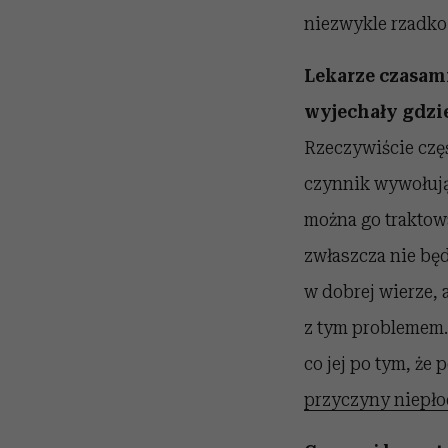
niezwykle rzadko 
Lekarze czasami
wyjechały gdzie
Rzeczywiście częś
czynnik wywołują
można go traktowa
zwłaszcza nie będ
w dobrej wierze, 
z tym problemem.
co jej po tym, że
przyczyny niepło