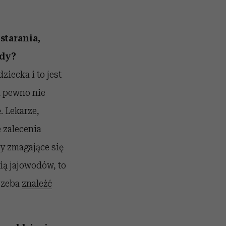
starania,
ady?
iecka i to jest
a pewno nie
. Lekarze,
 zalecenia
by zmagające się
ią jajowodów, to
trzeba
znaleźć