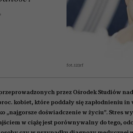
nice
edź
 5,
Wiemy, gdzie go kupić
zaskakujący faworyt
Miller s. 5, odc. 6]
sezon jesień–zima 2
5
fot.123rf
przeprowadzonych przez Ośrodek Studiów nad
roc. kobiet, które poddały się zapłodnieniu in 
ko „najgorsze doświadczenie w życiu”. Stres wy
ajściem w ciążę jest porównywalny do tego, o
ej osoby czy w przypadku diagnozy medycznej 