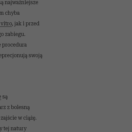
są najważniejsze
ym chyba
 vitro
, jak i przed
o zabiegu.
że procedura
eprecjonują swoją
e
są
arz z bolesną
zajście w ciążę.
 tej natury