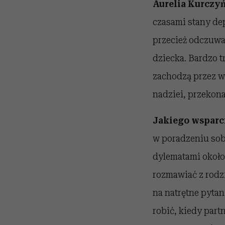
Aurelia Kurczyń
czasami stany de
przecież odczuwan
dziecka. Bardzo t
zachodzą przez wie
nadziei, przekona
Jakiego wsparci
w poradzeniu sobi
dylematami okołoc
rozmawiać z rodzi
na natrętne pytan
robić, kiedy part