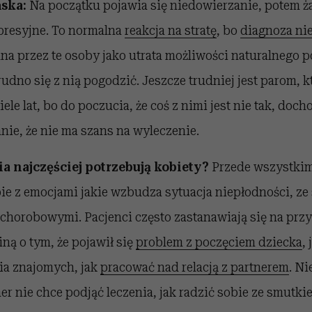
ska:
Na początku pojawia się niedowierzanie, potem ża
presyjne. To normalna
reakcja na stratę
, bo
diagnoza ni
a przez te osoby jako utrata możliwości naturalnego 
rudno się z nią pogodzić. Jeszcze trudniej jest parom, k
le lat, bo do poczucia, że coś z nimi jest nie tak, doch
nie, że nie ma szans na wyleczenie.
a najczęściej potrzebują kobiety?
Przede wszystki
e z emocjami jakie wzbudza sytuacja niepłodności, ze 
horobowymi. Pacjenci często zastanawiają się na przyk
ną o tym, że pojawił się
problem z poczęciem dziecka
,
ia znajomych, jak
pracować nad relacją z partnerem
. Ni
ner nie chce podjąć leczenia, jak radzić sobie ze smutki