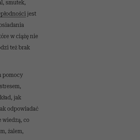
l, smutek,
epłodności
jest
posiadania
tóre w ciążę nie
odzi też brak
m pomocy
stresem,
ład, jak
 jak odpowiadać
e wiedzą, co
em, żalem,