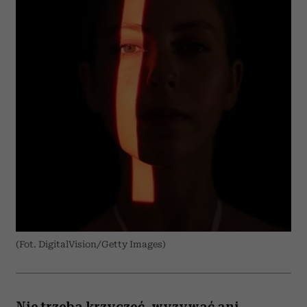
(Fot. DigitalVision/Getty Images)
Nie trzeba krzyczeć, wyzywać ani