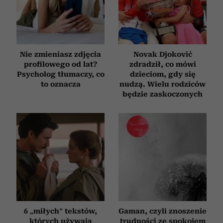
Nie zmieniasz zdjęcia
Novak Djoković
profilowego od lat?
zdradził, co mówi
Psycholog tłumaczy, co
dzieciom, gdy się
to oznacza
nudzą. Wielu rodziców
będzie zaskoczonych
6 „miłych” tekstów,
Gaman, czyli znoszenie
których używają
trudności ze spokojem