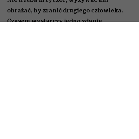
obrażać, by zranić drugiego człowieka.
Czasem wystarczy jedno zdanie
wypowiedziane mimochodem – takie,
które podważa czyjeś uczucia, odbiera
poczucie sprawczości albo sprawia, że
ktoś zaczyna wątpić we własną ocenę
rzeczywistości. Oto 5 pozornie
niewinnych zdań, które wypowiadają
ludzie pozbawieni empatii w
zwyczajnych codziennych rozmowach.
Spis treści: