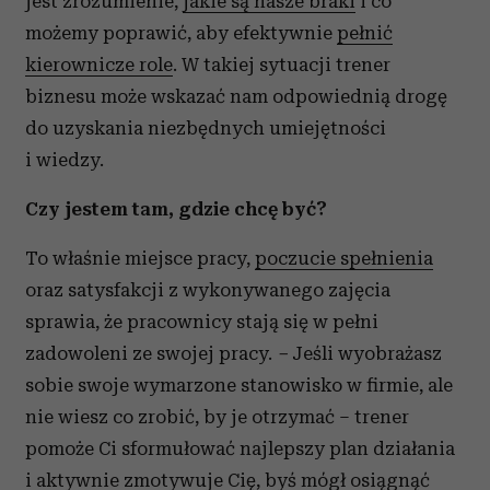
jest zrozumienie,
jakie są nasze braki
i co
możemy poprawić, aby efektywnie
pełnić
kierownicze role
. W takiej sytuacji trener
biznesu może wskazać nam odpowiednią drogę
do uzyskania niezbędnych umiejętności
i wiedzy.
Czy jestem tam, gdzie chcę być?
To właśnie miejsce pracy,
poczucie spełnienia
oraz satysfakcji z wykonywanego zajęcia
sprawia, że pracownicy stają się w pełni
zadowoleni ze swojej pracy.
–
Jeśli wyobrażasz
sobie swoje wymarzone stanowisko w firmie, ale
nie wiesz co zrobić, by je otrzymać – trener
pomoże Ci sformułować najlepszy plan działania
i aktywnie zmotywuje Cię, byś mógł osiągnąć