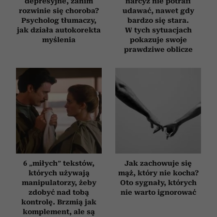
depresyjne, zanim
narcyz nie potrafi
rozwinie się choroba?
udawać, nawet gdy
Psycholog tłumaczy,
bardzo się stara.
jak działa autokorekta
W tych sytuacjach
myślenia
pokazuje swoje
prawdziwe oblicze
6 „miłych” tekstów,
Jak zachowuje się
których używają
mąż, który nie kocha?
manipulatorzy, żeby
Oto sygnały, których
zdobyć nad tobą
nie warto ignorować
kontrolę. Brzmią jak
komplement, ale są