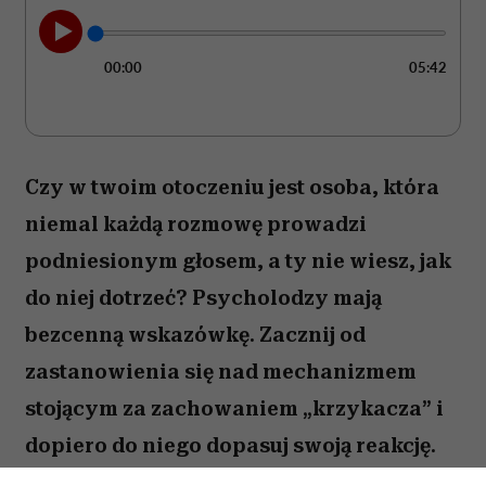
00:00
05:42
Czy w twoim otoczeniu jest osoba, która
niemal każdą rozmowę prowadzi
podniesionym głosem, a ty nie wiesz, jak
do niej dotrzeć? Psycholodzy mają
bezcenną wskazówkę. Zacznij od
zastanowienia się nad mechanizmem
stojącym za zachowaniem „krzykacza” i
dopiero do niego dopasuj swoją reakcję.