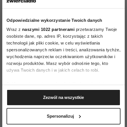
Odpowiedzialne wykorzystanie Twoich danych
DOJRZAŁOŚĆ EMOCJONALNA
Wraz z
naszymi 1022 partnerami
przetwarzamy Twoje
osobiste dane, np. adres IP, korzystając z takich
technologii jak pliki cookie, w celu wyświetlania
AUTOPROMOCJA
spersonalizowanych reklam i treści, analizowania tychże,
wychodzenia naprzeciw oczekiwaniom użytkowników i
rozwoju produktów. Masz wybór odnośnie tego, kto
używa Twoich danych i w jakich celach to robi.
Jeśli wyrazisz na to zgodę, chcielibyśmy również:
Gromadzić dane dotyczące Twojej lokalizacji
Zezwól na wszystkie
geograficznej z dokładnością nawet do kilku metrów
Identyfikować Twoje urządzenie, aktywnie
analizując charakteryzującego je zbiory danych
Spersonalizuj
(fingerprinting, czyli wirtualny odcisk palca)
Dowiedz się więcej odnośnie tego, jak Twoje osobiste