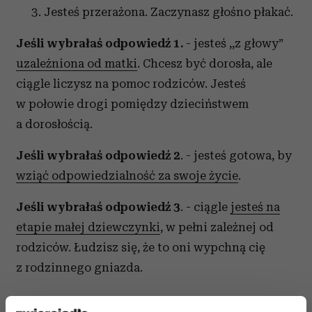
Jesteś przerażona. Zaczynasz głośno płakać.
Jeśli wybrałaś odpowiedź 1.
- jesteś ,,z głowy”
uzależniona od matki
. Chcesz być dorosła, ale
ciągle liczysz na pomoc rodziców. Jesteś
w połowie drogi pomiędzy dzieciństwem
a dorosłością.
Jeśli wybrałaś odpowiedź 2
. - jesteś gotowa, by
wziąć odpowiedzialność za swoje życie
.
Jeśli wybrałaś odpowiedź 3
. - ciągle
jesteś na
etapie małej dziewczynki
, w pełni zależnej od
rodziców. Łudzisz się, że to oni wypchną cię
z rodzinnego gniazda.