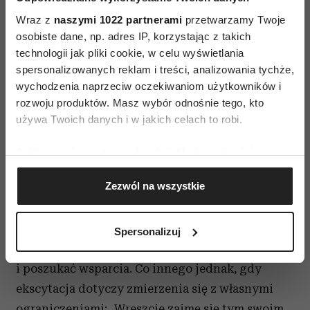
Wraz z
naszymi 1022 partnerami
przetwarzamy Twoje
osobiste dane, np. adres IP, korzystając z takich
technologii jak pliki cookie, w celu wyświetlania
spersonalizowanych reklam i treści, analizowania tychże,
Kim naprawdę dla mężczyzny
wychodzenia naprzeciw oczekiwaniom użytkowników i
jest jego przyjaciółka?
rozwoju produktów. Masz wybór odnośnie tego, kto
używa Twoich danych i w jakich celach to robi.
W jaki sposób rozpoznać, czy relacja
Jeśli wyrazisz na to zgodę, chcielibyśmy również:
z przyjaciółką przekracza już próg
Gromadzić dane dotyczące Twojej lokalizacji
Zezwól na wszystkie
bezpieczeństwa?
geograficznej z dokładnością nawet do kilku metrów
Identyfikować Twoje urządzenie, aktywnie
Gdy sama myśl o tym, że mam spotkać się
analizując charakteryzującego je zbiory danych
z przyjaciółką, budzi emocje, jest źródłem
Spersonalizuj
(fingerprinting, czyli wirtualny odcisk palca)
ekscytacji, haju, wtedy lepiej ochłonąć
Dowiedz się więcej odnośnie tego, jak Twoje osobiste
i poszukać wsparcia. Co innego jednak, gdy
dane są przetwarzane oraz ustaw własne preferencje w
ekscytacja dotyczy zmierzenia się z własnymi
sekcji szczegółów
. W Deklaracji plików cookie możesz
zmienić lub wycofać swoją zgodę w dowolnej chwili.
ograniczeniami: „Wreszcie zajmę się tym swoim