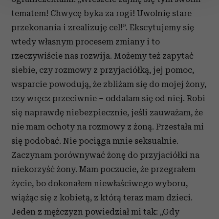
tematem! Chwycę byka za rogi! Uwolnię stare
Wykorzystujemy pliki cookie do spersonalizowania treści
przekonania i zrealizuję cel!”. Ekscytujemy się
i reklam, aby oferować funkcje społecznościowe i
wtedy własnym procesem zmiany i to
analizować ruch w naszej witrynie. Informacje o tym, jak
rzeczywiście nas rozwija. Możemy też zapytać
korzystasz z naszej witryny, udostępniamy partnerom
społecznościowym, reklamowym i analitycznym.
siebie, czy rozmowy z przyjaciółką, jej pomoc,
Partnerzy mogą połączyć te informacje z innymi danymi
wsparcie powodują, że zbliżam się do mojej żony,
otrzymanymi od Ciebie lub uzyskanymi podczas
czy wręcz przeciwnie – oddalam się od niej. Robi
korzystania z ich usług.
się naprawdę niebezpiecznie, jeśli zauważam, że
nie mam ochoty na rozmowy z żoną. Przestała mi
się podobać. Nie pociąga mnie seksualnie.
Zaczynam porównywać żonę do przyjaciółki na
niekorzyść żony. Mam poczucie, że przegrałem
życie, bo dokonałem niewłaściwego wyboru,
wiążąc się z kobietą, z którą teraz mam dzieci.
Jeden z mężczyzn powiedział mi tak: „Gdy