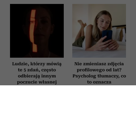
Ludzie, którzy mówią
Nie zmieniasz zdjęcia
te 5 zdań, często
profilowego od lat?
odbierają innym
Psycholog tłumaczy, co
poczucie własnej
to oznacza
wartości