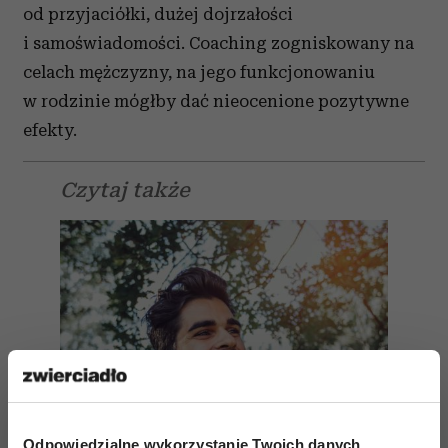
od przyjaciółki, dużej dojrzałości
i samoświadomości. Coaching zogniskowany na
celach mężczyzny, na jego funkcjonowaniu
w rodzinie mógłby dać nieocenione pozytywne
efekty.
Czytaj także
Odpowiedzialne wykorzystanie Twoich danych