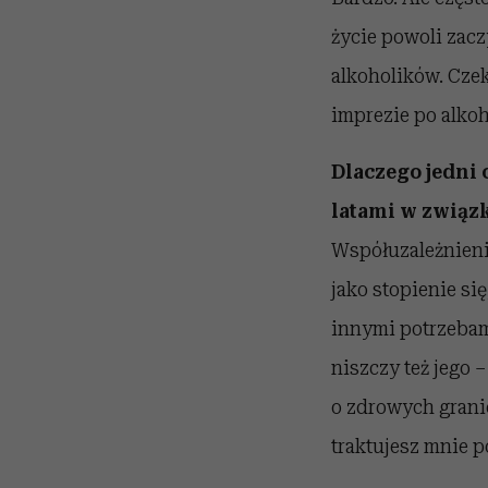
życie powoli zacz
alkoholików. Czek
imprezie po alkoh
Dlaczego jedni 
latami w związ
Współuzależnienie
jako stopienie si
innymi potrzebami.
niszczy też jego 
o zdrowych granica
traktujesz mnie p