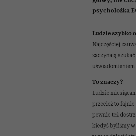
głowy, nie chc
psycholożka E
Ludzie szybko o
Najczęściej zauwa
zaczynają szukać 
uświadomieniem so
To znaczy?
Ludzie miesiącami
przecież to fajnie
pewnie też dostrz
kiedyś byliśmy w 