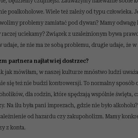
ie, będziemy czujniejsi. Zauważymy nalewanie sobie ko
e poalkoholowe. Wiele też zależy od typu człowieka. 
y wolimy problemy zamiatać pod dywan? Mamy odwagę 
y raczej uciekamy? Związek z uzależnionym bywa praw
 udaje, że nie ma ze sobą problemu, drugie udaje, że w 
m partnera najłatwiej dostrzec?
k jak mówiłam, w naszej kulturze mnóstwo ludzi uważa, 
ie się też nie budzi kontrowersji. To normalny sposób
olików, dla rodzin, które spędzają wspólnie święta, c
y. Na ilu była pani imprezach, gdzie nie było alkoholu
uzależnienie od hazardu czy zakupoholizm. Mamy konk
y z konta.