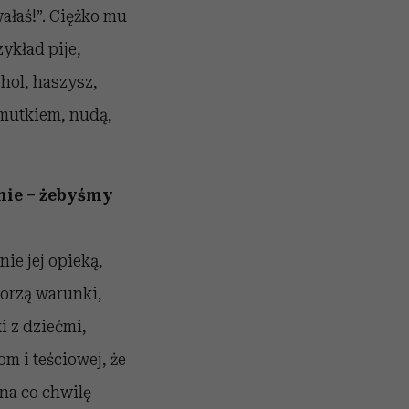
ałaś!”. Ciężko mu
ykład pije,
ohol, haszysz,
smutkiem, nudą,
nie – żebyśmy
ie jej opieką,
worzą warunki,
i z dziećmi,
m i teściowej, że
ona co chwilę