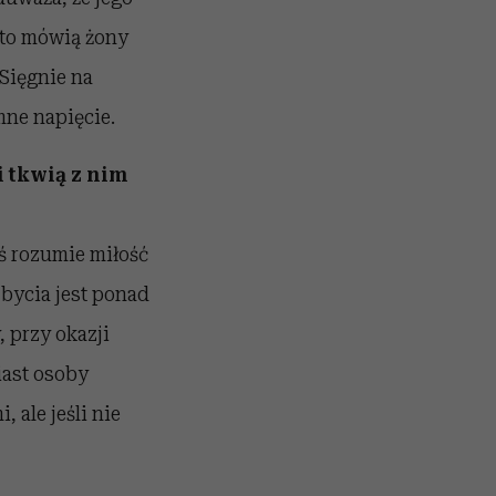
ęsto mówią żony
Sięgnie na
mne napięcie.
i tkwią z nim
oś rozumie miłość
 bycia jest ponad
, przy okazji
iast osoby
 ale jeśli nie