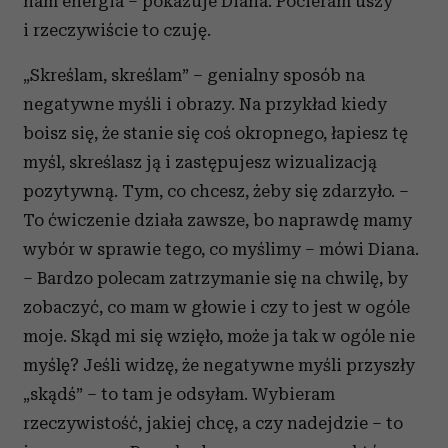
nam energia – pokazuje Diana. Pocieram uszy
i rzeczywiście to czuję.
„Skreślam, skreślam” – genialny sposób na
negatywne myśli i obrazy. Na przykład kiedy
boisz się, że stanie się coś okropnego, łapiesz tę
myśl, skreślasz ją i zastępujesz wizualizacją
pozytywną. Tym, co chcesz, żeby się zdarzyło. –
To ćwiczenie działa zawsze, bo naprawdę mamy
wybór w sprawie tego, co myślimy – mówi Diana.
– Bardzo polecam zatrzymanie się na chwilę, by
zobaczyć, co mam w głowie i czy to jest w ogóle
moje. Skąd mi się wzięło, może ja tak w ogóle nie
myślę? Jeśli widzę, że negatywne myśli przyszły
„skądś” – to tam je odsyłam. Wybieram
rzeczywistość, jakiej chcę, a czy nadejdzie – to