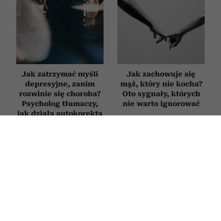
Jak zatrzymać myśli
Jak zachowuje się
depresyjne, zanim
mąż, który nie kocha?
rozwinie się choroba?
Oto sygnały, których
Psycholog tłumaczy,
nie warto ignorować
jak działa autokorekta
myślenia
PSYCHOLOGIA
Jak jednym zdaniem „zgasić”
wścibską osobę? Technika lustra to
inteligentny sposób na bezczelne