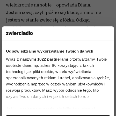
wielokrotnie na sobie – opowiada Diana. –
Jestem sową, czyli późno się kładę, a rano nie
jestem w stanie zwlec się z łóżka. Odkąd
praktykuję jogę śmiechu, gdy dzwoni budzik,
nastaje godzina śmiechu.
Zacznij się śmiać, wykonując mocne „ha ha ha
Odpowiedzialne wykorzystanie Twoich danych
ha”, wydychając powietrze harmonijnie tak jak
Wraz z
naszymi 1022 partnerami
przetwarzamy Twoje
przy naturalnym śmiechu. Potem sam popłynie. –
osobiste dane, np. adres IP, korzystając z takich
W minutę ożyjesz – zapewnia Diana. Śmiech na
technologii jak pliki cookie, w celu wyświetlania
zawołanie? Tak, bo każdy może się śmiać i nie
spersonalizowanych reklam i treści, analizowania tychże,
musi się dziać akurat nic śmiesznego. By
wychodzenia naprzeciw oczekiwaniom użytkowników i
rozwoju produktów. Masz wybór odnośnie tego, kto
praktykować jogę śmiechu, nie musimy nawet
używa Twoich danych i w jakich celach to robi.
mieć poczucia humoru.
Jeśli wyrazisz na to zgodę, chcielibyśmy również:
Śmiech do lustra – kolejne bardzo proste