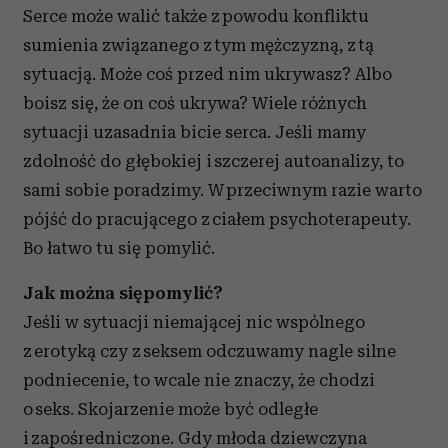
Serce może walić także z powodu konfliktu
sumienia związanego z tym mężczyzną, z tą
sytuacją. Może coś przed nim ukrywasz? Albo
boisz się, że on coś ukrywa? Wiele różnych
sytuacji uzasadnia bicie serca. Jeśli mamy
zdolność do głębokiej i szczerej autoanalizy, to
sami sobie poradzimy. W przeciwnym razie warto
pójść do pracującego z ciałem psychoterapeuty.
Bo łatwo tu się pomylić.
Jak można się pomylić?
Jeśli w sytuacji niemającej nic wspólnego
z erotyką czy z seksem odczuwamy nagle silne
podniecenie, to wcale nie znaczy, że chodzi
o seks. Skojarzenie może być odległe
i zapośredniczone. Gdy młoda dziewczyna