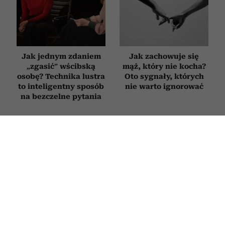
Jak jednym zdaniem
Jak zachowuje się
„zgasić” wścibską
mąż, który nie kocha?
osobę? Technika lustra
Oto sygnały, których
to inteligentny sposób
nie warto ignorować
na bezczelne pytania
Po czym poznać
4 słowa, które sprawią,
najbardziej
że ludzie zaczną liczyć