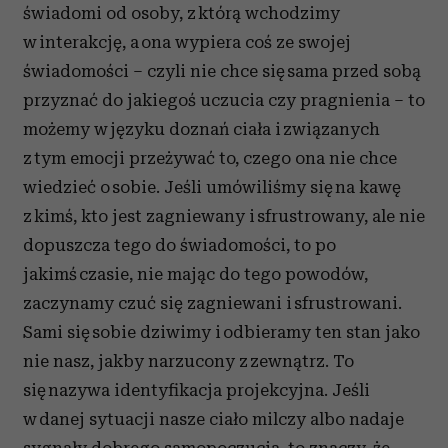
świadomi od osoby, z którą wchodzimy
w interakcję, a ona wypiera coś ze swojej
świadomości – czyli nie chce się sama przed sobą
przyznać do jakiegoś uczucia czy pragnienia – to
możemy w języku doznań ciała i związanych
z tym emocji przeżywać to, czego ona nie chce
wiedzieć o sobie. Jeśli umówiliśmy się na kawę
z kimś, kto jest zagniewany i sfrustrowany, ale nie
dopuszcza tego do świadomości, to po
jakimś czasie, nie mając do tego powodów,
zaczynamy czuć się zagniewani i sfrustrowani.
Sami się sobie dziwimy i odbieramy ten stan jako
nie nasz, jakby narzucony z zewnątrz. To
się nazywa identyfikacja projekcyjna. Jeśli
w danej sytuacji nasze ciało milczy albo nadaje