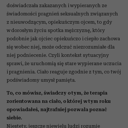
doświadczała zakazanych i wypieranych ze
świadomości pragnień seksualnych związanych
z nieuwodzącym, opiekuńczym ojcem, to gdy
w dorosłym życiu spotka mężczyznę, który
podobnie jak ojciec opiekuńczo i ciepło zachowa
się wobec niej, może odczuć niezrozumiałe dla
niej podniecenie. Czyli kontekst sytuacyjny
sprawi, że uruchomią się stare wypierane uczucia
i pragnienia. Ciało reaguje zgodnie z tym, co twój
podświadomy umysł pamięta.
To, co mówisz, świadczy o tym, że terapia
zorientowana na ciało, o której w tym roku
opowiadałeś, najtrafniej pozwala poznać
siebie.
Niestety, jeszcze niewielu ludzi rozumie