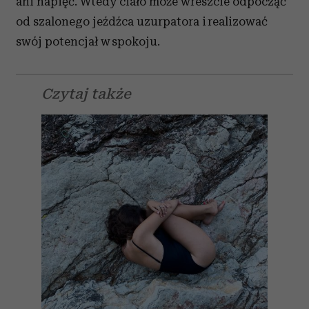
ani napięć. Wtedy ciało może wreszcie odpocząć
od szalonego jeźdźca uzurpatora i realizować
swój potencjał w spokoju.
Czytaj także