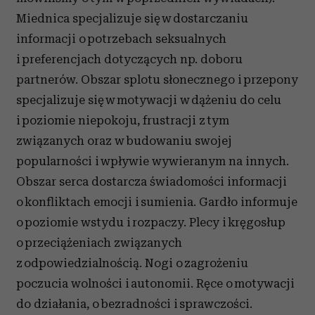
Miednica specjalizuje się w dostarczaniu
informacji o potrzebach seksualnych
i preferencjach dotyczących np. doboru
partnerów. Obszar splotu słonecznego i przepony
specjalizuje się w motywacji w dążeniu do celu
i poziomie niepokoju, frustracji z tym
związanych oraz w budowaniu swojej
popularności i wpływie wywieranym na innych.
Obszar serca dostarcza świadomości informacji
o konfliktach emocji i sumienia. Gardło informuje
o poziomie wstydu i rozpaczy. Plecy i kręgosłup
o przeciążeniach związanych
z odpowiedzialnością. Nogi o zagrożeniu
poczucia wolności i autonomii. Ręce o motywacji
do działania, o bezradności i sprawczości.