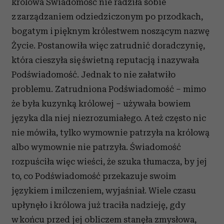
królowa Świadomość nie radziła sobie
z zarządzaniem odziedziczonym po przodkach,
bogatym i pięknym królestwem noszącym nazwę
Życie. Postanowiła więc zatrudnić doradczynię,
która cieszyła się świetną reputacją i nazywała
Podświadomość. Jednak to nie załatwiło
problemu. Zatrudniona Podświadomość – mimo
że była kuzynką królowej – używała bowiem
języka dla niej niezrozumiałego. A też często nic
nie mówiła, tylko wymownie patrzyła na królową
albo wymownie nie patrzyła. Świadomość
rozpuściła więc wieści, że szuka tłumacza, by jej
to, co Podświadomość przekazuje swoim
językiem i milczeniem, wyjaśniał. Wiele czasu
upłynęło i królowa już traciła nadzieję, gdy
w końcu przed jej obliczem stanęła zmysłowa,