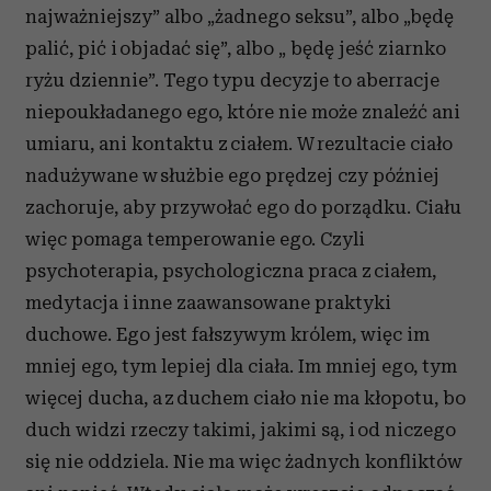
najważniejszy” albo „żadnego seksu”, albo „będę
palić, pić i objadać się”, albo „ będę jeść ziarnko
ryżu dziennie”. Tego typu decyzje to aberracje
niepoukładanego ego, które nie może znaleźć ani
umiaru, ani kontaktu z ciałem. W rezultacie ciało
nadużywane w służbie ego prędzej czy później
zachoruje, aby przywołać ego do porządku. Ciału
więc pomaga temperowanie ego. Czyli
psychoterapia, psychologiczna praca z ciałem,
medytacja i inne zaawansowane praktyki
duchowe. Ego jest fałszywym królem, więc im
mniej ego, tym lepiej dla ciała. Im mniej ego, tym
więcej ducha, a z duchem ciało nie ma kłopotu, bo
duch widzi rzeczy takimi, jakimi są, i od niczego
się nie oddziela. Nie ma więc żadnych konfliktów