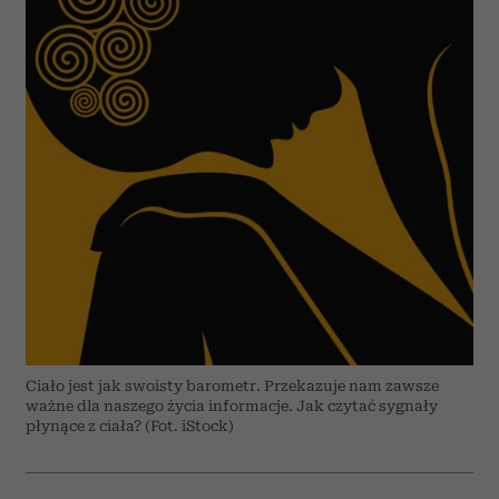
Ciało jest jak swoisty barometr. Przekazuje nam zawsze
ważne dla naszego życia informacje. Jak czytać sygnały
płynące z ciała? (Fot. iStock)