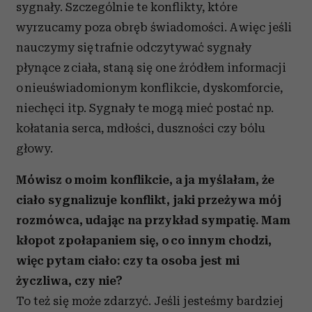
sygnały. Szczególnie te konflikty, które
wyrzucamy poza obręb świadomości. A więc jeśli
nauczymy się trafnie odczytywać sygnały
płynące z ciała, staną się one źródłem informacji
o nieuświadomionym konflikcie, dyskomforcie,
niechęci itp. Sygnały te mogą mieć postać np.
kołatania serca, mdłości, duszności czy bólu
głowy.
Mówisz o moim konflikcie, a ja myślałam, że
ciało sygnalizuje konflikt, jaki przeżywa mój
rozmówca, udając na przykład sympatię. Mam
kłopot z połapaniem się, o co innym chodzi,
więc pytam ciało: czy ta osoba jest mi
życzliwa, czy nie?
To też się może zdarzyć. Jeśli jesteśmy bardziej