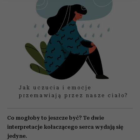
Wykorzystujemy pliki cookie do spersonalizowania treści
i reklam, aby oferować funkcje społecznościowe i
analizować ruch w naszej witrynie. Informacje o tym, jak
korzystasz z naszej witryny, udostępniamy partnerom
społecznościowym, reklamowym i analitycznym.
Partnerzy mogą połączyć te informacje z innymi danymi
otrzymanymi od Ciebie lub uzyskanymi podczas
korzystania z ich usług.
Jak uczucia i emocje
przemawiają przez nasze ciało?
Co mogłoby to jeszcze być? Te dwie
interpretacje kołaczącego serca wydają się
jedyne.