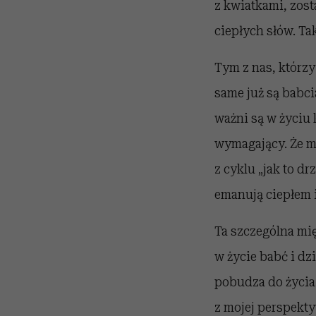
z kwiatkami, zost
ciepłych słów. Tak
Tym z nas, którzy
same już są babci
ważni są w życiu 
wymagający. Że ma
z cyklu „jak to d
emanują ciepłem 
Ta szczególna mi
w życie babć i d
pobudza do życia
z mojej perspekt