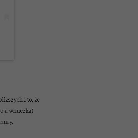
liższych i to, że
moja wnuczka)
onury.