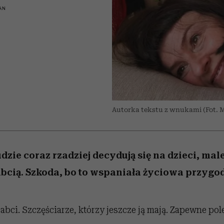
iąż
 5,
skutki dla związku i dla
Miller s. 5, odc. 6]
Raport Lyst ujaw
AN
partnerki
najbardziej pożąd
ubrania i marki se
Autorka tekstu z wnukami (Fot. 
dzie coraz rzadziej decydują się na dzieci, mal
babcią. Szkoda, bo to wspaniała życiowa przygo
Babci. Szczęściarze, którzy jeszcze ją mają. Zapewne pol