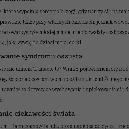
, które wypełnia serce po brzegi, gdy patrzy się na mał
prawdzie także przy własnych dzieciach, jednak wówcz
óre towarzyszyły młodej matce, nie pozwalały rozkoszo
ą, jaką żywię do dzieci mojej córki.
owanie syndromu oszusta
Nic nie umiem”… znacie to? Wraz z pojawieniem się na 
ię, że jednak coś tam wiem i coś tam umiem! Że moje m
– również to dotyczące wychowania i opiekowania się d
ć.
anie ciekawości świata
zm – ta niesamowita siła, która napędza do życia – nie