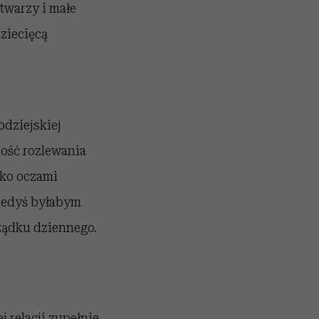
twarzy i małe
dziecięcą
odziejskiej
ność rozlewania
lko oczami
kiedyś byłabym
rządku dziennego.
j relacji zupełnie