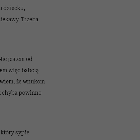
u dziecku,
 ciekawy. Trzeba
Nie jestem od
tem więc babcią
o wiem, że wnukom
tak chyba powinno
który sypie