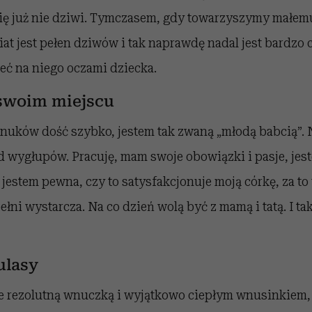
 cię już nie dziwi. Tymczasem, gdy towarzyszymy małem
wiat jest pełen dziwów i tak naprawdę nadal jest bardzo
eć na niego oczami dziecka.
 swoim miejscu
nuków dość szybko, jestem tak zwaną „młodą babcią”. 
d wygłupów. Pracuję, mam swoje obowiązki i pasje, jes
jestem pewna, czy to satysfakcjonuje moją córkę, za t
 pełni wystarcza. Na co dzień wolą być z mamą i tatą. I 
ulasy
e rezolutną wnuczką i wyjątkowo ciepłym wnusinkiem, 