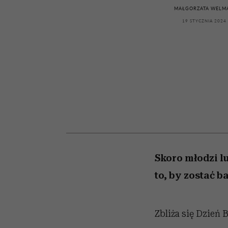
kwestie, o których wc
kawę z Kasią Miller”, s.
girls”
MAŁGORZATA WELM
boimy się mówić
odc. 7]
19 STYCZNIA 2024
Skoro młodzi lu
to, by zostać 
Zbliża się Dzień 