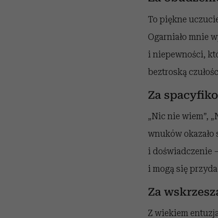
To piękne uczucie
Ogarniało mnie w
i niepewności, kt
beztroską czułości
Za spacyfik
„Nic nie wiem”, „
wnuków okazało s
i doświadczenie 
i mogą się przyda
Za wskrzesz
Z wiekiem entuzja