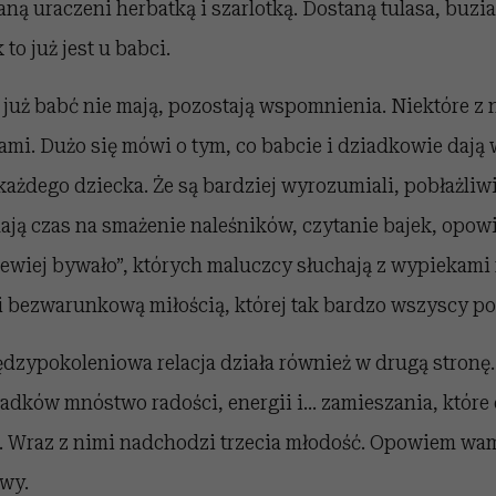
aną uraczeni herbatką i szarlotką. Dostaną tulasa, buzia
 to już jest u babci.
 już babć nie mają, pozostają wspomnienia. Niektóre z na
ami. Dużo się mówi o tym, co babcie i dziadkowie dają
każdego dziecka. Że są bardziej wyrozumiali, pobłażliwi
ją czas na smażenie naleśników, czytanie bajek, opowi
rzewiej bywało”, których maluczcy słuchają z wypiekami 
i bezwarunkową miłością, której tak bardzo wszyscy p
ędzypokoleniowa relacja działa również w drugą stron
ziadków mnóstwo radości, energii i… zamieszania, któr
. Wraz z nimi nadchodzi trzecia młodość. Opowiem wam
ywy.