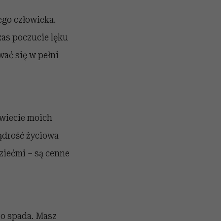
ego człowieka.
as poczucie lęku
wać się w pełni
świecie moich
ądrość życiowa
ziećmi – są cenne
co spada. Masz