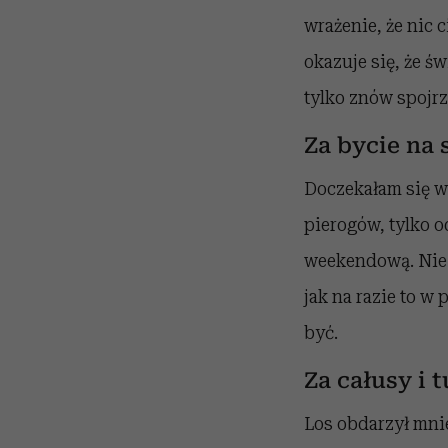
wrażenie, że nic
okazuje się, że ś
tylko znów spojrz
Za bycie na
Doczekałam się w
pierogów, tylko o
weekendową. Nie 
jak na razie to w
być.
Za całusy i t
Los obdarzył mni