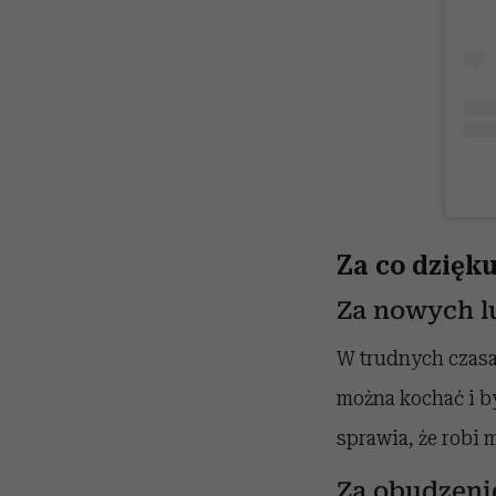
Za co dzię
Za nowych l
W trudnych czasach
można kochać i b
sprawia, że robi 
Za obudzeni