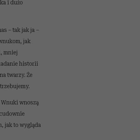
ka i dużo
s – tak jak ja –
 wnukom, jak
, mniej
adanie historii
na twarzy. Że
otrzebujemy.
ę. Wnuki wnoszą
e cudownie
, jak to wygląda