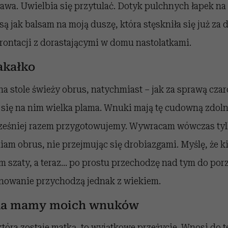
kawa. Uwielbia się przytulać. Dotyk pulchnych łapek na 
są jak balsam na moją duszę, która stęskniła się już za 
rontacji z dorastającymi w domu nastolatkami.
akałko
na stole świeży obrus, natychmiast – jak za sprawą czar
 się na nim wielka plama. Wnuki mają tę cudowną zdol
cześniej razem przygotowujemy. Wywracam wówczas ty
iam obrus, nie przejmując się drobiazgami. Myślę, że 
m szaty, a teraz… po prostu przechodzę nad tym do po
anowanie przychodzą jednak z wiekiem.
dla mamy moich wnuków
tóra zostaje matką, to wyjątkowe przeżycie. Wnosi do te