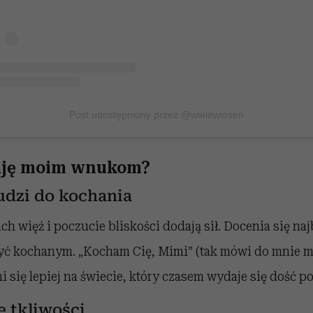
Post udostępniony przez @wielewiosen
kuję moim wnukom?
udzi do kochania
 więź i poczucie bliskości dodają sił. Docenia się najb
yć kochanym. „Kocham Cię, Mimi” (tak mówi do mnie 
mi się lepiej na świecie, który czasem wydaje się dość p
e tkliwości