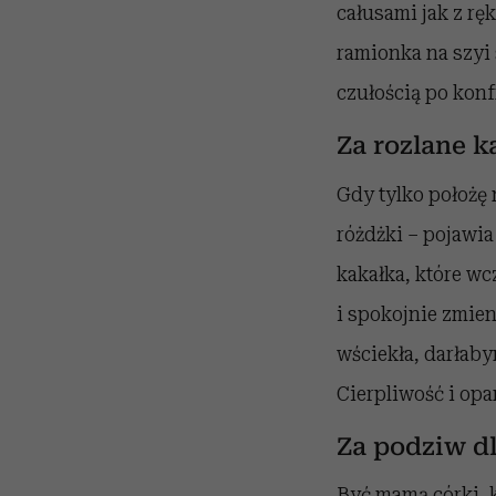
całusami jak z rę
ramionka na szyi 
czułością po konf
Za rozlane k
Gdy tylko położę 
różdżki – pojawia
kakałka, które w
i spokojnie zmien
wściekła, darłaby
Cierpliwość i op
Za podziw 
Być mamą córki, k