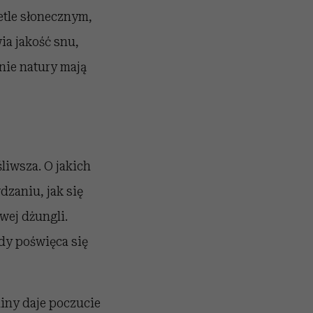
etle słonecznym,
ia jakość snu,
nie natury mają
liwsza. O jakich
zaniu, jak się
wej dżungli.
dy poświęca się
liny daje poczucie