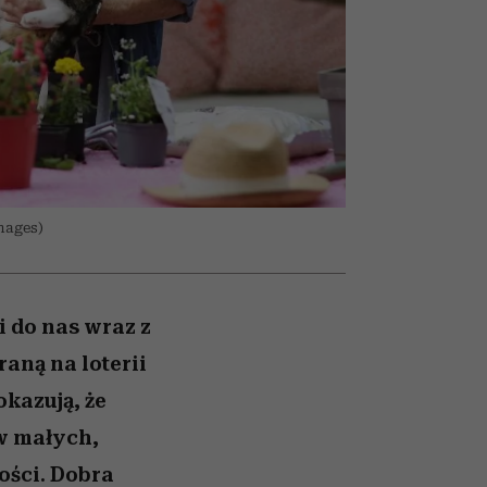
olarów
żegnają się eleganckie osoby
mages)
 do nas wraz z
ną na loterii
kazują, że
w małych,
ości. Dobra