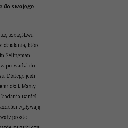
c do swojego
się szczęśliwi.
e działania, które
in Selingman
ów prowadzi do
. Dlatego jeśli
zyjemności. Mamy
o badania Daniel
zynności wpływają
awały proste
chanie muzyki czy