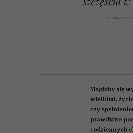
szczęścia w
kawę z Kasią Miller”, s.
rozczarowują
odc. 7]
18 CZERWCA 2025
Mogłoby się wy
wielkimi, życ
czy spełnienie
prawdziwe pocz
codziennych ch