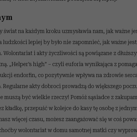
nym
 świat na każdym kroku uzmysławia nam, jak ważne je
ra ludzkości lepiej by było nie zapomnieć, jak ważne jes
Wolontariat i akty życzliwości są powiązane z dłuższy
ą. „Helper’s high” – czyli euforia wynikająca z pomag
ukcji endorfin, co pozytywnie wpływa na zdrowie serca
 Regularne akty dobroci prowadzą do większego poczu
nie muszą być wielkie rzeczy! Pomóż sąsiadce z zakupa
z kładkę, przepuść w kolejce do kasy tę osobę z jedn
masz więcej czasu, możesz zaangażować się w coś poważ
choćby wolontariat w domu samotnej matki czy wypro