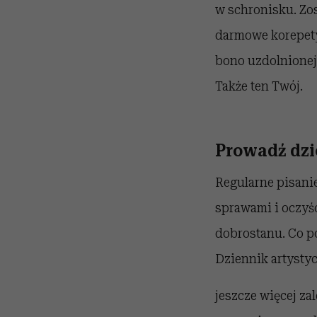
w schronisku. Zo
darmowe korepetyc
bono uzdolnionej,
Także ten Twój.
Prowadź dzi
Regularne pisani
sprawami i oczyśc
dobrostanu. Co po
Dziennik artysty
jeszcze więcej za