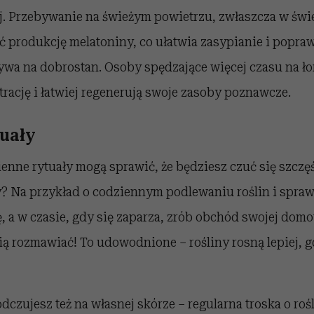
ój. Przebywanie na świeżym powietrzu, zwłaszcza w świ
 produkcję melatoniny, co ułatwia zasypianie i popraw
wa na dobrostan. Osoby spędzające więcej czasu na ło
trację i łatwiej regenerują swoje zasoby poznawcze.
tuały
ienne rytuały mogą sprawić, że będziesz czuć się szczęś
 Na przykład o codziennym podlewaniu roślin i sprawd
 a w czasie, gdy się zaparza, zrób obchód swojej domo
ą rozmawiać! To udowodnione – rośliny rosną lepiej, g
dczujesz też na własnej skórze – regularna troska o roś