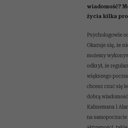
wiadomość? Mo
życia kilka p
Psychologowie od 
Okazuje się, że n
możemy wykonywa
odkrył, że regul
większego poczuci
chcesz czuć się l
dobrą wiadomość: 
Kahnemana i Alan
na samopoczucie l
aktywności, takie