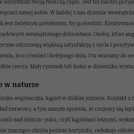
e wszystkim twoją twórczą część. Jest też bardzo przy
więcasz samej sobie. W każdej z nas drzemie wewnętrzn
k jest świetnym pretekstem, by ją obudzić. Kreatywność
apędowych wewnętrznego dobrostanu. Osoby, które ang
tyczne odczuwają większą satysfakcję z życia i pozytyw
zenia, lecz również i kolejnego dnia. I tu wracamy do s
lkie rzeczy. Mały rysunek lub kolaż w dzienniku wysta
 w naturze
górska wspinaczka, kąpiel w dzikim jeziorze. Kontakt z 
ład nerwowy, a tym samym sprawia, że czujemy się lepi
nii nad shinrin-yoku, czyli kąpielami leśnymi, wykaza
ie znacząco obniża poziom kortyzolu, redukuje ciśnie