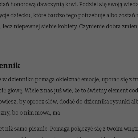
stań honorową dawczynią krwi. Podziel się swoją wiedz
je dziecku, które bardzo tego potrzebuje albo zostań
 lecz niepewnej siebie kobiety. Czynienie dobra zmieni
ennik
e w dzienniku pomaga okiełznać emocje, uporać się z 
ić głowę. Wiele z nas już wie, że to świetny element c
wiesz, by oprócz słów, dodać do dziennika rysunki alb
czny, bo o nim mowa, ma
let niż samo pisanie. Pomaga połączyć się z twoim wnęt