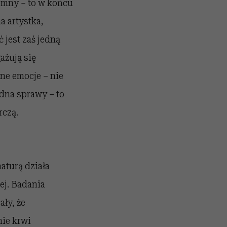
jemny – to w końcu
a artystka,
 jest zaś jedną
ażują się
ne emocje – nie
edna sprawy – to
rczą.
naturą działa
ej. Badania
ły, że
nie krwi