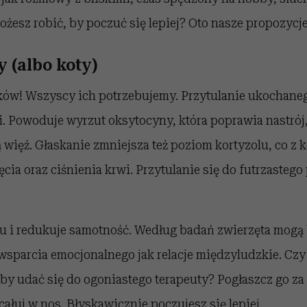
ożesz robić, by poczuć się lepiej? Oto nasze propozycje
y (albo koty)
sków! Wszyscy ich potrzebujemy. Przytulanie ukochane
. Powoduje wyrzut oksytocyny, która poprawia nastrój,
więź. Głaskanie zmniejsza też poziom kortyzolu, co z 
cia oraz ciśnienia krwi. Przytulanie się do futrzastego 
u i redukuje samotność. Według badań zwierzęta mogą
sparcia emocjonalnego jak relacje międzyludzkie. Czy
by udać się do ogoniastego terapeuty? Pogłaszcz go za
ałuj w nos. Błyskawicznie poczujesz się lepiej.