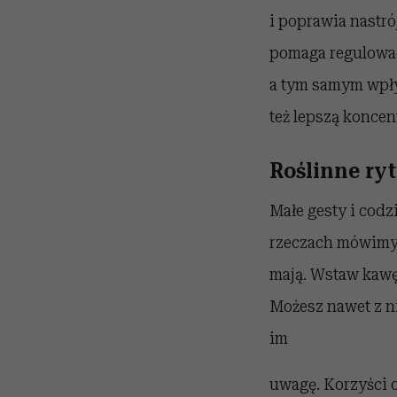
i poprawia nastr
pomaga regulować
a tym samym wpły
też lepszą koncen
Roślinne ry
Małe gesty i codz
rzeczach mówimy?
mają. Wstaw kawę,
Możesz nawet z ni
im
uwagę. Korzyści o