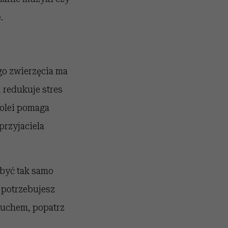
.
go zwierzęcia ma
 redukuje stres
kolei pomaga
przyjaciela
 być tak samo
 potrzebujesz
 uchem, popatrz