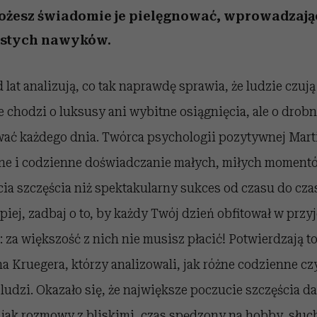
żesz świadomie je pielęgnować, wprowadzają
rostych nawyków.
lat analizują, co tak naprawdę sprawia, że ludzie czują 
ie chodzi o luksusy ani wybitne osiągnięcia, ale o drobn
ć każdego dnia. Twórca psychologii pozytywnej Mart
arne i codzienne doświadczanie małych, miłych moment
a szczęścia niż spektakularny sukces od czasu do czasu
epiej, zadbaj o to, by każdy Twój dzień obfitował w pr
za większość z nich nie musisz płacić! Potwierdzają t
a Kruegera, którzy analizowali, jak różne codzienne c
udzi. Okazało się, że największe poczucie szczęścia d
 jak rozmowy z bliskimi, czas spędzony na hobby, słu