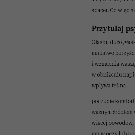
spacer. Co więc m
Przytulaj ps
Głaski, dużo gła
mnóstwo korzyści
i wzmacnia waszą 
w obniżeniu napię
wpływa też na
poczucie komfort
ważnym źródłem w
więcej powodów, 
mu w oczy lub poc