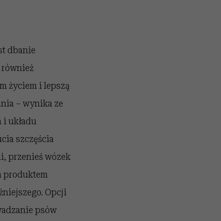
st dbanie
t również
m życiem i lepszą
ania – wynika ze
 i układu
cia szczęścia
mi, przenieś wózek
ym produktem
niejszego. Opcji
wadzanie psów