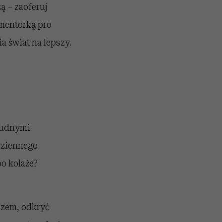
ą – zaoferuj
 mentorką pro
a świat na lepszy.
trudnymi
odziennego
o kolaże?
rzem, odkryć