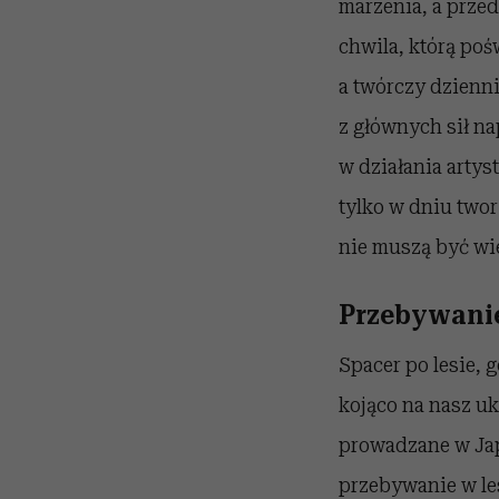
marzenia, a przed
chwila, którą poś
a twórczy dzienni
z głównych sił n
w działania artys
tylko w dniu twor
nie muszą być wie
Przebywanie
Spacer po lesie, 
kojąco na nasz uk
prowadzane w Japo
przebywanie w les