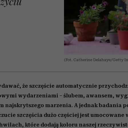
 życiu
 5,
Raport Lyst ujawnił
Miller s. 5, odc. 6]
trafiła do grona
skuteczne
kosztuje to tysiące d
wśród widzów
najpopularniejszych seriali
najbardziej pożądane
ubrania i marki sezonu
Netflixa
(Fot. Catherine Delahaye/Getty I
dawać, że szczęście automatycznie przychodzi
iowymi wydarzeniami – ślubem, awansem, wygra
m najskrytszego marzenia. A jednak badania po
ucie szczęścia dużo częściej jest umocowane 
wilach, które dodają koloru naszej rzeczywist