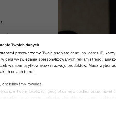
IA
które
tanie Twoich danych
 ludzie
tnerami
przetwarzamy Twoje osobiste dane, np. adres IP, korzys
ć się z
ie, w celu wyświetlania spersonalizowanych reklam i treści, anali
zekiwaniom użytkowników i rozwoju produktów. Masz wybór odn
iem. To
kich celach to robi.
zędzie
ę, chcielibyśmy również:
yczące Twojej lokalizacji geograficznej z dokładnością nawet d
 wpływu
e urządzenie, aktywnie analizując charakteryzującego je zbiory
wirtualny odcisk palca)
ie tego, jak Twoje osobiste dane są przetwarzane oraz ustaw w
NIAK