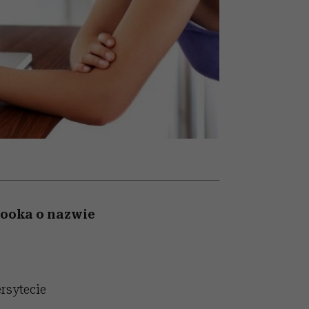
nił
relację z pieniędzmi
ane
zonu
booka o nazwie
rsytecie