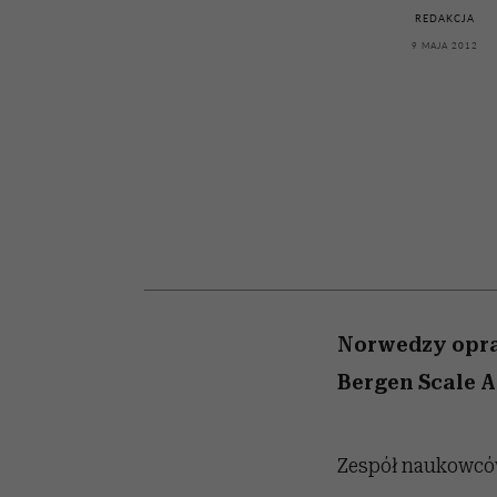
kawę z Kasią Miller”, s.
girls”
REDAKCJA
odc. 7]
9 MAJA 2012
Norwedzy opra
Bergen Scale A
Zespół naukowców