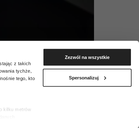
Zezwól na wszystkie
tając z takich
zowania tychże,
Spersonalizuj
ośnie tego, kto
o kilku metrów
 danych
łasne