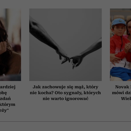
ardziej
Jak zachowuje się mąż, który
Novak 
obę
nie kocha? Oto sygnały, których
mówi dzi
 zdań
nie warto ignorować
Wiel
 którym
eży”