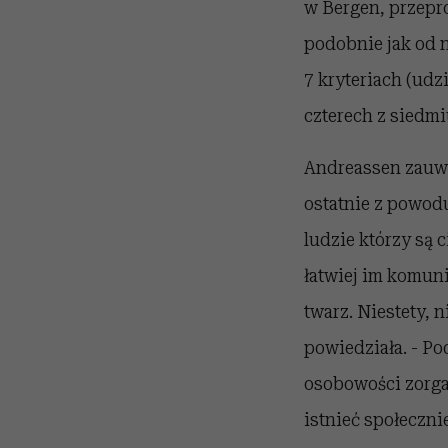
w Bergen, przepr
podobnie jak od 
7 kryteriach (udz
czterech z siedm
Andreassen zauważ
ostatnie z powodu
ludzie którzy są 
łatwiej im komun
twarz. Niestety, 
powiedziała. - P
osobowości zorga
istnieć społeczni