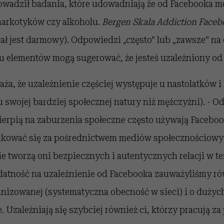
owadził badania, które udowadniają że od Facebooka mo
narkotyków czy alkoholu.
Bergen Skala Addiction Face
iał jest darmowy). Odpowiedzi „często” lub „zawsze” na
iu elementów mogą sugerować, że jesteś uzależniony od
a, że uzależnienie częściej występuje u nastolatków i 
 swojej bardziej społecznej natury niż mężczyźni). - Od
cierpią na zaburzenia społeczne często używają Facebo
ikować się za pośrednictwem mediów społecznościowyc
nie tworzą oni bezpiecznych i autentycznych relacji w t
odatność na uzależnienie od Facebooka zauważyliśmy ró
nizowanej (systematyczna obecność w sieci) i o dużyc
e. Uzależniają się szybciej również ci, którzy pracują 