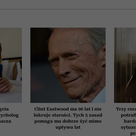
ęcia
Clint Eastwood ma 96 lat i nie
Trzy rze
sycholog
lukruje starości. Tych 5 zasad
potraf
nacza
pomaga mu dobrze żyć mimo
bardz
upływu lat
sytuac
pr