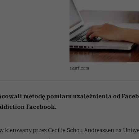
 5,
kwestie, o których wciąż
skutki dla związku i dla
Miller s. 5, odc. 6]
Raport Lyst ujaw
boimy się mówić
partnerki
najbardziej pożąd
ubrania i marki se
123rf.com
cowali metodę pomiaru uzależnienia od Face
ddiction Facebook.
 kierowany przez Cecilie Schou Andreassen na Uniwe