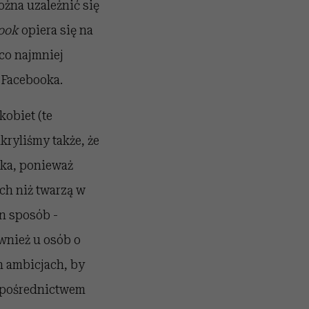
żna uzależnić się
book
opiera się na
 co najmniej
 Facebooka.
kobiet (te
kryliśmy także, że
oka, ponieważ
h niż twarzą w
en sposób -
wnież u osób o
h ambicjach, by
za pośrednictwem