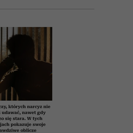
czy, których narcyz nie
i udawać, nawet gdy
o się stara. W tych
jach pokazuje swoje
awdziwe oblicze