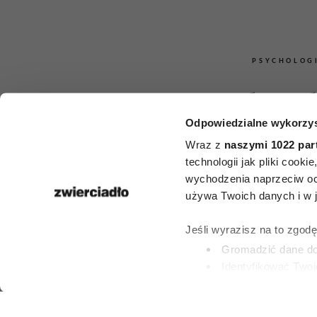
PSYCHOLOG
4 słowa, 
Odpowiedzialne wykorzys
sprawią, że
Wraz z
naszymi 1022 par
zaczną liczy
technologii jak pliki cook
wychodzenia naprzeciw oc
twoim zdan
używa Twoich danych i w ja
potężne nar
Jeśli wyrazisz na to zgod
Gromadzić dane dot
wywierania
Identyfikować Twoj
(fingerprinting, czyli 
Dowiedz się więcej odnośn
ALEKSANDRA URBA