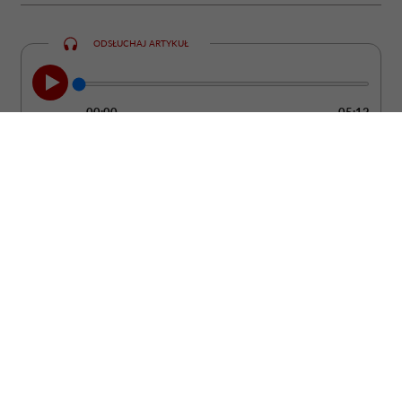
ODSŁUCHAJ ARTYKUŁ
00:00
05:12
Clint Eastwood nie udaje, że starość jest
łatwa. Jednocześnie od lat przekonuje, że
wiek nie musi oznaczać rezygnacji z
ciekawości świata, pracy czy marzeń.
Choć w mediach społecznościowych
regularnie pojawiają się przypisywane
mu cytaty, postanowiliśmy wrócić do