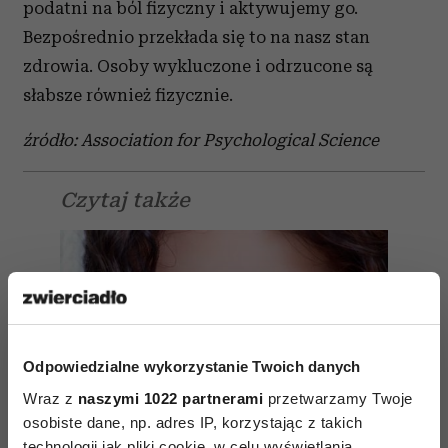
podatni na ból fizyczny i aktywujemy go.
Bezpośrednio przekłada się to na nasz stan
zdrowia. Osoby wykluczone i odrzucone są
słabsze również fizycznie.
źródło: Association for Psychological Science
Czytaj także
Odpowiedzialne wykorzystanie Twoich danych
Wraz z
naszymi 1022 partnerami
przetwarzamy Twoje
osobiste dane, np. adres IP, korzystając z takich
technologii jak pliki cookie, w celu wyświetlania