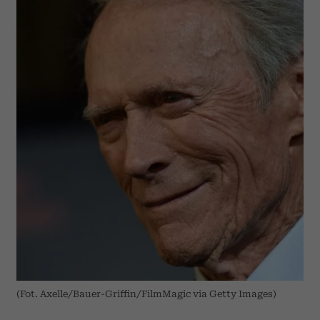
(Fot. Axelle/Bauer-Griffin/FilmMagic via Getty Images)