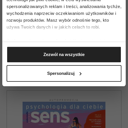
spersonalizowanych reklam i treści, analizowania tychże,
wychodzenia naprzeciw oczekiwaniom użytkowników i
rozwoju produktów. Masz wybór odnośnie tego, kto
używa Twoich danych i w jakich celach to robi.
Uczucia są prawdziwe, podążaj
Jeśli wyrazisz na to zgodę, chcielibyśmy również:
na nimi!
Gromadzić dane dotyczące Twojej lokalizacji
Zezwól na wszystkie
geograficznej z dokładnością nawet do kilku metrów
Identyfikować Twoje urządzenie, aktywnie
analizując charakteryzującego je zbiory danych
Spersonalizuj
(fingerprinting, czyli wirtualny odcisk palca)
Dowiedz się więcej odnośnie tego, jak Twoje osobiste
dane są przetwarzane oraz ustaw własne preferencje w
sekcji szczegółów
. W Deklaracji plików cookie możesz
AUTOPROMOCJA
zmienić lub wycofać swoją zgodę w dowolnej chwili.
Wykorzystujemy pliki cookie do spersonalizowania treści
i reklam, aby oferować funkcje społecznościowe i