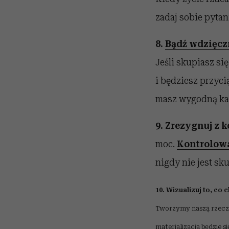
zadaj sobie pytani
8.
Bądź wdzięcz
Jeśli skupiasz si
i będziesz przyci
masz wygodną ka
9. Zrezygnuj z 
moc.
Kontrolow
nigdy nie jest sku
10. Wizualizuj to, co 
Tworzymy naszą rzeczyw
materializacja będzie si