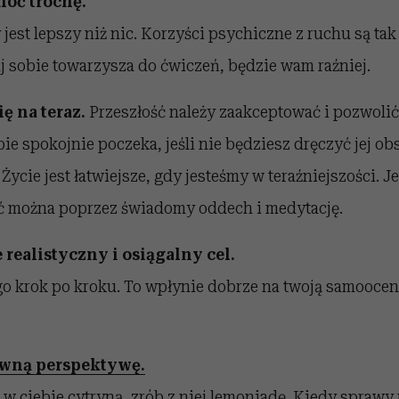
choć trochę.
 jest lepszy niż nic. Korzyści psychiczne z ruchu są ta
j sobie towarzysza do ćwiczeń, będzie wam raźniej.
ię na teraz.
Przeszłość należy zaakceptować i pozwolić 
bie spokojnie poczeka, jeśli nie będziesz dręczyć jej ob
Życie jest łatwiejsze, gdy jesteśmy w teraźniejszości. J
ć można poprzez świadomy oddech i medytację.
 realistyczny i osiągalny cel.
ego krok po kroku. To wpłynie dobrze na twoją samoocen
wną perspektywę.
 w ciebie cytryną, zrób z niej lemoniadę. Kiedy sprawy 