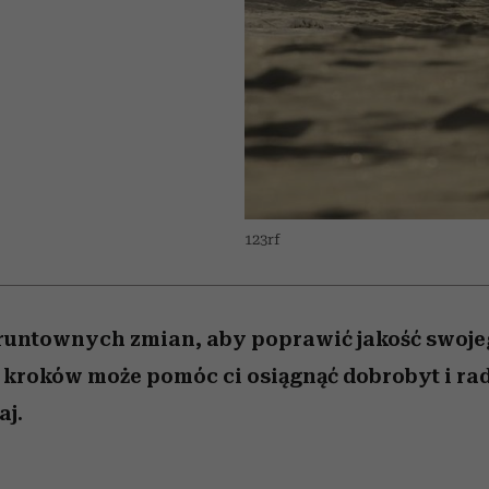
nice
 5,
ć
sezon jesień–zima 2026/27
zaskakujący faworyt
Miller s. 5, odc. 6]
to dla nich zarwies
zupełny brak ogł
girls”
123rf
runtownych zmian, aby poprawić jakość swojeg
 kroków może pomóc ci osiągnąć dobrobyt i ra
aj.