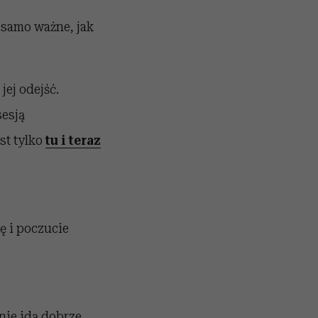
k samo ważne, jak
jej odejść.
sesją
est tylko
tu i teraz
ę i poczucie
nie idą dobrze,