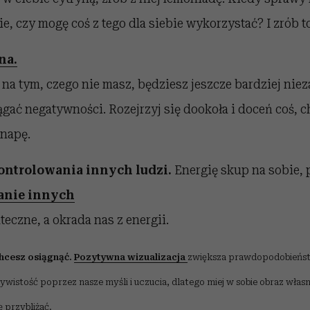
e, czy mogę coś z tego dla siebie wykorzystać? I zrób to
na.
ę na tym, czego nie masz, będziesz jeszcze bardziej ni
ągać negatywności. Rozejrzyj się dookoła i doceń coś, c
napę.
kontrolowania innych ludzi.
Energię skup na sobie, 
anie innych
teczne, a okrada nas z energii.
chcesz osiągnąć.
Pozytywna wizualizacja
zwiększa prawdopodobieńst
istość poprzez nasze myśli i uczucia, dlatego miej w sobie obraz własne
ę przybliżać.