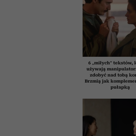
6 „miłych” tekstów, 
używają manipulator
zdobyć nad tobą kon
Brzmią jak komplemen
pułapką