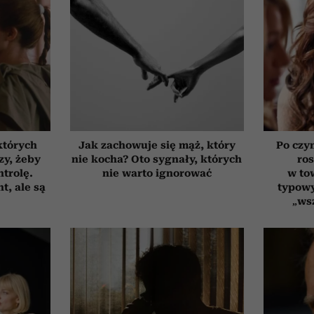
których
Jak zachowuje się mąż, który
Po czy
zy, żeby
nie kocha? Oto sygnały, których
ro
trolę.
nie warto ignorować
w to
t, ale są
typowy
„ws