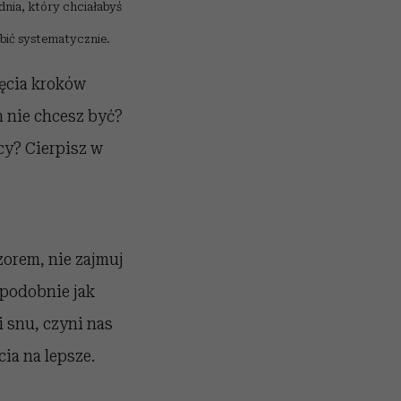
 dnia, który chciałabyś
obić systematycznie.
jęcia kroków
m nie chcesz być?
cy? Cierpisz w
zorem, nie zajmuj
 podobnie jak
i snu, czyni nas
ia na lepsze.