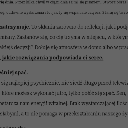
ię dnia.
Przez kilka chwil w ciągu dnia zajmij się pisaniem. Stwórz obraz
ę, cudowne wydarzenia i to, jak ty się wspaniale czujesz. Staraj się to r
ę zatrzymuje.
To skłania zarówno do refleksji, jak i pod
iany. Zastanów się, co cię trzyma w miejscu, w który
jakiejś decyzji? Dołuje się atmosfera w domu albo w pra
,
jakie rozwiązania podpowiada ci serce.
eśniej spać.
 się najlepiej psychicznie, nie siedź długo przed telewi
 które możesz wykonać jutro, tylko połóż się spać. Sen,
ostarcza nam energii witalnej. Brak wystarczającej ilośc
słabymi, a to nie pomaga w przekształcaniu naszego życ