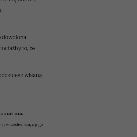
.
ezadowolona
hociażby to, że
poczujesz własną
wo sukcesu.
j szczęśliwości, a jego