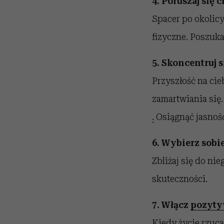
4. Poruszaj się 
Spacer po okolicy
fizyczne. Poszuka
5. Skoncentruj s
Przyszłość na cie
zamartwiania się. 
.
Osiągnąć jasnoś
6. Wybierz sobie
Zbliżaj się do ni
skuteczności.
7. Włącz
pozyty
Kiedy życie rzuca