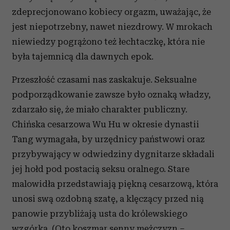
zdeprecjonowano kobiecy orgazm, uważając, że
jest niepotrzebny, nawet niezdrowy. W mrokach
niewiedzy pogrążono też łechtaczkę, która nie
była tajemnicą dla dawnych epok.
Przeszłość czasami nas zaskakuje. Seksualne
podporządkowanie zawsze było oznaką władzy,
zdarzało się, że miało charakter publiczny.
Chińska cesarzowa Wu Hu w okresie dynastii
Tang wymagała, by urzędnicy państwowi oraz
przybywający w odwiedziny dygnitarze składali
jej hołd pod postacią seksu oralnego. Stare
malowidła przedstawiają piękną cesarzową, która
unosi swą ozdobną szatę, a klęczący przed nią
panowie przybliżają usta do królewskiego
wzgórka. (Oto koszmar senny mężczyzn –