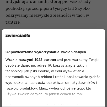
indyjskiej ars amandi, której pierwsze ślady
pochodzą sprzed pięciu tysięcy lat! Szybko
odkrywamy niezwykłe zbieżności w tao i w
tantrze.
Czym jest taoizm? Tego nie da się wyjaśnić
w kilkunastu zdaniach, to system filozoficzny
i wielka ilość praktyk. Wchodzimy na obszar
Odpowiedzialne wykorzystanie Twoich danych
tradycji tak odmiennej, że czytelnik na początku
Wraz z
naszymi 1022 partnerami
przetwarzamy Twoje
czuje się zagubiony. To niełatwe lektury, ale
osobiste dane, np. adres IP, korzystając z takich
obiecują tak wiele, że warto wejść w ten świat.
technologii jak pliki cookie, w celu wyświetlania
Problem w tym, że jak wejdzie się płytko,
spersonalizowanych reklam i treści, analizowania tychże,
niewiele się zrozumie, a zgłębić uda się tylko
wychodzenia naprzeciw oczekiwaniom użytkowników i
dzięki praktyce. W nagrodę podobno jest raj na
rozwoju produktów. Masz wybór odnośnie tego, kto
używa Twoich danych i w jakich celach to robi.
ziemi i wyborne zdrowie!
Jeśli wyrazisz na to zgodę, chcielibyśmy również:
Chociaż jestem sceptykiem i nie wierzę w te