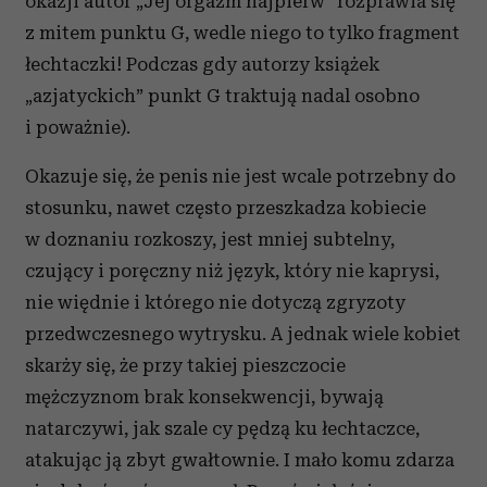
okazji autor „Jej orgazm najpierw” rozprawia się
z mitem punktu G, wedle niego to tylko fragment
łechtaczki! Podczas gdy autorzy książek
„azjatyckich” punkt G traktują nadal osobno
i poważnie).
Okazuje się, że penis nie jest wcale potrzebny do
stosunku, nawet często przeszkadza kobiecie
w doznaniu rozkoszy, jest mniej subtelny,
czujący i poręczny niż język, który nie kaprysi,
nie więdnie i którego nie dotyczą zgryzoty
przedwczesnego wytrysku. A jednak wiele kobiet
skarży się, że przy takiej pieszczocie
mężczyznom brak konsekwencji, bywają
natarczywi, jak szale cy pędzą ku łechtaczce,
atakując ją zbyt gwałtownie. I mało komu zdarza