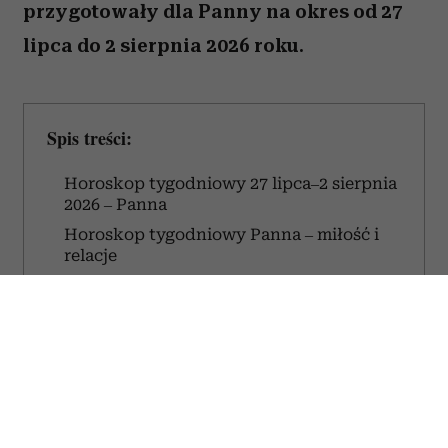
przygotowały dla Panny na okres od 27
lipca do 2 sierpnia 2026 roku.
Spis treści:
Horoskop tygodniowy 27 lipca–2 sierpnia
2026 – Panna
Horoskop tygodniowy Panna – miłość i
relacje
Horoskop tygodniowy 27 lipca–2
sierpnia 2026 – Panna
W tym tygodniu łatwiej będzie ci zachować