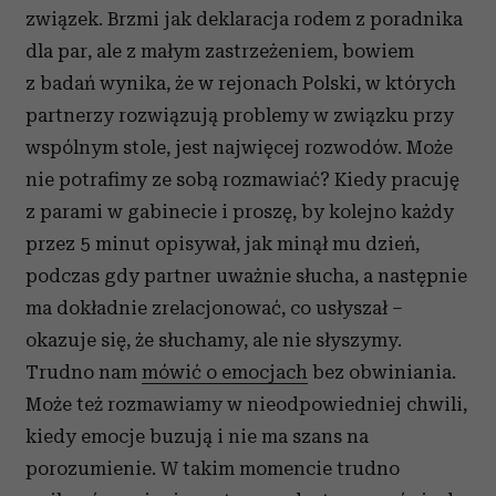
związek. Brzmi jak deklaracja rodem z poradnika
korzystasz z naszej witryny, udostępniamy partnerom
społecznościowym, reklamowym i analitycznym.
dla par, ale z małym zastrzeżeniem, bowiem
Partnerzy mogą połączyć te informacje z innymi danymi
z badań wynika, że w rejonach Polski, w których
otrzymanymi od Ciebie lub uzyskanymi podczas
partnerzy rozwiązują problemy w związku przy
korzystania z ich usług.
wspólnym stole, jest najwięcej rozwodów. Może
nie potrafimy ze sobą rozmawiać? Kiedy pracuję
z parami w gabinecie i proszę, by kolejno każdy
przez 5 minut opisywał, jak minął mu dzień,
podczas gdy partner uważnie słucha, a następnie
ma dokładnie zrelacjonować, co usłyszał –
okazuje się, że słuchamy, ale nie słyszymy.
Trudno nam
mówić o emocjach
bez obwiniania.
Może też rozmawiamy w nieodpowiedniej chwili,
kiedy emocje buzują i nie ma szans na
porozumienie. W takim momencie trudno