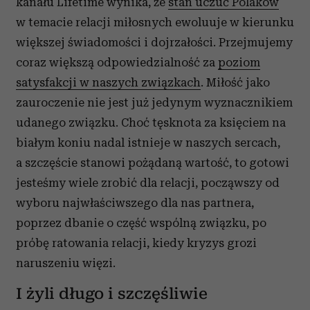
kanału Lifetime wynika, że
stan uczuć Polaków
w temacie relacji miłosnych ewoluuje w kierunku
większej świadomości i dojrzałości. Przejmujemy
coraz większą odpowiedzialność za
poziom
satysfakcji w naszych związkach
. Miłość jako
zauroczenie nie jest już jedynym wyznacznikiem
udanego związku. Choć tęsknota za księciem na
białym koniu nadal istnieje w naszych sercach,
a szczęście stanowi pożądaną wartość, to gotowi
jesteśmy wiele zrobić dla relacji, począwszy od
wyboru najwłaściwszego dla nas partnera,
poprzez dbanie o część wspólną związku, po
próbę ratowania relacji, kiedy kryzys grozi
naruszeniu więzi.
I żyli długo i szczęśliwie