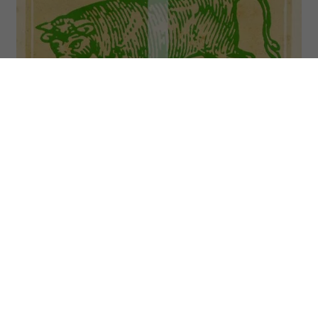
Osoby spod znaku Byka (Taurus) urodzone są między 20
kwietnia a 20 maja. (Fot. Fototeca Gilardi/Getty Images)
Przed Bykami tydzień sprzyjający
spokojnemu działaniu i podejmowaniu
rozsądnych decyzji. To dobry moment, by
skupić się na tym, co daje ci poczucie