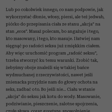
Lub po cokolwiek innego, co nam podpowie, jak
wykorzystać dłonie, włosy, piersi, ale też jedwab,
piórko do przepisania ciała ze stanu „akcja” na
stan „eros”. Masaż polecam, bo angażuje i tego,
kto masowany, i tego, kto masuje. I łatwiej nam
sięgnąć po radości seksu już z miękkim ciałem.
Aby więc uruchomić program „radość seksu”,
trzeba stworzyć ku temu warunki. Zrobić tak,
żebyśmy oboje znaleźli się w takiej bańce
wydmuchanej z rzeczywistości, nawet jeśli
znienacka przyjdzie nam do głowy ochota na
seks, zadbać o to. Bo jeśli nie… Ciału w stanie
„akcja” do seksu jak kotu do wody. Masowanie,
podziwianie, pieszczenie, zalotne spojrzenia,
czułe słowa
, coraz gorętsze, spowolnienie