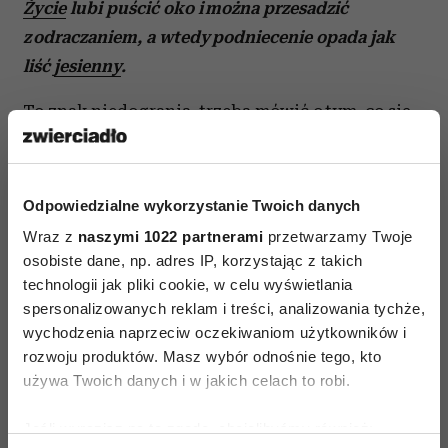
Życie
lubi puścić oko i można przesadzić
z odraczaniem, a wtedy podniecenie opada jak
liść
jesienny
.
To znak niedogrania, trzeba mówić o tym, co się
dzieje. A jeśli „to” się stanie, chwilę się
poprzytulać, pocałować, zapewnić, że wszystko
gra, popatrzeć w oczy, popieścić. Nie poganiać
Odpowiedzialne wykorzystanie Twoich danych
się, nie przyspieszać na siłę. Powoli znów do
Wraz z
naszymi 1022 partnerami
przetwarzamy Twoje
przodu. Aż oboje się tak rozbudzą, że obudzi się
osobiste dane, np. adres IP, korzystając z takich
w nich całe bogactwo przeżyć. No i jeśli to się uda
technologii jak pliki cookie, w celu wyświetlania
spersonalizowanych reklam i treści, analizowania tychże,
– para może natrafić na pewien próg – otóż jeśli
wychodzenia naprzeciw oczekiwaniom użytkowników i
on grą wstępną, pieszczotami, zachwytem,
rozwoju produktów. Masz wybór odnośnie tego, kto
swoim zapałem obudzi jej całe bogactwo
używa Twoich danych i w jakich celach to robi.
przeżywania, ożywi jej
uczucia
i ciało, to ona
Jeśli wyrazisz na to zgodę, chcielibyśmy również:
może krzyczeć, wić się, płakać… A mężczyzna