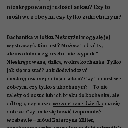
nieskrępowanej radości seksu? Czy to
możliwe z obcym, czy tylko z ukochanym?
Bachantka
w łóżku
. Mężczyźni mogą się jej
wystraszyć. Kim jest? Możesz to być ty,
ale uwolniona z gorsetu „nie wypada”.
Nieskrępowana, dzika, wolna
kochanka
. Tylko
jak się nią stać? Jak doświadczyć
nieskrępowanej radości seksu? Czy to możliwe
z obcym, czy tylko z ukochanym? – To nie
zależy od uczuć lub ich braku do kochanka, ale
od tego, czy nasze
wewnętrzne dziecko
ma się
dobrze. Czy umie się bawić i zapomnieć
w zabawie – mówi
Katarzyna Miller
,