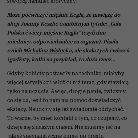
stworzą hamulec erotyczny.
Może poćwiczyć mięśnie Kegla, że nawiążę do
akcji Joanny Keszke o ambitnym tytule: „Cała
Polska ćwiczy mięśnie Kegla” (czyli dna
miednicy, odpowiedzialne za orgazm). Pisała
o nich
Michalina Wisłocka
, ale skala tych ćwiczeń
i gadżety, kulki na przykład, to duża rzecz…
Gdyby kobiety postawiły na technikę, miałyby
więcej satysfakcji w łóżku niż teraz, gdy stawiają
tylko na uczucie. A więc, drogie panie, ćwiczmy,
co się da, jeśli to nam ma pomóc doświadczyć
ekstazy. Nauczmy się też świadomie oddychać.
To ważne, by mieć kontakt z tym, co czujemy, co
dzieje się z naszym ciałem. Nie musimy iść na
jakieś specjalistyczne kursy, po prostu