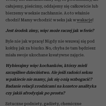
całujemy, pieścimy, oddajemy się całkowicie lub
bierzemy w seksie zachłannie. A o to właśnie
chodzi! Mamy wchodzić w seks jak w
wakacje
!
Jest śro
dek zimy, więc może raczej jak w ferie?
Byle nie jak w pracę! Nigdy nie wsuwaj się pod
kołdrę jak za biurko. No, chyba że tam będziesz
miała swoje ukochane kreatywne zajęcie.
Wybieraj
my więc kochanków, którzy mieli
szczęśliwe dzieciństwo. Ale jeśli radości seksu
w pakiecie nie mamy, jak się o nią wzbogacić?
Badanie relacji z rodzicami na kozetce analityka
czy jakiś afrodyzjak po prostu?
Sztuczne podniety, gadżety, chemiczne