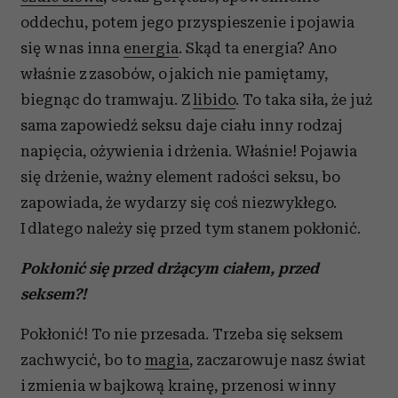
oddechu, potem jego przyspieszenie i pojawia
się w nas inna
energia
. Skąd ta energia? Ano
właśnie z zasobów, o jakich nie pamiętamy,
biegnąc do tramwaju. Z
libido
. To taka siła, że już
sama zapowiedź seksu daje ciału inny rodzaj
napięcia, ożywienia i drżenia. Właśnie! Pojawia
się drżenie, ważny element radości seksu, bo
zapowiada, że wydarzy się coś niezwykłego.
I dlatego należy się przed tym stanem pokłonić.
Pokłonić się przed drżącym ciałem, przed
seksem?!
Pokłonić! To nie przesada. Trzeba się seksem
zachwycić, bo to
magia
, zaczarowuje nasz świat
i zmienia w bajkową krainę, przenosi w inny