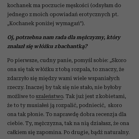
kochanek ma poczucie męskości (odsyłam do
jednego z moich opowiadań erotycznych pt.
„Kochanek poniżej wymagań”).
Oj, potrzebna nam rada dla mężczyzny, który
znalazł się w łóżku z bachantką?
Po pierwsze, cudny panie, pomyśl sobie: „Skoro
ona się tak w łóżku z tobą rozpala, to znaczy, że
zdarzyło się między wami wiele wspaniałych
rzeczy. Inaczej by tak się nie stało, nie byłoby
możliwe to
szaleństwo
. Tak już jest z kobietami,
że to ty musiałeś ją rozpalić, podniecić, skoro
ona tak płonie. To naprawdę dobra recenzja dla
ciebie. Ty, mężczyzna, tak na nią działasz, że ona
całkiem się zapomina. Po drugie, bądź naturalny.