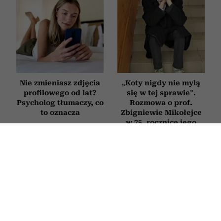
Nie zmieniasz zdjęcia
„Koty nigdy nie mylą
profilowego od lat?
się w tej sprawie”.
Psycholog tłumaczy, co
Rozmowa o prof.
to oznacza
Zbigniewie Mikołejce
w 75. rocznicę jego
urodzin
HOROSKOP
Horoskop tygodniowy dla Raka na 27
lipca–2 sierpnia 2026