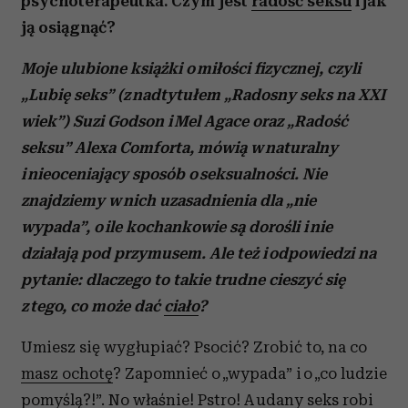
psychoterapeutka. Czym jest
radość seksu
i jak
ją osiągnąć?
Moje ulubione książki o miłości fizycznej, czyli
„Lubię seks” (z nadtytułem „Radosny seks na XXI
wiek”) Suzi Godson i Mel Agace oraz „Radość
seksu” Alexa Comforta, mówią w naturalny
i nieoceniający sposób o seksualności. Nie
znajdziemy w nich uzasadnienia dla „nie
wypada”, o ile kochankowie są dorośli i nie
działają pod przymusem. Ale też i odpowiedzi na
pytanie: dlaczego to takie trudne cieszyć się
z tego, co może dać
ciało
?
Umiesz się wygłupiać? Psocić? Zrobić to, na co
masz ochotę
? Zapomnieć o „wypada” i o „co ludzie
pomyślą?!”. No właśnie! Pstro! A udany
seks
robi