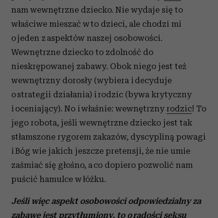
nam wewnętrzne dziecko. Nie wydaje się to
właściwe mieszać w to dzieci, ale chodzi mi
o jeden z aspektów naszej osobowości.
Wewnętrzne dziecko to zdolność do
nieskrępowanej zabawy. Obok niego jest też
wewnętrzny dorosły (wybiera i decyduje
o strategii działania) i rodzic (bywa krytyczny
i oceniający). No i właśnie: wewnętrzny
rodzic
! To
jego robota, jeśli wewnętrzne dziecko jest tak
stłamszone rygorem zakazów, dyscypliną powagi
i Bóg wie jakich jeszcze pretensji, że nie umie
zaśmiać się głośno, a co dopiero pozwolić nam
puścić hamulce w łóżku.
Jeśli więc
aspekt osobowości odpowiedzialny za
zabawę jest przytłumiony, to o radości seksu