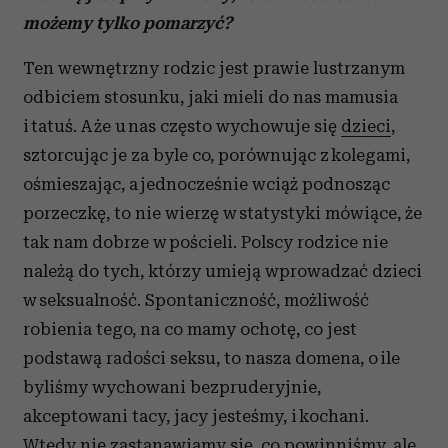
możemy tylko pomarzyć?
Ten wewnętrzny rodzic jest prawie lustrzanym
odbiciem stosunku, jaki mieli do nas mamusia
i tatuś. A że u nas często wychowuje się
dzieci
,
sztorcując je za byle co, porównując z kolegami,
ośmieszając, a jednocześnie wciąż podnosząc
porzeczkę, to nie wierzę w statystyki mówiące, że
tak nam dobrze w pościeli. Polscy rodzice nie
należą do tych, którzy umieją wprowadzać dzieci
w seksualność. Spontaniczność, możliwość
robienia tego, na co mamy ochotę, co jest
podstawą radości seksu, to nasza domena, o ile
byliśmy wychowani bezpruderyjnie,
akceptowani tacy, jacy jesteśmy, i kochani.
Wtedy nie zastanawiamy się, co powinniśmy, ale