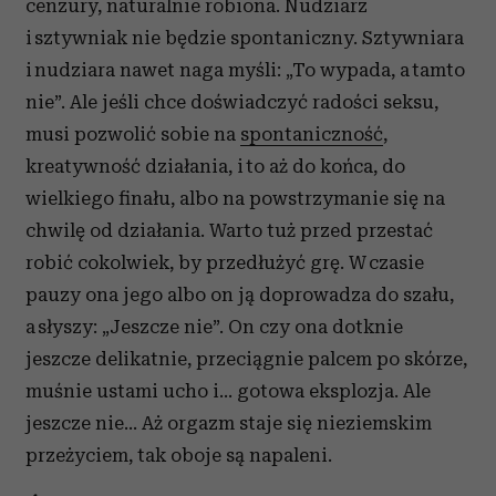
cenzury, naturalnie robiona. Nudziarz
i sztywniak nie będzie spontaniczny. Sztywniara
i nudziara nawet naga myśli: „To wypada, a tamto
nie”. Ale jeśli chce doświadczyć radości seksu,
musi pozwolić sobie na
spontaniczność
,
kreatywność działania, i to aż do końca, do
wielkiego finału, albo na powstrzymanie się na
chwilę od działania. Warto tuż przed przestać
robić cokolwiek, by przedłużyć grę. W czasie
pauzy ona jego albo on ją doprowadza do szału,
a słyszy: „Jeszcze nie”. On czy ona dotknie
jeszcze delikatnie, przeciągnie palcem po skórze,
muśnie ustami ucho i… gotowa eksplozja. Ale
jeszcze nie… Aż orgazm staje się nieziemskim
przeżyciem, tak oboje są napaleni.