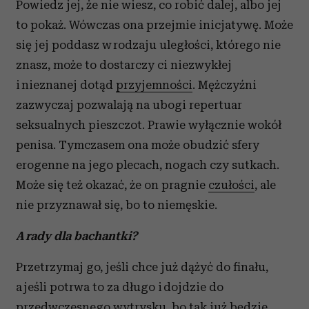
Powiedz jej, że nie wiesz, co robić dalej, albo jej
to pokaż. Wówczas ona przejmie inicjatywę. Może
się jej poddasz w rodzaju uległości, którego nie
znasz, może to dostarczy ci niezwykłej
i nieznanej dotąd
przyjemności
. Mężczyźni
zazwyczaj pozwalają na ubogi repertuar
seksualnych pieszczot. Prawie wyłącznie wokół
penisa. Tymczasem ona może obudzić sfery
erogenne na jego plecach, nogach czy sutkach.
Może się też okazać, że on pragnie
czułości
, ale
nie przyznawał się, bo to niemęskie.
A rady dla bachantki?
Przetrzymaj go, jeśli chce już dążyć do finału,
a jeśli potrwa to za długo i dojdzie do
przedwczesnego wytrysku, bo tak już będzie