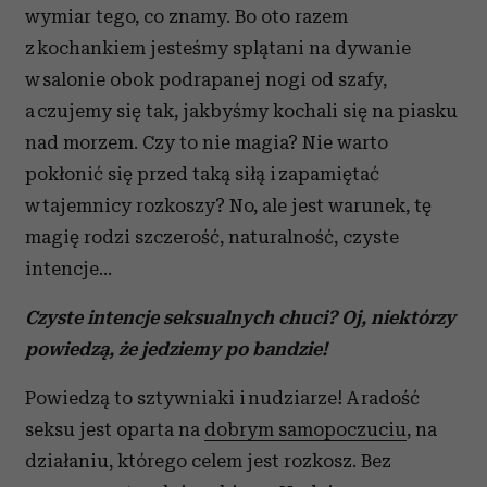
wymiar tego, co znamy. Bo oto razem
z kochankiem jesteśmy splątani na dywanie
w salonie obok podrapanej nogi od szafy,
a czujemy się tak, jakbyśmy kochali się na piasku
nad morzem. Czy to nie magia? Nie warto
pokłonić się przed taką siłą i zapamiętać
w tajemnicy rozkoszy? No, ale jest warunek, tę
magię rodzi szczerość, naturalność, czyste
intencje…
Czyste intencje seksualnych chuci? Oj, niektórzy
powiedzą, że jedziemy po bandzie!
Powiedzą to sztywniaki i nudziarze! A radość
seksu jest oparta na
dobrym samopoczuciu
, na
działaniu, którego celem jest rozkosz. Bez