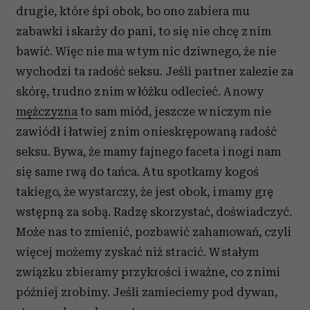
drugie, które śpi obok, bo ono zabiera mu
zabawki i skarży do pani, to się nie chcę z nim
bawić. Więc nie ma w tym nic dziwnego, że nie
wychodzi ta radość seksu. Jeśli partner zalezie za
skórę, trudno z nim w łóżku odlecieć. A nowy
mężczyzna
to sam miód, jeszcze w niczym nie
zawiódł i łatwiej z nim o nieskrępowaną radość
seksu. Bywa, że mamy fajnego faceta i nogi nam
się same rwą do tańca. A tu spotkamy kogoś
takiego, że wystarczy, że jest obok, i mamy grę
wstępną za sobą. Radzę skorzystać, doświadczyć.
Może nas to zmienić, pozbawić zahamowań, czyli
więcej możemy zyskać niż stracić. W stałym
związku zbieramy przykrości i ważne, co z nimi
później zrobimy. Jeśli zamieciemy pod dywan,