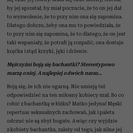
by jej sprostał, by miał poczucie, że to on jej dał
to wyzwolenie, że to przy nim ona się zapomina.
Dlatego dobrze, żeby ona mu to powiedziała, że
to przy nim się zapomina, że to dlatego, że on jest
taki wspaniały, że potrafi ją rozpalić, ona dostaje
kręćka i stąd krzyki, jęki i drżenie.
Mężczyźni boją się bachantki? Stereotypowo
marzą o niej. A najlepiej o dwóch naraz…
Boją się, że ich nie ogarną. Nie umieją też
odpowiedzieć na ten miłosny kobiecy szał. Bo co
robić z bachantką w łóżku? Matko jedyna! Męski
repertuar seksualnych zachowań, jak i paleta
odczuć nie są zbyt bogate. A więc czy wyjdzie
z kobiety bachantka, zależy od tego, jak silne jej