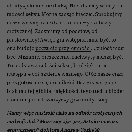
afrodyzjaki nic nie dadzą. Nie idziemy wtedy ku
radości seksu. Można zacząć inaczej. Spróbujmy
nasze wewnętrzne dziecko nauczyć zabawy
erotycznej. Zacznijmy od podstaw, od
piaskownicy! A więc gra wstępna musi być, to
ona buduje
poczucie przyjemności
. Czułość musi
być. Mizianie, pieszczenie, zachwyty muszą być.
To podstawa radości seksu, bo dzięki nim
następuje coś szalenie ważnego. Otóż nasze ciało
przygotowuje się do miłości. Bez gry wstępnej
brak mu tej gibkiej miękkości, tego ruchu bioder
i ramion, jakie towarzyszy grze erotycznej.
Mamy wi
ęc nastroić ciało na odbiór erotycznych
audycji. Jak? Może sięgając po „Sztukę masażu
erotycznego” doktora Andrew Yorke’a?