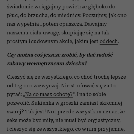
świadomie wciągajmy powietrze głęboko do
płuc, do brzucha, do miednicy. Poczujmy, jak ono
nas wypełnia i potem opuszcza. Dawajmy
naszemu ciału uwagę, skupiając się na tak
prostym i cudownym akcie, jakim jest
oddech
.
Czy można coś jeszcze zrobić, by dać radość
zabawy wewnętrznemu dziecku?
Cieszyć się ze wszystkiego, co choć trochę lepsze
od tego co zazwyczaj. Nie strofować się za to,
pytać: „
Na co masz ochotę?
”. I na to sobie
pozwolić. Sukienka w groszki zamiast skromnej
szarej? Tak jest! No i przede wszystkim uznać, że
seks może być miły, nie musi być orgiastyczny,
i cieszyć się ze wszystkiego, co w nim przyjemne,