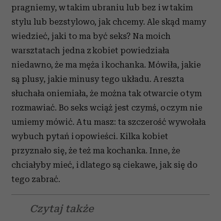
pragniemy, w takim ubraniu lub bez i w takim
stylu lub bezstylowo, jak chcemy. Ale skąd mamy
wiedzieć, jaki to ma być seks? Na moich
warsztatach jedna z kobiet powiedziała
niedawno, że ma męża i kochanka. Mówiła, jakie
są plusy, jakie minusy tego układu. A reszta
słuchała oniemiała, że można tak otwarcie o tym
rozmawiać. Bo seks wciąż jest czymś, o czym nie
umiemy mówić. A tu masz: ta szczerość wywołała
wybuch pytań i opowieści. Kilka kobiet
przyznało się, że też ma kochanka. Inne, że
chciałyby mieć, i dlatego są ciekawe, jak się do
tego zabrać.
Czytaj także