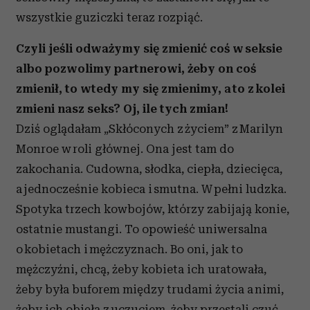
wszystkie guziczki teraz rozpiąć.
Czyli jeśli odważymy się zmienić coś w seksie
albo pozwolimy partnerowi, żeby on coś
zmienił, to wtedy my się zmienimy, a to z kolei
zmieni nasz seks? Oj, ile tych zmian!
Dziś oglądałam „Skłóconych z życiem” z Marilyn
Monroe w roli głównej. Ona jest tam do
zakochania. Cudowna, słodka, ciepła, dziecięca,
a jednocześnie kobieca i smutna. W pełni ludzka.
Spotyka trzech kowbojów, którzy zabijają konie,
ostatnie mustangi. To opowieść uniwersalna
o kobietach i mężczyznach. Bo oni, jak to
mężczyźni, chcą, żeby kobieta ich uratowała,
żeby była buforem między trudami życia a nimi,
żeby ich objęła z uczuciem, żeby przestali czuć,