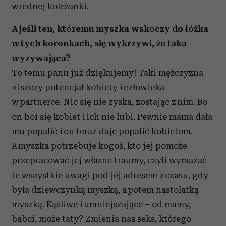
wrednej koleżanki.
A jeśli ten, któremu myszka wskoczy do łóżka
w tych koronkach, się wykrzywi, że taka
wyzywająca?
To temu panu już dziękujemy! Taki mężczyzna
niszczy potencjał kobiety i człowieka
w partnerce. Nic się nie zyska, zostając z nim. Bo
on boi się kobiet i ich nie lubi. Pewnie mama dała
mu popalić i on teraz daje popalić kobietom.
A myszka potrzebuje kogoś, kto jej pomoże
przepracować jej własne traumy, czyli wymazać
te wszystkie uwagi pod jej adresem z czasu, gdy
była dziewczynką myszką, a potem nastolatką
myszką. Kąśliwe i umniejszające – od mamy,
babci, może taty? Zmienia nas seks, którego