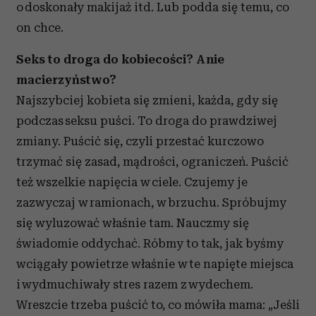
o doskonały makijaż itd. Lub podda się temu, co
on chce.
Seks to droga do kobiecości? A nie
macierzyństwo?
Najszybciej kobieta się zmieni, każda, gdy się
podczas seksu puści. To droga do prawdziwej
zmiany. Puścić się, czyli przestać kurczowo
trzymać się zasad, mądrości, ograniczeń. Puścić
też wszelkie napięcia w ciele. Czujemy je
zazwyczaj w ramionach, w brzuchu. Spróbujmy
się wyluzować właśnie tam. Nauczmy się
świadomie oddychać. Róbmy to tak, jak byśmy
wciągały powietrze właśnie w te napięte miejsca
i wydmuchiwały stres razem z wydechem.
Wreszcie trzeba puścić to, co mówiła mama: „Jeśli