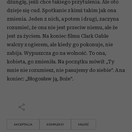
dżunglę, jeśli chce takiego przytulenia. Ale oto
dzieje się cud. Spotkanie z kimś takim jak ona
zmienia. Jeden z nich, a potem i drugi, zaczyna
rozumieć, że ona nie jest przeciw niemu, ale że
jest za życiem. Na koniec filmu Clark Gable
walczy z ogierem, ale kiedy go pokonuje, nie
zabija. Wypuszcza go na wolność. To ona,
kobieta, go zmieniła. Na początku mówił: „Ty
mnie nie rozumiesz, nie pasujemy do siebie”. A na
koniec: „Błogosław ją, Boże”.
AKCEPTACJA
KOMPLEKSY
MIŁOŚĆ