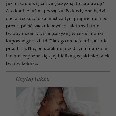
już masz się wiązać z mężczyzną, to naprawdę”.
A to koniec już na początku. Bo kiedy ona będzie
chciała seksu, to zamiast za tym pragnieniem po
prostu pójść, zacznie myśleć, jak to świetnie
byłoby razem z tym mężczyzną wieszać firanki,
kupować garnki itd. Dlatego on ucieknie, ale nie
przed nią. Nie, on ucieknie przed tymi firankami,
i to nim zapozna się z jej bielizną, w jakimkolwiek
byłaby kolorze.
Czytaj także