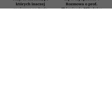
których inaczej
Rozmowa o prof.
spojrzysz na życie
Zbigniewie Mikołejce
w 75. rocznicę jego
urodzin
Nie zmieniasz zdjęcia
Horoskop tygodniowy
profilowego od lat?
dla Raka na 27 lipca–2
Psycholog tłumaczy, co
sierpnia 2026
to oznacza