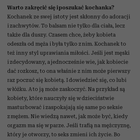
Warto zakręcić się i poszukać kochanka?
Kochanek ze swej istoty jest skłonny do adoracji
i zachwytów. To balsam nie tylko dla ciała, lecz
także dla duszy. Czasem chce, żeby kobieta
odeszła od męża i była tylko z nim. Kochanek to
też inny styl uprawiania miłości. Jeśli jest męski
i zdecydowany, a jednocześnie wie, jak kobiecie
dać rozkosz, to ona właśnie z nim może pierwszy
raz poczuć się kobietą. I dowiedzieć się, co lubi
w łóżku. A to ją może zaskoczyć. Na przykład są
kobiety, które nauczyły się w dzieciństwie
masturbować i zaspokajają się same po seksie
z mężem. Nie wiedzą nawet, jak może być, kiedy
orgazm ma się w parze. Jeśli trafią na mężczyznę,
który je otworzy, to seks zmieni ich życie. Bo