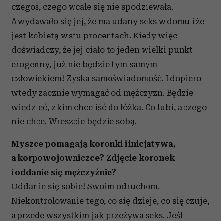
czegoś, czego wcale się nie spodziewała.
A wydawało się jej, że ma udany seks w domu i że
jest kobietą w stu procentach. Kiedy więc
doświadczy, że jej ciało to jeden wielki punkt
erogenny, już nie będzie tym samym
człowiekiem! Zyska samoświadomość. I dopiero
wtedy zacznie wymagać od mężczyzn. Będzie
wiedzieć, z kim chce iść do łóżka. Co lubi, a czego
nie chce. Wreszcie będzie sobą.
Myszce pomagają koronki i inicjatywa,
a korpowojowniczce? Zdjęcie koronek
i oddanie się mężczyźnie?
Oddanie się sobie! Swoim odruchom.
Niekontrolowanie tego, co się dzieje, co się czuje,
a przede wszystkim jak przeżywa seks. Jeśli