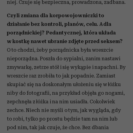
niej. Czuje się bezpieczna, prowadzona, zadbana.
społecznościowym, reklamowym i analitycznym.
Partnerzy mogą połączyć te informacje z innymi danymi
Czyli zmiana dla korpowojowniczki to
otrzymanymi od Ciebie lub uzyskanymi podczas
działanie bez kontroli, planów, celu. A dla
korzystania z ich usług.
porządnickiej? Pedantycznej, która układa
w kostkę nawet ubranie zdjęte przed seksem?
O to chodzi, żeby porządnicka była wreszcie
nieporządna. Poszła do sypialni, zanim nastawi
zmywarkę, zetrze stół i się wykąpie i napachni. By
wreszcie raz zrobiła to jak popadnie. Zamiast
skupiać się na doskonałym ułożeniu się w łóżku
niby do fotografii, na przykład objęła go nogami,
zepchnęła z łóżka i na nim usiadła. Cokolwiek
zechce. Niech nie myśli o tym, jak wygląda, gdy
to robi, tylko po prostu będzie tam na nim lub
pod nim, tak jak czuje, że chce. Bez dbania