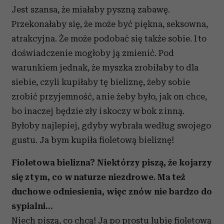
Jest szansa, że miałaby pyszną zabawę.
Przekonałaby się, że może być piękna, seksowna,
atrakcyjna. Że może podobać się także sobie. I to
doświadczenie mogłoby ją zmienić. Pod
warunkiem jednak, że myszka zrobiłaby to dla
siebie, czyli kupiłaby tę bieliznę, żeby sobie
zrobić przyjemność, a nie żeby było, jak on chce,
bo inaczej będzie zły i skoczy w bok z inną.
Byłoby najlepiej, gdyby wybrała według swojego
gustu. Ja bym kupiła fioletową bieliznę!
Fioletowa bielizna? Niektórzy piszą, że kojarzy
się z tym, co w naturze niezdrowe. Ma też
duchowe odniesienia, więc znów nie bardzo do
sypialni…
Niech piszą, co chcą! Ja po prostu lubię fioletową