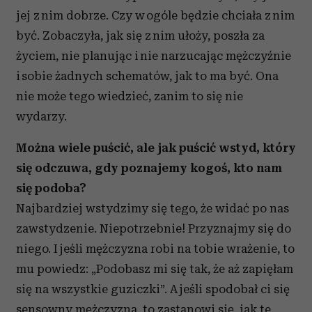
jej z nim dobrze. Czy w ogóle będzie chciała z nim
być. Zobaczyła, jak się z nim ułoży, poszła za
życiem, nie planując i nie narzucając mężczyźnie
i sobie żadnych schematów, jak to ma być. Ona
nie może tego wiedzieć, zanim to się nie
wydarzy.
Można wiele puścić, ale jak puścić wstyd, który
się odczuwa, gdy poznajemy kogoś, kto nam
się podoba?
Najbardziej wstydzimy się tego, że widać po nas
zawstydzenie. Niepotrzebnie! Przyznajmy się do
niego. I jeśli mężczyzna robi na tobie wrażenie, to
mu powiedz: „Podobasz mi się tak, że aż zapięłam
się na wszystkie guziczki”. A jeśli spodobał ci się
sensowny mężczyzna, to zastanowi się, jak te