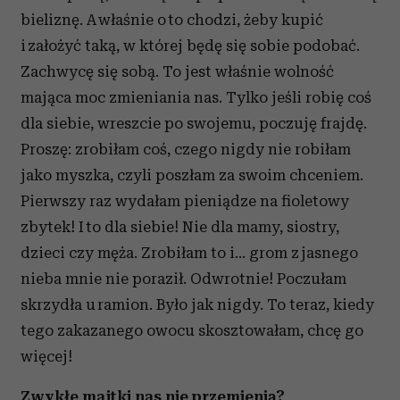
bieliznę. A właśnie o to chodzi, żeby kupić
i założyć taką, w której będę się sobie podobać.
Zachwycę się sobą. To jest właśnie wolność
mająca moc zmieniania nas. Tylko jeśli robię coś
dla siebie, wreszcie po swojemu, poczuję frajdę.
Proszę: zrobiłam coś, czego nigdy nie robiłam
jako myszka, czyli poszłam za swoim chceniem.
Pierwszy raz wydałam pieniądze na fioletowy
zbytek! I to dla siebie! Nie dla mamy, siostry,
dzieci czy męża. Zrobiłam to i… grom z jasnego
nieba mnie nie poraził. Odwrotnie! Poczułam
skrzydła u ramion. Było jak nigdy. To teraz, kiedy
tego zakazanego owocu skosztowałam, chcę go
więcej!
Zwykłe majtki nas nie przemienią?