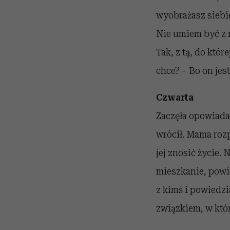
wyobrażasz siebie
Nie umiem być z 
Tak, z tą, do któr
chce? – Bo on jes
Czwarta
Zaczęła opowiadać
wrócił. Mama rozp
jej znosić życie.
mieszkanie, powie
z kimś i powiedzi
związkiem, w któr