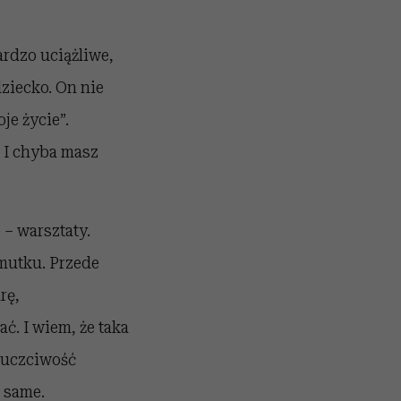
ardzo uciążliwe,
dziecko. On nie
je życie”.
. I chyba masz
 – warsztaty.
mutku. Przede
rę,
ć. I wiem, że taka
, uczciwość
 same.