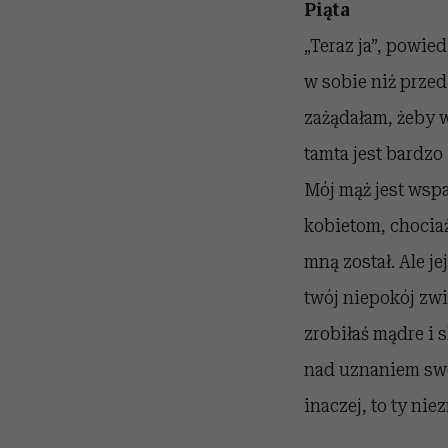
Piąta
„Teraz ja”, powie
w sobie niż przed
zażądałam, żeby w
tamta jest bardzo 
Mój mąż jest wspa
kobietom, chociaż
mną został. Ale je
twój niepokój zwi
zrobiłaś mądre i 
nad uznaniem swoj
inaczej, to ty nie