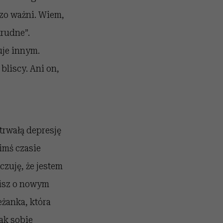
dzo ważni. Wiem,
trudne”.
uje innym.
 bliscy. Ani on,
trwałą depresję
imś czasie
czuję, że jestem
wisz o nowym
eżanka, która
ak sobie