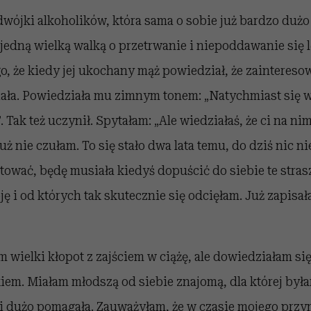
wójki alkoholików, która sama o sobie już bardzo dużo 
jedną wielką walką o przetrwanie i niepoddawanie się l
, że kiedy jej ukochany mąż powiedział, że zainteresow
iała. Powiedziała mu zimnym tonem: „Natychmiast się 
. Tak też uczynił. Spytałam: „Ale wiedziałaś, że ci na nim
uż nie czułam. To się stało dwa lata temu, do dziś nic ni
atować, będę musiała kiedyś dopuścić do siebie te stras
ję i od których tak skutecznie się odcięłam. Już zapisała
 wielki kłopot z zajściem w ciążę, ale dowiedziałam si
iem. Miałam młodszą od siebie znajomą, dla której była
 mi dużo pomagała. Zauważyłam, że w czasie mojego pr