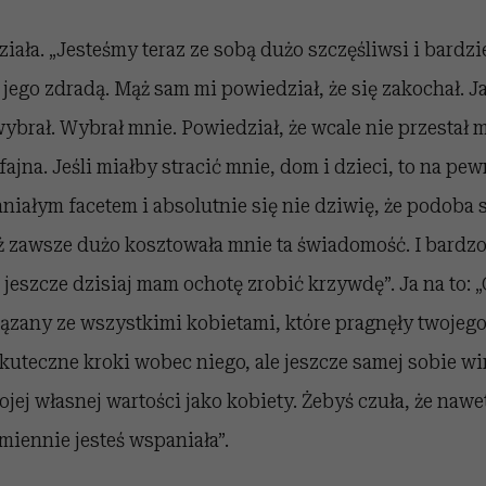
działa. „Jesteśmy teraz ze sobą dużo szczęśliwsi i bardz
 jego zdradą. Mąż sam mi powiedział, że się zakochał. J
ybrał. Wybrał mnie. Powiedział, że wcale nie przestał 
fajna. Jeśli miałby stracić mnie, dom i dzieci, to na pew
niałym facetem i absolutnie się nie dziwię, że podoba
 zawsze dużo kosztowała mnie ta świadomość. I bardzo s
j jeszcze dzisiaj mam ochotę zrobić krzywdę”. Ja na to: 
ązany ze wszystkimi kobietami, które pragnęły twojego
skuteczne kroki wobec niego, ale jeszcze samej sobie wi
ej własnej wartości jako kobiety. Żebyś czuła, że naw
zmiennie jesteś wspaniała”.