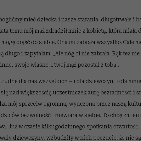
ogliśmy mieć dziecka i nasze starania, długotrwałe i b
 lata temu mój mąż zdradził mnie z kobietą, która miała 
e mogę dojść do siebie. Ona mi zabrała wszystko. Całe mo
 długo i zapytałam: „Ale nóg ci nie zabrała. Rąk też nie
inne, swoje własne. I twój mąż pozostał z tobą”.
trudne dla nas wszystkich – i dla dziewczyn, i dla mnie
się nad większością uczestniczek aurę bezradności i s
a mój sprzeciw ogromna, wyuczona przez naszą kultu
dziców bezwolność i niewiara w siebie. To chcę zmienia
wa. Już w czasie kilkugodzinnego spotkania otwartość
wały dziewczyny, wzbudziły w nich poczucie, że nie są