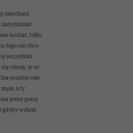
iej zakochani
a natychmiast
mnie kochać, tylko
no tego nie chce.
 się wszystkim
ię cieszę, że ze
„Ona uosabia cały
 męża, a ty
nna jesteś pracę
et gdyby wybrał