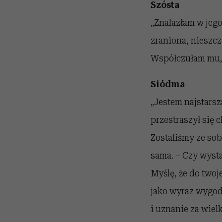
Szósta
„Znalazłam w jego
zraniona, nieszcz
Współczułam mu, ż
Siódma
„Jestem najstarsz
przestraszył się 
Zostaliśmy ze sobą
sama. – Czy wysta
Myślę, że do twoj
jako wyraz wygodn
i uznanie za wiel