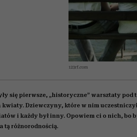
edź
 5,
j
Wiemy, gdzie go kupić
Miller s. 5, odc. 6]
niż się wydaje
sezon jesień–zima 2
123rf.com
y się pierwsze, „historyczne” warsztaty pod 
kwiaty. Dziewczyny, które w nim uczestniczył
iatów i każdy był inny. Opowiem ci o nich, bo 
 tą różnorodnością.