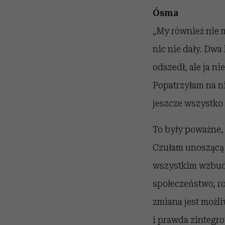
Ósma
„My również nie m
nic nie dały. Dwa
odszedł, ale ja ni
Popatrzyłam na nią
jeszcze wszystko 
To były poważne, 
Czułam unoszącą 
wszystkim wzbudz
społeczeństwo, ro
zmiana jest możli
i prawda zintegro