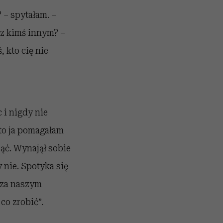
 – spytałam. –
 z kimś innym? –
, kto cię nie
 i nigdy nie
 to ja pomagałam
ąć. Wynajął sobie
 nie. Spotyka się
poza naszym
co zrobić”.