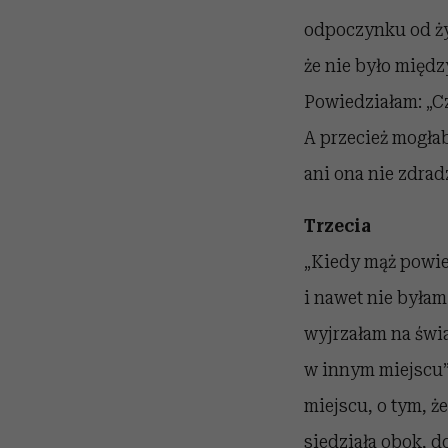
odpoczynku od życ
że nie było między
Powiedziałam: „Cz
A przecież mogłaby
ani ona nie zdradzi
Trzecia
„Kiedy mąż powied
i nawet nie byłam
wyjrzałam na świa
w innym miejscu”
miejscu, o tym, że
siedziała obok, d