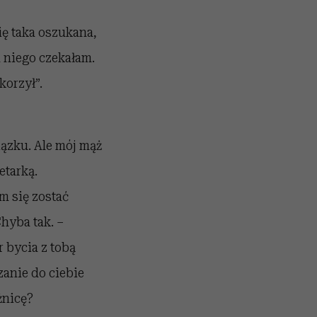
ię taka oszukana,
a niego czekałam.
korzył”.
iązku. Ale mój mąż
etarką.
am się zostać
Chyba tak. –
r bycia z tobą
zanie do ciebie
żnicę?