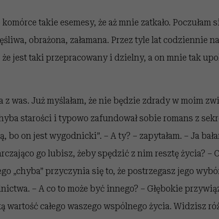
 komórce takie esemesy, że aż mnie zatkało. Poczułam s
ęśliwa, obrażona, załamana. Przez tyle lat codziennie n
e jest taki przepracowany i dzielny, a on mnie tak upo
a z was. Już myślałam, że nie będzie zdrady w moim zw
chyba starości i typowo zafundował sobie romans z sekr
, bo on jest wygodnicki”. – A ty? – zapytałam. – Ja bał
rczająco go lubisz, żeby spędzić z nim resztę życia? – 
ego „chyba” przyczynia się to, że postrzegasz jego wybó
ictwa. – A co to może być innego? – Głębokie przywią
ką wartość całego waszego wspólnego życia. Widzisz ró