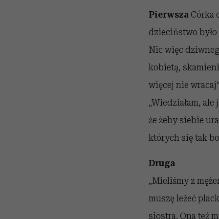
Pierwsza
Córka d
dzieciństwo było 
Nic więc dziwnego
kobietą, skamien
więcej nie wracaj”
„Wiedziałam, ale j
że żeby siebie ur
których się tak bo
Druga
„Mieliśmy z mężem
muszę leżeć plack
siostra. Ona też