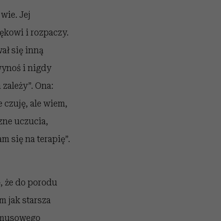
wie. Jej
ękowi i rozpaczy.
ał się inną
wynoś i nigdy
 zależy”. Ona:
e czuję, ale wiem,
zne uczucia,
m się na terapię”.
ę, że do porodu
m jak starsza
zymusowego