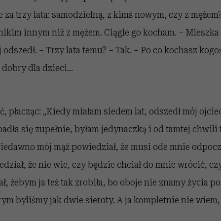
 za trzy lata: samodzielną, z kimś nowym, czy z mężem?
nikim innym niż z mężem. Ciągle go kocham. – Mieszka
ej odszedł. – Trzy lata temu? – Tak. – Po co kochasz kogoś
t dobry dla dzieci…
, płacząc: „Kiedy miałam siedem lat, odszedł mój ojciec
adła się zupełnie, byłam jedynaczką i od tamtej chwili
 Niedawno mój mąż powiedział, że musi ode mnie odpocz
dział, że nie wie, czy będzie chciał do mnie wrócić, czy
ał, żebym ja też tak zrobiła, bo oboje nie znamy życia 
ym byliśmy jak dwie sieroty. A ja kompletnie nie wiem, 