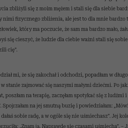
ia zbliżyli się z moim mężem i stali się dla siebie bar
 nimi fizycznego zbliżenia, ale jest to dla mnie bardzo 
łowiek, który ma poczucie, że sam ma bardzo mało, żał
ś się cieszyć, że ludzie dla ciebie ważni stali się sobie
li cię”.
ział mi, że się zakochał i odchodzi, popadłam w długo
 w stanie zajmować się naszymi małymi dziećmi. Po jak
t, poszłam na terapię, zaczęłam spotykać się z ludźmi i 
. Spojrzałam na jej smutną buzię i powiedziałam: „Mó
 dałaś sobie radę, a w ogóle się nie uśmiechasz”. Jej kol
orzuciła: „Znam ją. Naprawdę się czasami uśmiecha”. – J