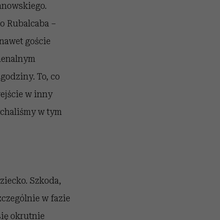
anowskiego.
lo Rubalcaba –
I nawet goście
omenalnym
godziny. To, co
ejście w inny
ychaliśmy w tym
ziecko. Szkoda,
czególnie w fazie
ię okrutnie