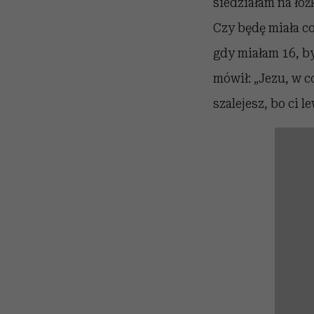
siedziałam na łóżk
Czy będę miała co
gdy miałam 16, by
mówił: „Jezu, w c
szalejesz, bo ci l