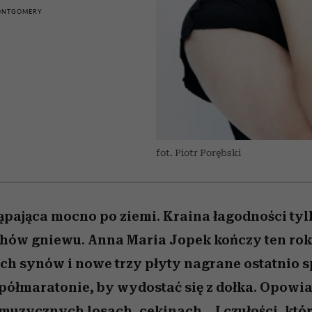
edź
 5,
j
Wiemy, gdzie go kupić
Miller s. 5, odc. 6]
przekraczają swoje g
sezon jesień–zima 2
MONTGOMERY
w seksie?
fot. Piotr Porębski
tąpająca mocno po ziemi. Kraina łagodności ty
hów gniewu. Anna Maria Jopek kończy ten rok
ch synów i nowe trzy płyty nagrane ostatnio s
 półmaratonie, by wydostać się z dołka. Opowi
muzycznych losach, cekinach... I czułości, któr