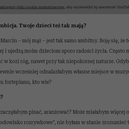
akceptuj pliki cookie marketingowe
, aby wyświetlić tę zawartość YouTu
mbicja. Twoje dzieci też tak mają?
 Marcin – mój mąż – jest tak samo ambitny. Boję się, że 
ej i ujedzą moim dzieciom sporo radości życia. Często m
ć w kozi róg, nawet przy tak niepokornej naturze. Gdyb
 pewnie wcześniej odnalazłabym własne miejsce w muzy
m fortepianu, kto wie?
a?
 zaczęłabym pisać, aranżować? Może miałabym więcej
odowisko rozrywkowe”, nie byłam w stanie zrozumieć te