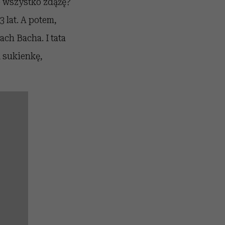
to wszystko zdążę?
 lat. A potem,
ach Bacha. I tata
ą sukienkę,