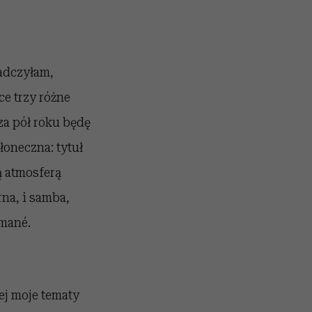
adczyłam,
ce trzy różne
za pół roku będę
łoneczna: tytuł
ą atmosferą
rna, i samba,
amané.
ej moje tematy