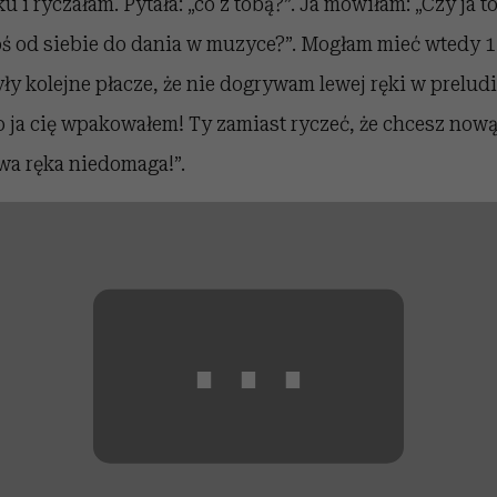
u i ryczałam. Pytała: „co z tobą?”. Ja mówiłam: „Czy ja 
ś od siebie do dania w muzyce?”. Mogłam mieć wtedy 13
ły kolejne płacze, że nie dogrywam lewej ręki w preludi
o ja cię wpakowałem! Ty zamiast ryczeć, że chcesz now
ewa ręka niedomaga!”.
⋯