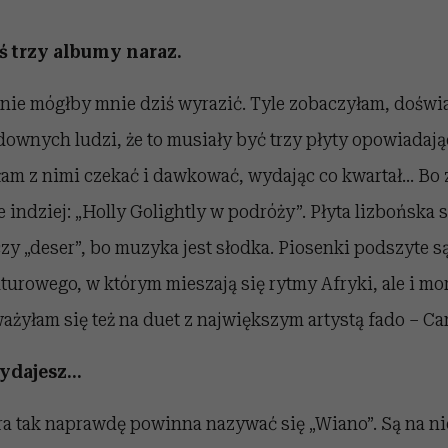
aś trzy albumy naraz.
 nie mógłby mnie dziś wyrazić. Tyle zobaczyłam, doświ
ownych ludzi, że to musiały być trzy płyty opowiadają
łam z nimi czekać i dawkować, wydając co kwartał... Bo 
 indziej: „Holly Golightly w podróży”. Płyta lizbońska s
y „deser”, bo muzyka jest słodka. Piosenki podszyte s
lturowego, w którym mieszają się rytmy Afryki, ale i mo
ażyłam się też na duet z największym artystą fado – C
ydajesz...
ra tak naprawdę powinna nazywać się „Wiano”. Są na ni