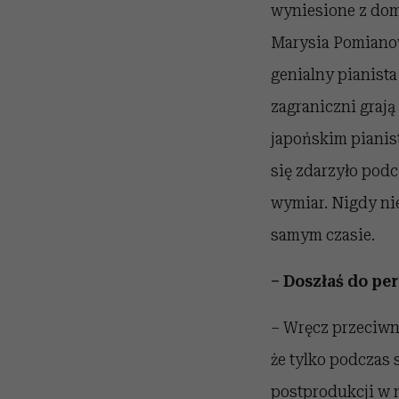
wyniesione z dom
Marysia Pomianow
genialny pianista 
zagraniczni grają
japońskim pianist
się zdarzyło podc
wymiar. Nigdy ni
samym czasie.
– Doszłaś do per
– Wręcz przeciwni
że tylko podczas 
postprodukcji w n