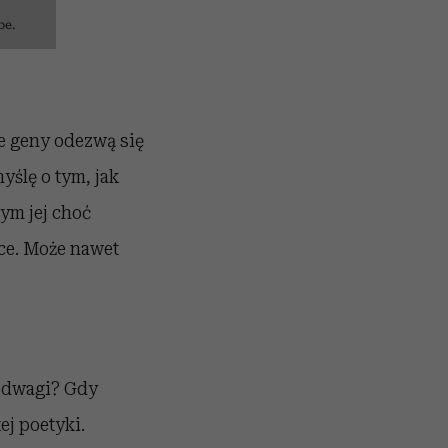
be.
te geny odezwą się
yślę o tym, jak
ym jej choć
ce. Może nawet
 odwagi? Gdy
j poetyki.