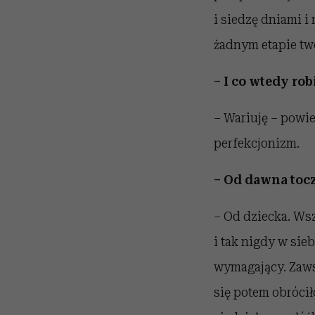
i siedzę dniami i
żadnym etapie two
– I co wtedy rob
– Wariuję – powi
perfekcjonizm.
– Od dawna tocz
– Od dziecka. Wsz
i tak nigdy w sieb
wymagający. Zawsz
się potem obróci