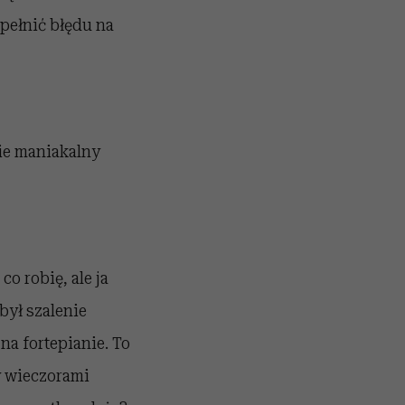
opełnić błędu na
ie maniakalny
o robię, ale ja
był szalenie
na fortepianie. To
y wieczorami