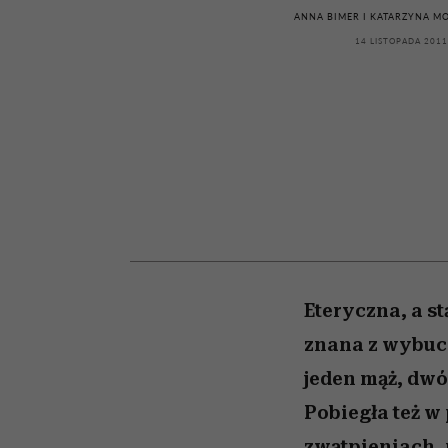
powinien znać odpowi
kawę z Kasią Miller”, s.
mężczyzna jest mnie
modelowania
weterynarz”
ANNA BIMER I KATARZYNA 
reaktywny”
odc. 7]
14 LISTOPADA 2011
Eteryczna, a s
znana z wybuc
jeden mąż, dwó
Pobiegła też w
zwątpieniach, 