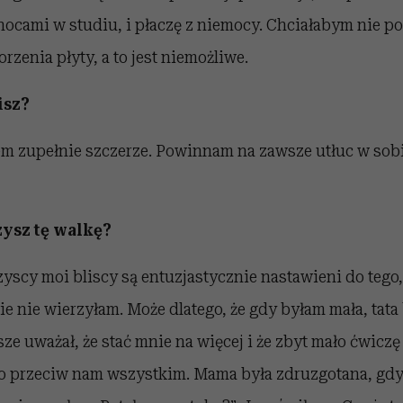
 nocami w studiu, i płaczę z niemocy. Chciałabym nie p
rzenia płyty, a to jest niemożliwe.
isz?
em zupełnie szczerze. Powinnam na zawsze utłuc w sob
ysz tę walkę?
yscy moi bliscy są entuzjastycznie nastawieni do tego, c
ie nie wierzyłam. Może dlatego, że gdy byłam mała, tata 
e uważał, że stać mnie na więcej i że zbyt mało ćwiczę 
ło przeciw nam wszystkim. Mama była zdruzgotana, gd