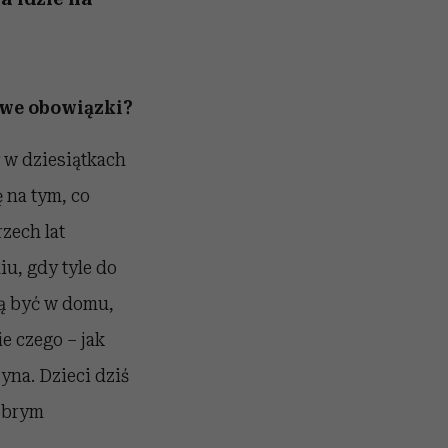
owe obowiązki?
 w dziesiątkach
 na tym, co
rzech lat
iu, gdy tyle do
bą być w domu,
ie czego – jak
na. Dzieci dziś
dobrym