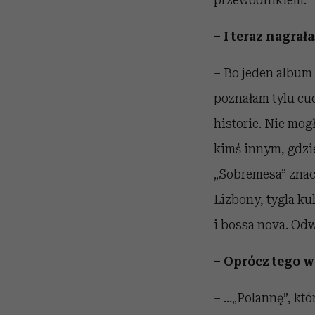
– I teraz nagrał
– Bo jeden album
poznałam tylu cud
historie. Nie mog
kimś innym, gdzie
„Sobremesa” znacz
Lizbony, tygla ku
i bossa nova. Odw
– Oprócz tego w
– …„Polannę”, któ