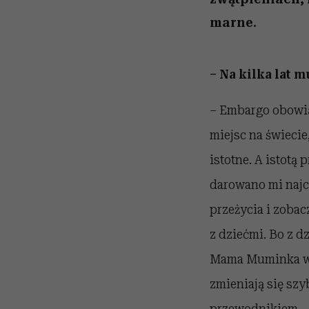
marne.
– Na kilka lat 
– Embargo obowią
miejsc na świecie
istotne. A istotą 
darowano mi najcu
przeżycia i zoba
z dziećmi. Bo z dz
Mama Muminka w p
zmieniają się szy
przewodnikiem.