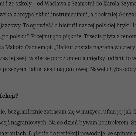
u i ze szkoły – od Wacława z Szamotuł do Karola Szym
ska z arcypolskimi instrumentami, a obok niej Gonza
jazzowy. To opowieść o historii naszej polskiej liryki. 
 „po polsku”. Przejmująco pięknie. Trzecia płyta z fen
ą Makoto Ozonem pt. „Haiku” została nagrana w cztery 
zas tej sesji w sferze porozumienia między ludźmi, to w
e przeżyłam takiej sesji nagraniowej. Nawet chyba odd
fekcji?
e, bezgranicznie zatracam się w muzyce, ufam jej jak d
sesji nagraniowych. Na co dzień bywam kontrolerem. Sz
agraniach. Dążenie do perfekcji powoduje, że spinam s