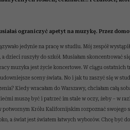
musiałaś ograniczyć apetyt na muzykę. Przez dom
zywało jedynie na pracę w studiu. Mój zespół wystąpił
, a dzieci ruszyły do szkół. Musiałam skoncentrować się
pracy muzyka jest życie koncertowe. W ciągu ostatnich t
downiejsze sceny świata. No i jak tu zaszyć się w stud
czenia? Kiedy wracałam do Warszawy, chciałam całą so
iećmi muszę być i patrzeć im stale w oczy, żeby – w raz
otwornym Królu Kalifornijskim rozpoznać swojego sy
bko, a świat jest światem łatwych wyborów. Chcę być 