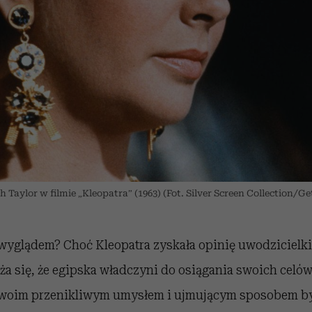
h Taylor w filmie „Kleopatra” (1963) (Fot. Silver Screen Collection/Ge
 wyglądem? Choć Kleopatra zyskała opinię uwodzicielki
ża się, że egipska władczyni do osiągania swoich celów
swoim przenikliwym umysłem i ujmującym sposobem byc