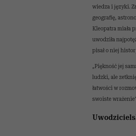
wiedza i języki. 
geografię, astron
Kleopatra miała 
uwodziła najpotę
pisał o niej histo
„Piękność jej sam
ludzki, ale zetkni
łatwości w rozmow
swoiste wrażenie”
Uwodziciels