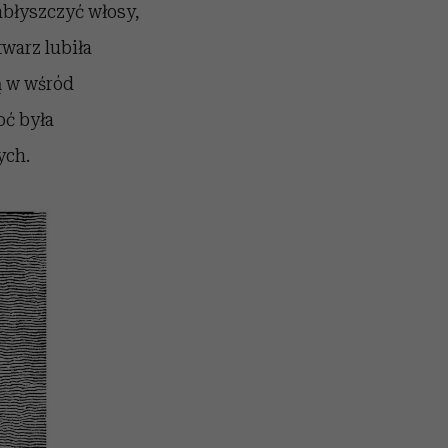
abłyszczyć włosy,
twarz lubiła
ą w wśród
oć była
ych.