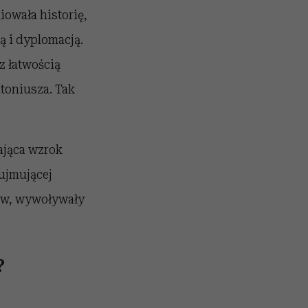
iowała historię,
ą i dyplomacją.
z łatwością
toniusza. Tak
wająca wzrok
 ujmującej
jów, wywoływały
?