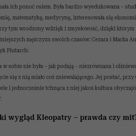
Znała ich ponoć osiem. Była bardzo wyedukowana – stud
omię, matematykę, medycynę, interesowała się ekonomi
przy tym wrodzony wdzięk i zmysłowość, dzięki którym 
żniejszych mężczyzn swoich czasów: Cezara i Marka An
ryk Plutarch:
a w sobie nie była – jak podają – niezrównana i olśnie
ęcie się z nią miało coś zniewalającego. Jej postać, przy
ie i jednocześnie tchnąca z niej jakoś kultura obycza
.
ki wygląd Kleopatry – prawda czy mit