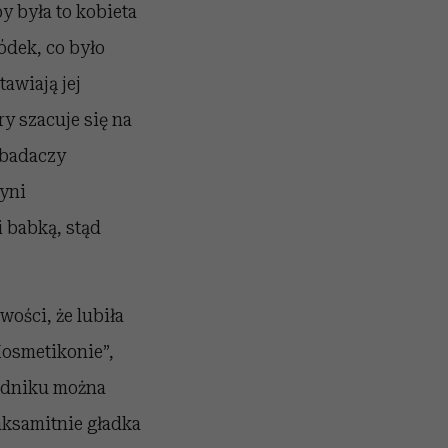
by była to kobieta
ódek, co było
awiają jej
y szacuje się na
 badaczy
yni
i babką, stąd
wości, że lubiła
Kosmetikonie”,
radniku można
aksamitnie gładka