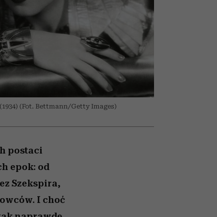
nił
i
skutki dla związku i dla
ane
partnerki
zonu
 (1934) (Fot. Bettmann/Getty Images)
h postaci
ch epok: od
ez Szekspira,
owców. I choć
 tak naprawdę