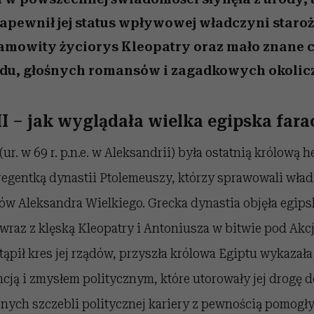
zapewnił jej status wpływowej władczyni staro
amowity życiorys Kleopatry oraz mało znane 
ądu, głośnych romansów i zagadkowych okolicz
II – jak wyglądała wielka egipska far
ur. w 69 r. p.n.e. w Aleksandrii) była ostatnią królową 
 regentką dynastii Ptolemeuszy, którzy sprawowali wład
w Aleksandra Wielkiego. Grecka dynastia objęła egipsk
go wraz z klęską Kleopatry i Antoniusza w bitwie pod Akcj
ąpił kres jej rządów, przyszła królowa Egiptu wykazała 
ncją i zmysłem politycznym, które utorowały jej drogę d
nych szczebli politycznej kariery z pewnością pomogły 