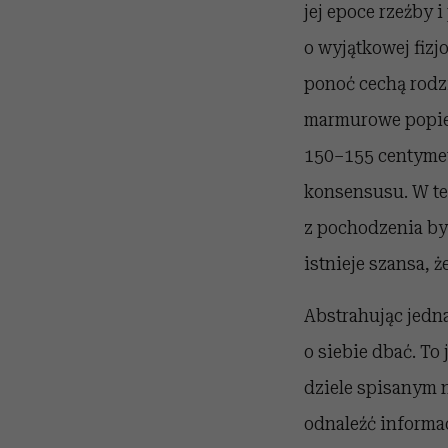
jej epoce rzeźby i
o wyjątkowej fizj
ponoć cechą rodz
marmurowe popiers
150–155 centymetr
konsensusu. W te
z pochodzenia był
istnieje szansa, 
Abstrahując jedna
o siebie dbać. To
dziele spisanym 
odnaleźć informac