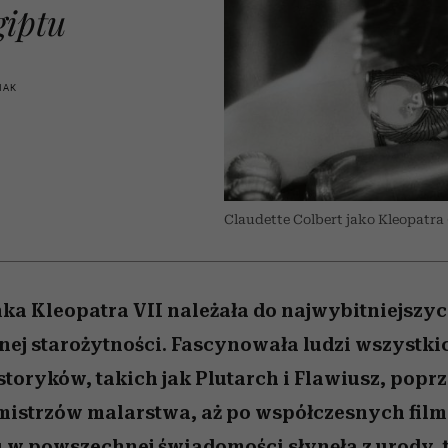
 5,
zupełny brak ogłady
Miller s. 5, odc. 6]
Raport Lyst ujaw
humoru histori
giptu
najbardziej pożąd
ubrania i marki se
IAK
Claudette Colbert jako Kleopatra
ka Kleopatra VII należała do najwybitniejszyc
nej starożytności. Fascynowała ludzi wszystki
toryków, takich jak Plutarch i Flawiusz, poprz
istrzów malarstwa, aż po współczesnych film
 w powszechnej świadomości słynęła z urody,