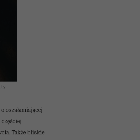
tty
 o oszałamiającej
 częściej
ia. Także bliskie