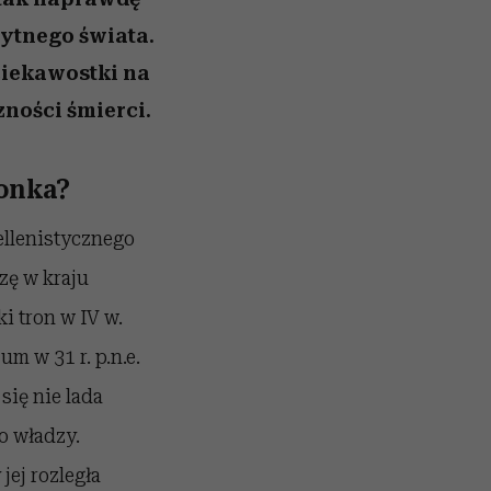
żytnego świata.
ciekawostki na
ności śmierci.
aonka?
hellenistycznego
zę w kraju
i tron w IV w.
um w 31 r. p.n.e.
się nie lada
o władzy.
jej rozległa