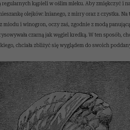
ą regularnych kąpieli w oślim mleku. Aby zmiękczyć i n
mieszankę olejków: lnianego, z mirry oraz z czystka. Na 
z miodu i winogron, oczy zaś, zgodnie z modą panując
brysowywała czarną jak węgiel kredką. W ten sposób, ch
kiego, chciała zbliżyć się wyglądem do swoich poddan