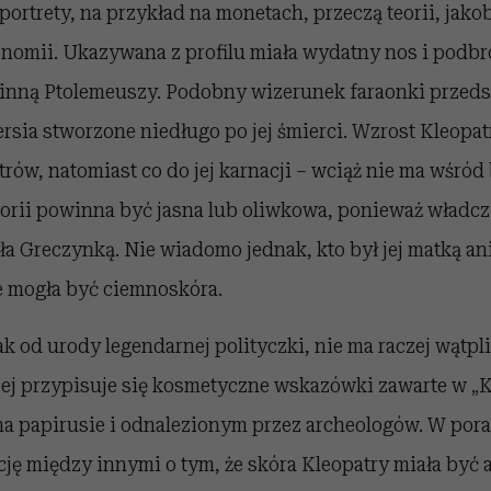
 portrety, na przykład na monetach, przeczą teorii, jako
onomii. Ukazywana z profilu miała wydatny nos i podbr
inną Ptolemeuszy. Podobny wizerunek faraonki przedst
ia stworzone niedługo po jej śmierci. Wzrost Kleopatr
ów, natomiast co do jej karnacji – wciąż nie ma wśród
orii powinna być jasna lub oliwkowa, ponieważ władcz
a Greczynką. Nie wiadomo jednak, kto był jej matką an
że mogła być ciemnoskóra.
k od urody legendarnej polityczki, nie ma raczej wątpli
 jej przypisuje się kosmetyczne wskazówki zawarte w „
na papirusie i odnalezionym przez archeologów. W po
ję między innymi o tym, że skóra Kleopatry miała być 