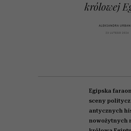
kawę z Kasią Miller”, s.
pierwszy zwiastun
artystkę
girls”
królowej E
odc. 7]
ALEKSANDRA URBAN
23 LUTEGO 2024
Egipska faraon
sceny politycz
antycznych his
nowożytnych m
królowa Egiptu