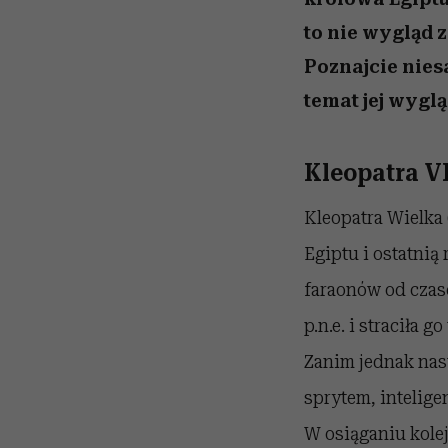
to nie wygląd 
Poznajcie nies
temat jej wygl
Kleopatra V
Kleopatra Wielka (
Egiptu i ostatnią
faraonów od czasó
p.n.e. i straciła 
Zanim jednak nast
sprytem, intelige
W osiąganiu kolej