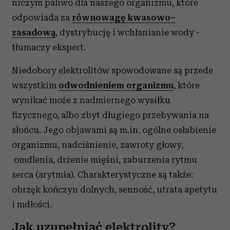
niczym paliwo dla naszego organizmu, które
odpowiada za
równowagę kwasowo–
zasadową
, dystrybucję i wchłanianie wody -
tłumaczy ekspert.
Niedobory elektrolitów spowodowane są przede
wszystkim
odwodnieniem organizmu
, które
wynikać może z nadmiernego wysiłku
fizycznego, albo zbyt długiego przebywania na
słońcu. Jego objawami są m.in. ogólne osłabienie
organizmu, nadciśnienie, zawroty głowy,
omdlenia, drżenie mięśni, zaburzenia rytmu
serca (arytmia). Charakterystyczne są także:
obrzęk kończyn dolnych, senność, utrata apetytu
i mdłości.
Jak uzupełniać elektrolity?