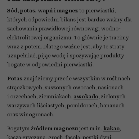
Sód, potas, wapń i magnez
to pierwiastki,
których odpowiedni bilans jest bardzo ważny dla
zachowania prawidłowej równowagi wodno-
elektrolitowej organizmu. To głównie je tracimy
wraz z potem. Dlatego ważne jest, aby te straty
uzupełniać, pijąc wodę i spożywając produkty
bogate w odpowiedni pierwiastki.
Potas
znajdziemy przede wszystkim w roślinach
strączkowych, suszonych owocach, nasionach
i orzechach, ziemniakach,
awokado
, zielonych
warzywach liściastych, pomidorach, bananach
oraz winogronach.
Bogatym
źródłem magnezu
jest m.in.
kakao
,
kasza gryczana, groch, fasola, pestki dyni,