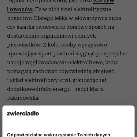
regularnego picia wody, jeść dużo
warzyw
i owoców
. To w nich tkwi elektrolityczne
bogactwo. Dlatego lekka wielowarzywna zupa
czy sałatka owocowa to domowy sposób na
dostarczenie organizmowi cennych
pierwiastków. Z kolei osoby wyczynowo
uprawiające sport powinni sięgnąć po specjalne
napoje węglowodanowo-elektrolitowe, które
pomagają zachować odpowiednią objętość
i skład elektrolitowy krwi, stanowiąc też
dodatkowe źródło energii - radzi Maria
Jakubowska.
To właśnie dlatego, gdy poczujemy spadek sił
witalnych lepiej sięgnąć po owoce niż po
batonik. Warto pamiętać, że nawet niewielka
Odpowiedzialne wykorzystanie Twoich danych