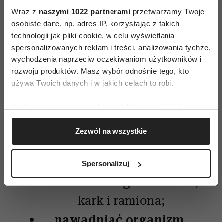
utrata wody osłabia naszą wydolność fizyczną,
Wraz z
naszymi 1022 partnerami
przetwarzamy Twoje
a ubytek rzędu 4 proc. masy ciała ogranicza
osobiste dane, np. adres IP, korzystając z takich
zdolność do wykonywania ćwiczeń średnio
technologii jak pliki cookie, w celu wyświetlania
nawet o 30
spersonalizowanych reklam i treści, analizowania tychże,
wychodzenia naprzeciw oczekiwaniom użytkowników i
rozwoju produktów. Masz wybór odnośnie tego, kto
używa Twoich danych i w jakich celach to robi.
Pamiętaj, by w upał:
unikać nasłonecznionych
Jeśli wyrazisz na to zgodę, chcielibyśmy również:
Gromadzić dane dotyczące Twojej lokalizacji
miejsc, pamiętać o
Zezwól na wszystkie
geograficznej z dokładnością nawet do kilku metrów
nakryciu głowy;
Identyfikować Twoje urządzenie, aktywnie
analizując charakteryzującego je zbiory danych
smarować ciało
kremem z
Spersonalizuj
(fingerprinting, czyli wirtualny odcisk palca)
filtrem
. Szczególnie twarz,
Dowiedz się więcej odnośnie tego, jak Twoje osobiste
dane są przetwarzane oraz ustaw własne preferencje w
kark i ramiona;
sekcji szczegółów
. W Deklaracji plików cookie możesz
nawadniać organizm
,
zmienić lub wycofać swoją zgodę w dowolnej chwili.