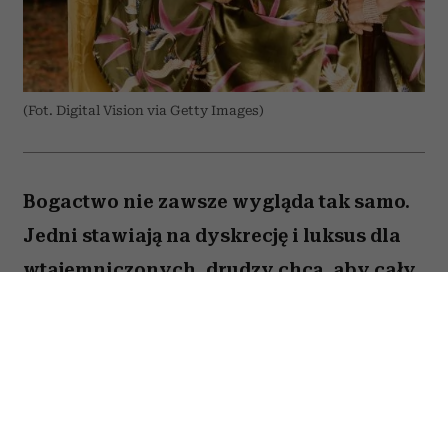
(Fot. Digital Vision via Getty Images)
Bogactwo nie zawsze wygląda tak samo.
Jedni stawiają na dyskrecję i luksus dla
wtajemniczonych, drudzy chcą, aby cały
świat wiedział o ich sukcesie. W kulturze
internetowej tych pierwszych często
kojarzy się z old money, a drugich – new
money. Oczywiście jest to duże
uproszczenie i wiele osób zupełnie nie