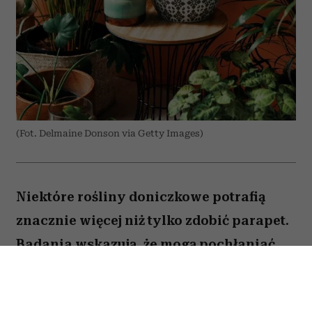
(Fot. Delmaine Donson via Getty Images)
Niektóre rośliny doniczkowe potrafią
znacznie więcej niż tylko zdobić parapet.
Badania wskazują, że mogą pochłaniać
część zanieczyszczeń i tworzyć
przyjemniejszy mikroklimat w domu.