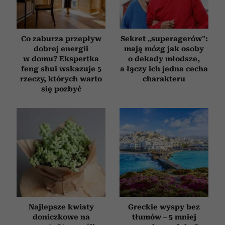
Co zaburza przepływ
Sekret „superagerów”:
dobrej energii
mają mózg jak osoby
w domu? Ekspertka
o dekady młodsze,
feng shui wskazuje 5
a łączy ich jedna cecha
rzeczy, których warto
charakteru
się pozbyć
Najlepsze kwiaty
Greckie wyspy bez
doniczkowe na
tłumów – 5 mniej