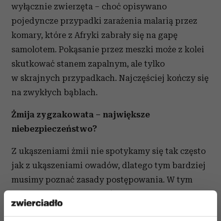
wyłącznie zwierzęta – choć opisywano
pojedyncze przypadki zarażenia malarią przez
komary, które z Afryki zabrały się na gapę
samolotem. Pokąsanie przez meszki może z kolei
skutkować stanem zapalnym, ale tylko
w skrajnych przypadkach. Najczęściej kończy się
na zwykłych bąblach.
Żmija zygzakowata – największe
niebezpieczeństwo?
Z ukąszeniami żmii nie spotykamy się tak często
jak z ukąszeniami owadów, dlatego tym bardziej
musimy poznać zasady postępowania. W tym
przypadku śladom na skórze towarzyszą
najczęściej ból, zaczerwienienie i obrzęk. Co