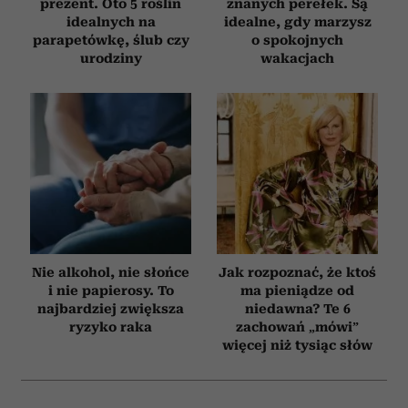
prezent. Oto 5 roślin
znanych perełek. Są
idealnych na
idealne, gdy marzysz
parapetówkę, ślub czy
o spokojnych
urodziny
wakacjach
Nie alkohol, nie słońce
Jak rozpoznać, że ktoś
i nie papierosy. To
ma pieniądze od
najbardziej zwiększa
niedawna? Te 6
ryzyko raka
zachowań „mówi”
więcej niż tysiąc słów