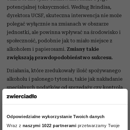
potencjalnej toksyczności. Według Brindisa,
dyrektora UCSF, skuteczna interwencja nie może
polegać wyłącznie na zmianach w obszarze
jednostki, ale powinna wpływać na środowisko i
społeczność, podobnie jak to miało miejsce z
alkoholem i papierosami.
Zmiany takie
zwiększają prawdopodobieństwo sukcesu.
Działania, które zredukowały ilość spożywanego
alkoholu i palonego tytoniu, takie jak nakładanie
specjalnych podatków od sprzedaży czy kontrola
dostępu, a także zaostrzenie wymagań
licencyjnych na automatach i barach
z przekąskami, które sprzedają produkty
Odpowiedzialne wykorzystanie Twoich danych
o wysokiej zawartości cukru w szkołach
Wraz z
naszymi 1022 partnerami
przetwarzamy Twoje
i miejscach pracy, powinny stanowić pewnego