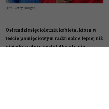
(Fot. Getty Images)
Osiemdziesięcioletnia kobieta, która w
teście pamięciowym radzi sobie lepiej niż
niejedna czterdziestolatka – to nie
wyjątek, lecz zjawisko, które od 25 lat
opisują naukowcy z Northwestern
University. W najnowszej publikacji w
„Alzheimer's & Dementia” zespół ujawnia,
co łączy osoby określane mianem
„superagerów”.