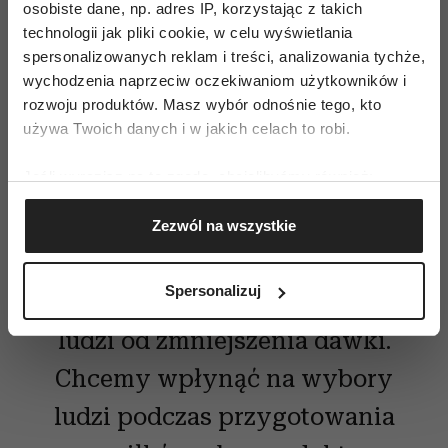
osobiste dane, np. adres IP, korzystając z takich
rodzaju rozwiązanie problemu cukru.
technologii jak pliki cookie, w celu wyświetlania
spersonalizowanych reklam i treści, analizowania tychże,
wychodzenia naprzeciw oczekiwaniom użytkowników i
rozwoju produktów. Masz wybór odnośnie tego, kto
Nie używajmy słowa zakaz. Nie
używa Twoich danych i w jakich celach to robi.
popieramy ingerowania przez
Jeśli wyrazisz na to zgodę, chcielibyśmy również:
rząd w życie ludzi. Mówimy o
Gromadzić dane dotyczące Twojej lokalizacji
łagodnych działaniach, aby
Zezwól na wszystkie
geograficznej z dokładnością nawet do kilku metrów
Identyfikować Twoje urządzenie, aktywnie
spożycie cukru było nieco
analizując charakteryzującego je zbiory danych
Spersonalizuj
mniej wygodne, co zmusza
(fingerprinting, czyli wirtualny odcisk palca)
Dowiedz się więcej odnośnie tego, jak Twoje osobiste
ludzi od zmniejszenia dawki.
dane są przetwarzane oraz ustaw własne preferencje w
Chcemy wpłynąć na wybory
sekcji szczegółów
. W Deklaracji plików cookie możesz
zmienić lub wycofać swoją zgodę w dowolnej chwili.
ludzi podczas przygotowania