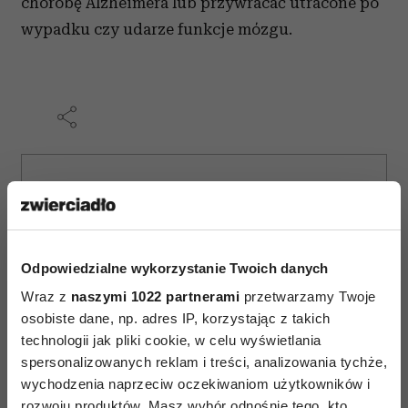
chorobę Alzheimera lub przywracać utracone po
wypadku czy udarze funkcje mózgu.
AUTOPROMOCJA
Odpowiedzialne wykorzystanie Twoich danych
Wraz z
naszymi 1022 partnerami
przetwarzamy Twoje
osobiste dane, np. adres IP, korzystając z takich
technologii jak pliki cookie, w celu wyświetlania
spersonalizowanych reklam i treści, analizowania tychże,
wychodzenia naprzeciw oczekiwaniom użytkowników i
rozwoju produktów. Masz wybór odnośnie tego, kto