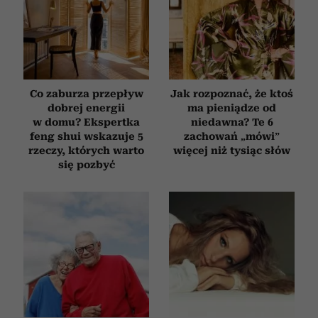
Partnerzy mogą połączyć te informacje z innymi danymi
otrzymanymi od Ciebie lub uzyskanymi podczas
korzystania z ich usług.
Co zaburza przepływ
Jak rozpoznać, że ktoś
dobrej energii
ma pieniądze od
w domu? Ekspertka
niedawna? Te 6
feng shui wskazuje 5
zachowań „mówi”
rzeczy, których warto
więcej niż tysiąc słów
się pozbyć