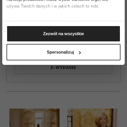
używa Twoich danych i w jakich celach to robi.
Jeśli wyrazisz na to zgodę, chcielibyśmy również:
Gromadzić dane dotyczące Twojej lokalizacji
Zezwól na wszystkie
geograficznej z dokładnością nawet do kilku metrów
Identyfikować Twoje urządzenie, aktywnie
ZAMÓW
analizując charakteryzującego je zbiory danych
Spersonalizuj
(fingerprinting, czyli wirtualny odcisk palca)
WYDANIE DRUKOWANE
Dowiedz się więcej odnośnie tego, jak Twoje osobiste
E-WYDANIE
dane są przetwarzane oraz ustaw własne preferencje w
sekcji szczegółów
. W Deklaracji plików cookie możesz
zmienić lub wycofać swoją zgodę w dowolnej chwili.
Wykorzystujemy pliki cookie do spersonalizowania treści
i reklam, aby oferować funkcje społecznościowe i
analizować ruch w naszej witrynie. Informacje o tym, jak
korzystasz z naszej witryny, udostępniamy partnerom
społecznościowym, reklamowym i analitycznym.