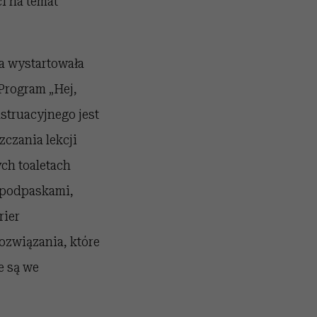
i na temat
a wystartowała
Program „Hej,
struacyjnego jest
zczania lekcji
ch toaletach
 podpaskami,
rier
ozwiązania, które
e są we