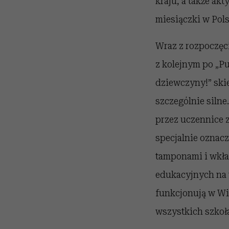
kraju, a także ak
miesiączki w Pols
Wraz z rozpoczęc
z kolejnym po „P
dziewczyny!” ski
szczególnie silne
przez uczennice 
specjalnie oznac
tamponami i wkła
edukacyjnych na t
funkcjonują w Wi
wszystkich szkoła