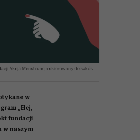
nił
relację z pieniędzmi
ane
zonu
dacji Akcja Menstruacja skierowany do szkół.
potykane w
ogram „Hej,
kt fundacji
ym w naszym