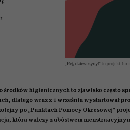
 5,
kwestie, o których wciąż
skutki dla związku i dla
Miller s. 5, odc. 6]
Raport Lyst ujaw
boimy się mówić
partnerki
najbardziej pożąd
ubrania i marki se
CZ
„Hej, dziewczyny!” to projekt fun
o środków higienicznych to zjawisko często s
ach, dlatego wraz z 1 września wystartował pr
olejny po „Punktach Pomocy Okresowej” proje
acja, która walczy z ubóstwem menstruacyjn