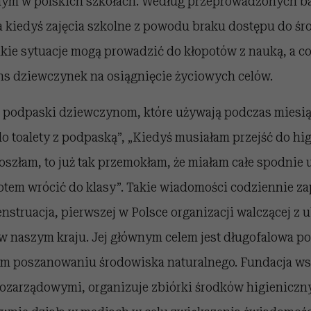
m w polskich szkołach. Według przeprowadzonych ba
a kiedyś zajęcia szkolne z powodu braku dostępu do ś
kie sytuacje mogą prowadzić do kłopotów z nauką, a co
ns dziewczynek na osiągnięcie życiowych celów.
 podpaski dziewczynom, które używają podczas miesiąc
do toalety z podpaską”, „Kiedyś musiałam przejść do hig
oszłam, to już tak przemokłam, że miałam całe spodnie
tem wrócić do klasy”.
Takie wiadomości codziennie za
nstruacja, pierwszej w Polsce organizacji walczącej z 
 naszym kraju. Jej głównym celem jest długofalowa p
m poszanowaniu środowiska naturalnego. Fundacja ws
pozarządowymi, organizuje zbiórki środków higieniczn