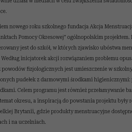
tywnie działa w mediach w celu zwiększenia świadomośc
ce.
iem nowego roku szkolnego fundacja Akcja Menstruacj
unktach Pomocy Okresowej” ogólnopolskim projektem. 
erowany jest do szkół, w których zjawisko ubóstwa men
. Według inicjatorek akcji rozwiązaniem problemu opus
z powodów fizjologicznych jest umieszczenie w szkolny
zonych pudełek z darmowymi środkami higienicznymi:
dkami. Celem programu jest również przełamywanie ba
emat okresu, a inspiracją do powstania projektu były r
elkiej Brytanii, gdzie produkty menstruacyjne dostępn
ch i na uczelniach.