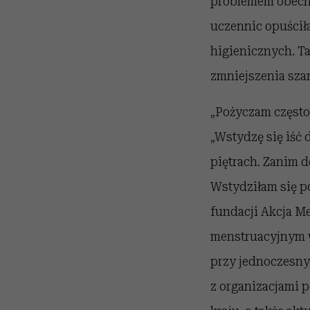
problemem obecny
uczennic opuścił
higienicznych. Ta
zmniejszenia sza
„Pożyczam często
„Wstydzę się iść 
piętrach. Zanim d
Wstydziłam się po
fundacji Akcja Me
menstruacyjnym w
przy jednoczesny
z organizacjami 