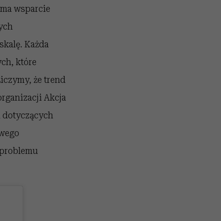
yma wsparcie
ych
skalę. Każda
ch, które
iczymy, że trend
organizacji Akcja
h dotyczących
owego
 problemu