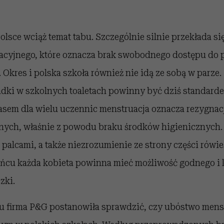
olsce wciąż temat tabu. Szczególnie silnie przekłada si
cyjnego, które oznacza brak swobodnego dostępu do
Okres i polska szkoła również nie idą ze sobą w parze.
dki w szkolnych toaletach powinny być dziś standardem
asem dla wielu uczennic menstruacja oznacza rezygnac
lnych, właśnie z powodu braku środków higienicznych. 
palcami, a także niezrozumienie ze strony części rówi
ońcu każda kobieta powinna mieć możliwość godnego i
zki.
u firma P&G postanowiła sprawdzić, czy ubóstwo menst