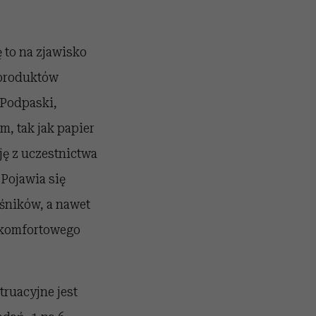
ę to na zjawisko
 produktów
 Podpaski,
, tak jak papier
ję z uczestnictwa
Pojawia się
eśników, a nawet
 komfortowego
ruacyjne jest