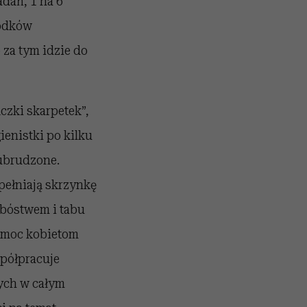
dań, 1 na 6
rodków
 za tym idzie do
zki skarpetek”,
ienistki po kilku
 ubrudzone.
pełniają skrzynkę
ubóstwem i tabu
omoc kobietom
półpracuje
ych w całym