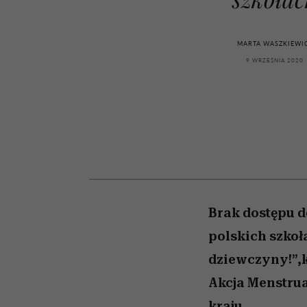
kawę z Kasią Miller”, s.
girls”
odc. 7]
MARTA WASZKIEWI
9 WRZEŚNIA 2020
Brak dostępu d
polskich szkoł
dziewczyny!”,k
Akcja Menstru
kraju.