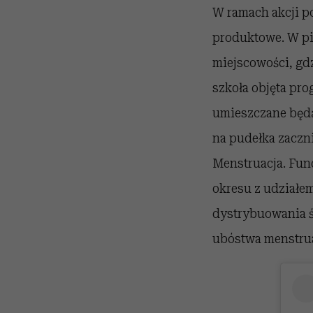
W ramach akcji p
produktowe. W pi
miejscowości, gd
szkoła objęta pr
umieszczane będą
na pudełka zaczni
Menstruacja. Fun
okresu z udziałe
dystrybuowania 
ubóstwa menstru