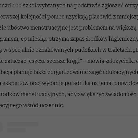
onad 100 szkół wybranych na podstawie zgłoszeń otrz
erwszej kolejności pomoc uzyskają placówki z mniejsz
zie ubóstwo menstruacyjne jest problemem na większą 
ogramem, co miesiąc otrzyma zapas środków higieniczny
 w specjalnie oznakowanych pudełkach w toaletach. „L
e zataczać jeszcze szersze kręgi” – mówią założycielki 
dacja planuje także zorganizowanie zajęć edukacyjnyc
m ekspertów oraz wydanie poradnika na temat prawidł
środków menstruacyjnych, aby zwiększyć świadomość
acyjnego wśród uczennic.