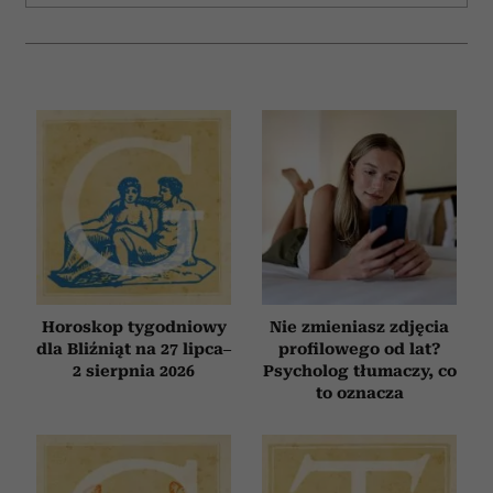
społecznościowym, reklamowym i analitycznym.
Partnerzy mogą połączyć te informacje z innymi danymi
otrzymanymi od Ciebie lub uzyskanymi podczas
korzystania z ich usług.
Horoskop tygodniowy
Nie zmieniasz zdjęcia
dla Bliźniąt na 27 lipca–
profilowego od lat?
2 sierpnia 2026
Psycholog tłumaczy, co
to oznacza