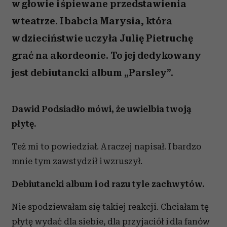
w głowie i śpiewane przedstawienia
w teatrze. I babcia Marysia, która
w dzieciństwie uczyła Julię Pietruchę
grać na akordeonie. To jej dedykowany
jest debiutancki album „Parsley”.
Dawid Podsiadło mówi, że uwielbia twoją
płytę.
Też mi to powiedział. A raczej napisał. I bardzo
mnie tym zawstydził i wzruszył.
Debiutancki album i od razu tyle zachwytów.
Nie spodziewałam się takiej reakcji. Chciałam tę
płytę wydać dla siebie, dla przyjaciół i dla fanów