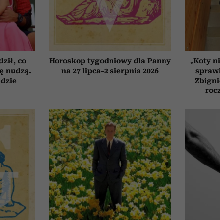
ził, co
Horoskop tygodniowy dla Panny
„Koty ni
ię nudzą.
na 27 lipca–2 sierpnia 2026
sprawi
ędzie
Zbigni
h
roc