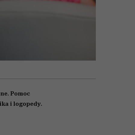
nił
relację z pieniędzmi
ane
zonu
yjne. Pomoc
ka i logopedy.