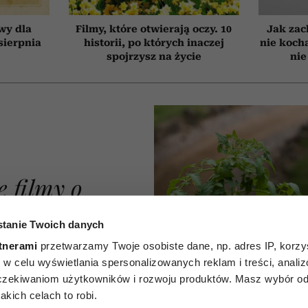
wy dla
Filmy, które otwierają oczy. 10
Jak zac
 sierpnia
historii, po których inaczej
nie koch
spojrzysz na życie
nie
e filmy o
ycia od
tanie Twoich danych
Każdy z
tnerami
przetwarzamy Twoje osobiste dane, np. adres IP, korzys
ie, w celu wyświetlania spersonalizowanych reklam i treści, anali
dzieję i
zekiwaniom użytkowników i rozwoju produktów. Masz wybór odn
kich celach to robi.