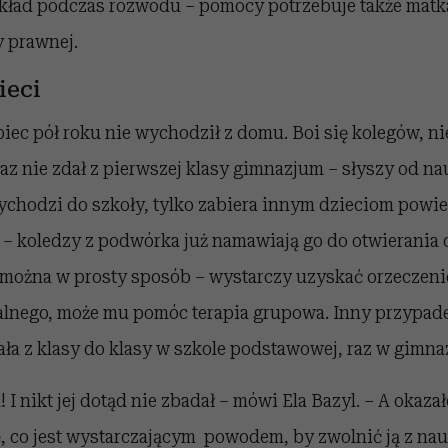
ład podczas rozwodu – pomocy potrzebuje także matka, 
y prawnej.
ieci
iec pół roku nie wychodził z domu. Boi się kolegów, nie
az nie zdał z pierwszej klasy gimnazjum – słyszy od na
ychodzi do szkoły, tylko zabiera innym dzieciom powiet
 – koledzy z podwórka już namawiają go do otwierania 
 można w prosty sposób – wystarczy uzyskać orzeczenie
jalnego, może mu pomóc terapia grupowa. Inny przypade
ała z klasy do klasy w szkole podstawowej, raz w gimna
u! I nikt jej dotąd nie zbadał – mówi Ela Bazyl. – A okazał
, co jest wystarczającym powodem, by zwolnić ją z nau