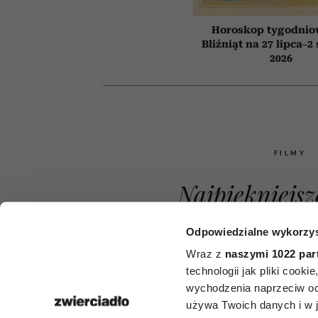
Horoskop tygodnio
Bliźniąt na 27 lipca–2
2026
FILMY
Najpiękniejsz
zaczynaniu ż
Odpowiedzialne wykorzys
nowa po 50. 
Wraz z
naszymi 1022 par
technologii jak pliki cook
nich daje na
wychodzenia naprzeciw oc
używa Twoich danych i w ja