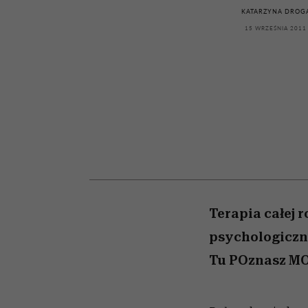
kawę z Kasią Miller”, s.
girls”
KATARZYNA DROG
odc. 7]
15 WRZEŚNIA 2011
Terapia całej 
psychologiczn
Tu POznasz MO