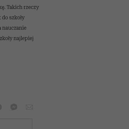
kę. Takich rzeczy
t do szkoły
na nauczanie
koły najlepiej