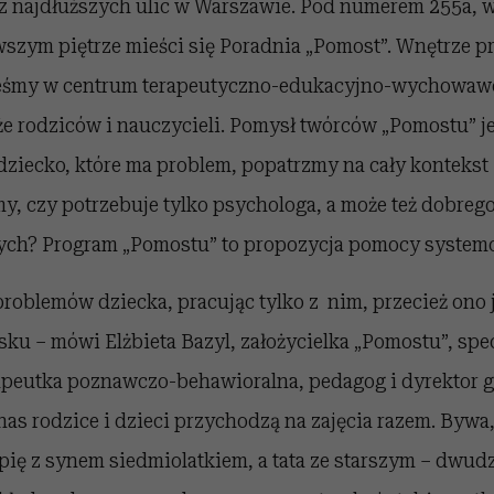
 z najdłuższych ulic w Warszawie. Pod numerem 255a,
zym piętrze mieści się Poradnia „Pomost”. Wnętrze pr
teśmy w centrum terapeutyczno-edukacyjno-wychowawc
kże rodziców i nauczycieli. Pomysł twórców „Pomostu” je
dziecko, które ma problem, popatrzmy na cały kontekst 
y, czy potrzebuje tylko psychologa, a może też dobreg
ch? Program „Pomostu” to propozycja pomocy system
 problemów dziecka, pracując tylko z nim, przecież ono
u – mówi Elżbieta Bazyl, założycielka „Pomostu”, spec
apeutka poznawczo-behawioralna, pedagog i dyrektor 
as rodzice i dzieci przychodzą na zajęcia razem. Bywa
pię z synem siedmiolatkiem, a tata ze starszym – dwudz