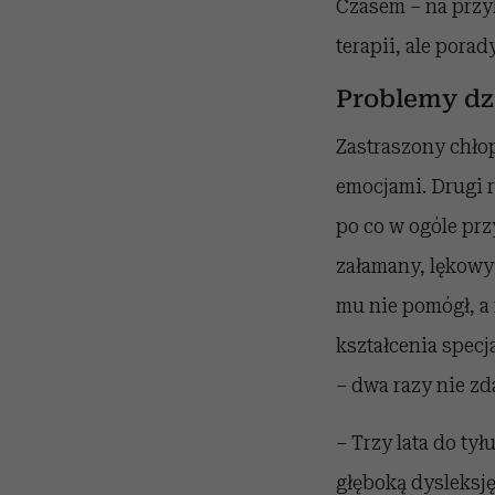
Czasem – na przyk
terapii, ale porad
Problemy dz
Zastraszony chłop
emocjami. Drugi r
po co w ogóle prz
załamany, lękowy
mu nie pomógł, a
kształcenia spec
– dwa razy nie zd
– Trzy lata do tył
głęboką dysleksję