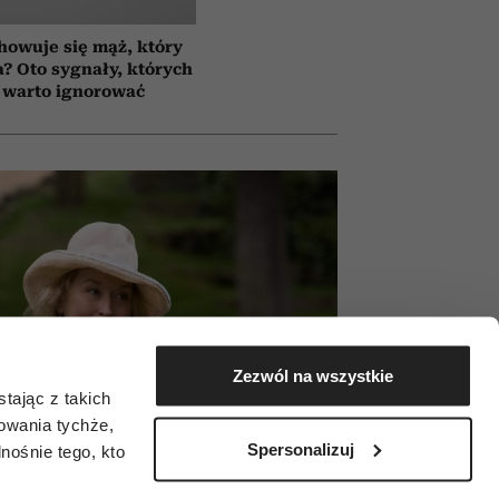
howuje się mąż, który
a? Oto sygnały, których
 warto ignorować
Zezwól na wszystkie
tając z takich
zowania tychże,
Spersonalizuj
ośnie tego, kto