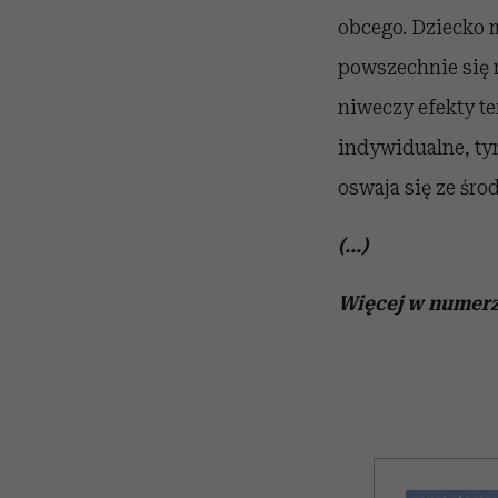
obcego. Dziecko m
powszechnie się n
niweczy efekty te
indywidualne, tym
oswaja się ze śr
(...)
Więcej w numerz