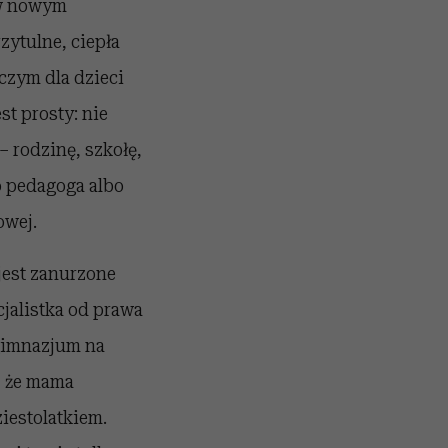
 w nowym
zytulne, ciepła
zym dla dzieci
st prosty: nie
– rodzinę, szkołę,
o pedagoga albo
owej.
 jest zanurzone
jalistka od prawa
gimnazjum na
, że mama
iestolatkiem.