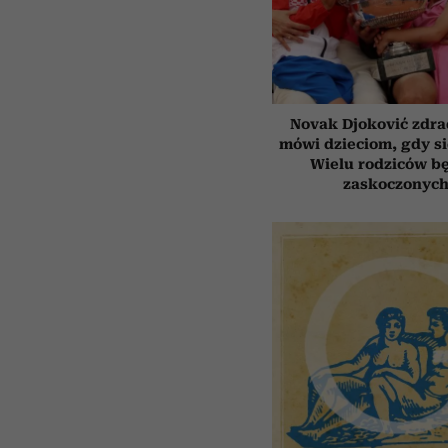
Novak Djoković zdrad
mówi dzieciom, gdy s
Wielu rodziców b
zaskoczonyc