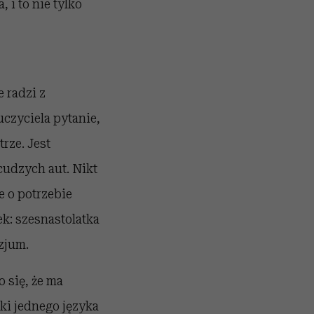
i to nie tylko
 radzi z
uczyciela pytanie,
rze. Jest
cudzych aut. Nikt
 o potrzebie
k: szesnastolatka
zjum.
o się, że ma
ki jednego języka