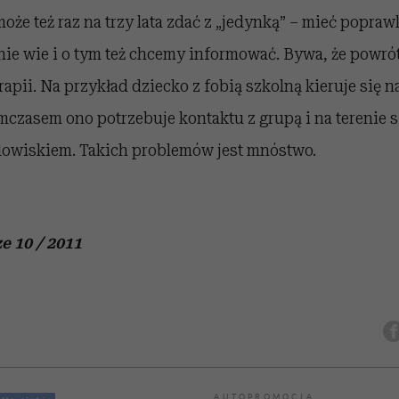
oże też raz na trzy lata zdać z „jedynką” – mieć popraw
ie wie i o tym też chcemy informować. Bywa, że powró
rapii. Na przykład dziecko z fobią szkolną kieruje się 
czasem ono potrzebuje kontaktu z grupą i na terenie sz
odowiskiem. Takich problemów jest mnóstwo.
e 10 / 2011
AUTOPROMOCJA