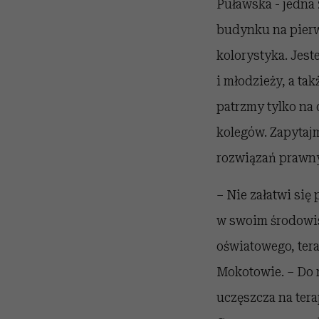
Puławska - jedna
budynku na pierws
kolorystyka. Jes
i młodzieży, a ta
patrzmy tylko na 
kolegów. Zapytajm
rozwiązań prawny
– Nie załatwi się
w swoim środowisk
oświatowego, ter
Mokotowie. – Do n
uczęszcza na tera