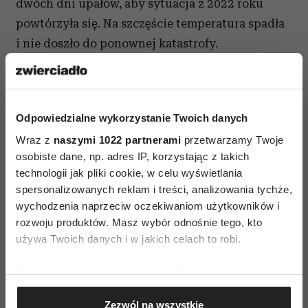
dwóch dni upałów, aby sytuacja z 2022 roku
powtórzyła się. Na szczęście temperatura spadła
i nie doszło do ponownej katastrofy.
Ale balansujemy na linie.
Niewiele trzeba, żeby znowu doszło do
Odpowiedzialne wykorzystanie Twoich danych
katastrofy. Dlatego bijemy na alarm, dlatego
Wraz z
naszymi 1022 partnerami
przetwarzamy Twoje
zaczęliśmy działać sami i jako obywatele chcemy
osobiste dane, np. adres IP, korzystając z takich
zabrać głos, chcemy chronić rzekę.
technologii jak pliki cookie, w celu wyświetlania
spersonalizowanych reklam i treści, analizowania tychże,
A jak z innymi rzekami? Przecież nie tylko
wychodzenia naprzeciw oczekiwaniom użytkowników i
Odra jest narażona na niekontrolowane zrzuty
rozwoju produktów. Masz wybór odnośnie tego, kto
z kopalni czy oczyszczalni ścieków.
używa Twoich danych i w jakich celach to robi.
Oczywiście. Ekolodzy, a także inni eksperci,
Jeśli wyrazisz na to zgodę, chcielibyśmy również:
wskazują, że w porównaniu z dyrektywami
Gromadzić dane dotyczące Twojej lokalizacji
Zezwól na wszystkie
unijnymi jesteśmy w znacznej mierze w tyle.
geograficznej z dokładnością nawet do kilku metrów