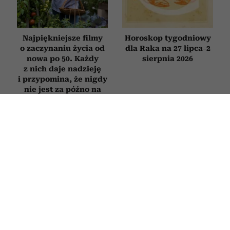
Najpiękniejsze filmy
Horoskop tygodniowy
o zaczynaniu życia od
dla Raka na 27 lipca–2
nowa po 50. Każdy
sierpnia 2026
z nich daje nadzieję
i przypomina, że nigdy
nie jest za późno na
zmianę
Książki, które trzeba
Nie zmieniasz zdjęcia