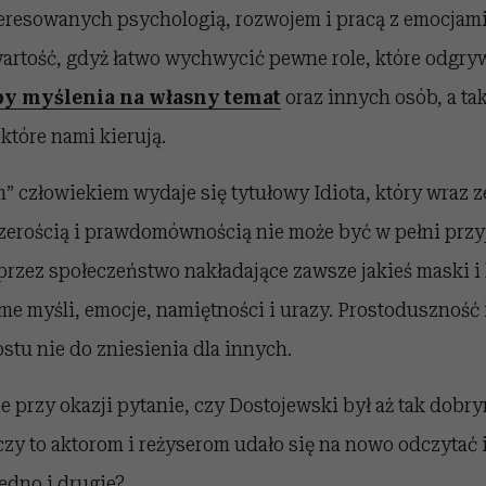
eresowanych psychologią, rozwojem i pracą z emocjami
artość, gdyż łatwo wychwycić pewne role, które odgry
by myślenia na własny temat
oraz innych osób, a ta
które nami kierują.
 człowiekiem wydaje się tytułowy Idiota, który wraz z
zerością i prawdomównością nie może być w pełni przy
przez społeczeństwo nakładające zawsze jakieś maski i
 myśli, emocje, namiętności i urazy. Prostoduszność 
ostu nie do zniesienia dla innych.
e przy okazji pytanie, czy Dostojewski był aż tak dob
zy to aktorom i reżyserom udało się na nowo odczytać 
jedno i drugie?