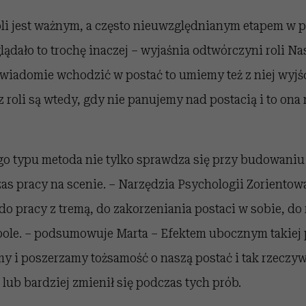
li jest ważnym, a często nieuwzględnianym etapem w pr
ądało to trochę inaczej – wyjaśnia odtwórczyni roli Nast
świadomie wchodzić w postać to umiemy też z niej wyjś
roli są wtedy, gdy nie panujemy nad postacią i to ona 
ego typu metoda nie tylko sprawdza się przy budowaniu
as pracy na scenie. – Narzędzia Psychologii Zorientow
do pracy z tremą, do zakorzeniania postaci w sobie, d
ole. – podsumowuje Marta – Efektem ubocznym takiej pr
y i poszerzamy tożsamość o naszą postać i tak rzeczywiś
 lub bardziej zmienił się podczas tych prób.