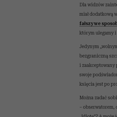
Dla widzów zaint
miał dodatkową w
fałszywe sposo
którym ulegamy i 
Jedynym „wolnym”
bezgraniczną szc
i zaakceptowany 
swoje podświadome
księcia jest po pr
Można zadać sobi
– obserwatorem, c
„Idiotę”? A może 