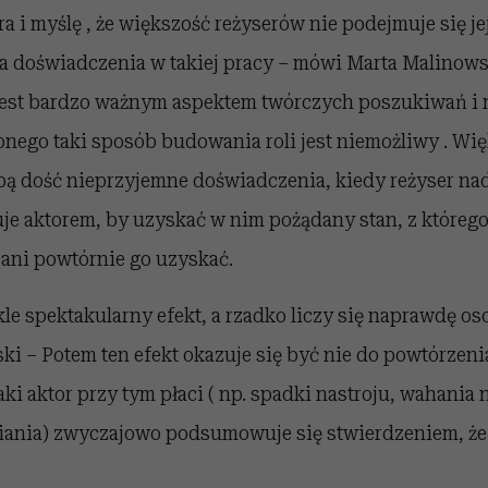
a i myślę , że większość reżyserów nie podejmuje się je
 ma doświadczenia w takiej pracy – mówi Marta Malinows
est bardzo ważnym aspektem twórczych poszukiwań i m
ego taki sposób budowania roli jest niemożliwy . Wię
bą dość nieprzyjemne doświadczenia, kiedy reżyser na
je aktorem, by uzyskać w nim pożądany stan, z którego 
 ani powtórnie go uzyskać.
ykle spektakularny efekt, a rzadko liczy się naprawdę os
 – Potem ten efekt okazuje się być nie do powtórzenia 
aki aktor przy tym płaci ( np. spadki nastroju, wahania 
niania) zwyczajowo podsumowuje się stwierdzeniem, ż