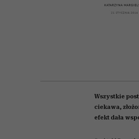
kawę z Kasią Miller”, s.
tysiące widzów
pamięć
KATARZYNA MARGIEL
odc. 7]
21 STYCZNIA 2014
Wszystkie post
ciekawa, złożo
efekt dała ws