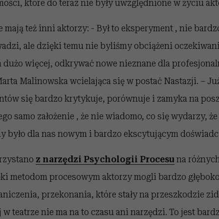
mości, które do teraz nie były uwzględnione w życiu akt
mają też inni aktorzy: - Był to eksperyment , nie bard
adzi, ale dzięki temu nie byliśmy obciążeni oczekiwan
a dużo więcej, odkrywać nowe nieznane dla profesjonal
Marta Malinowska wcielająca się w postać Nastazji. – Ju
entów się bardzo krytykuje, porównuje i zamyka na po
ego samo założenie , że nie wiadomo, co się wydarzy, że
 było dla nas nowym i bardzo ekscytującym doświadc
orzystano
z narzędzi Psychologii Procesu
na różnych
ki metodom procesowym aktorzy mogli bardzo głęboko 
niczenia, przekonania, które stały na przeszkodzie zi
j w teatrze nie ma na to czasu ani narzędzi. To jest bar