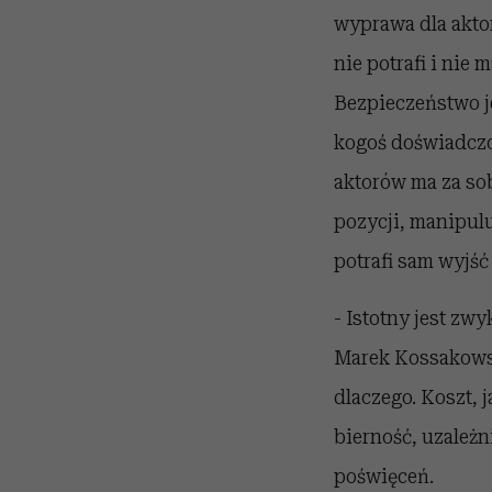
wyprawa dla aktor
nie potrafi i nie
Bezpieczeństwo j
kogoś doświadczon
aktorów ma za so
pozycji, manipulu
potrafi sam wyjść
- Istotny jest zw
Marek Kossakowski
dlaczego. Koszt, j
bierność, uzależ
poświęceń.