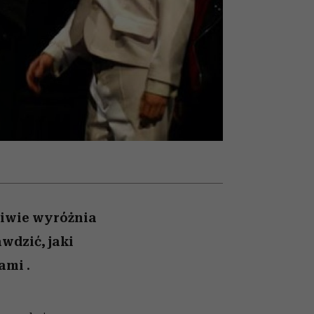
trafiła do grona
najpopularniejszych seriali
Netflixa
liwie wyróżnia
wdzić, jaki
ami .