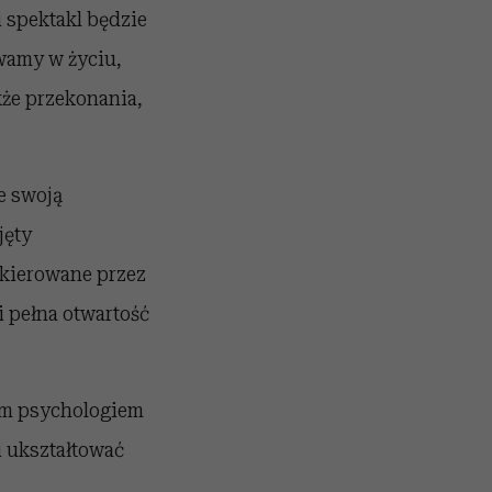
 spektakl będzie
wamy w życiu,
kże przekonania,
e swoją
jęty
 kierowane przez
i pełna otwartość
rym psychologiem
i ukształtować