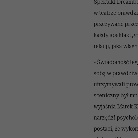
Spektakl Dreambod
w teatrze prawdzi
przeżywane przez 
każdy spektakl g
relacji, jaka wła
- Świadomość tego
sobą w prawdziwe 
utrzymywali prow
sceniczny był mni
wyjaśnia Marek K
narzędzi psycholo
postaci, że wykor