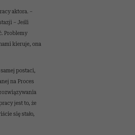
acy aktora. –
azji – Jeśli
ć. Problemy
nami kieruje, ona
 samej postaci,
anej na Proces
o rozwiązywania
acy jest to, że
cie się stało,