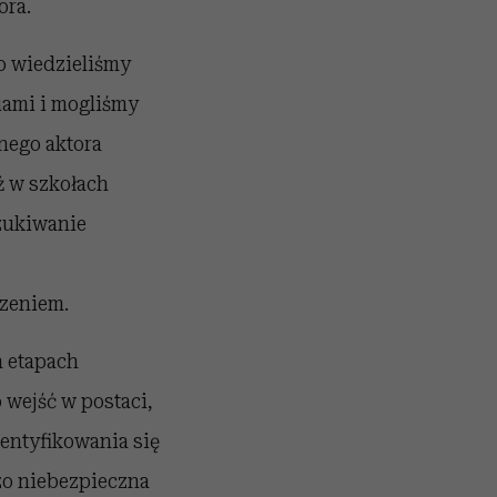
ora.
zo wiedzieliśmy
iami i mogliśmy
nego aktora
ż w szkołach
szukiwanie
zeniem.
 etapach
wejść w postaci,
dentyfikowania się
dzo niebezpieczna