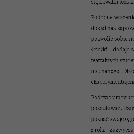
się kawałki tożsa
Podobne wrażenie 
dokąd nas zaprow
pozwolić sobie n
ścieżki – dodaje 
teatralnych stud
nieznanego . Dlat
eksperymentujemy
Podczas pracy k
poszukiwań. Dzię
poznać swoje ogra
z rolą. - Zazwycza