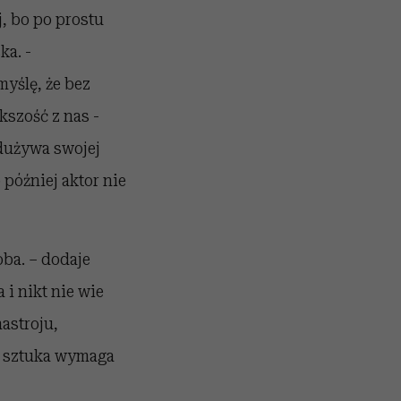
j, bo po prostu
ka. -
yślę, że bez
kszość z nas -
dużywa swojej
później aktor nie
oba. – dodaje
i nikt nie wie
nastroju,
e sztuka wymaga