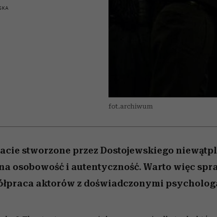
 5,
najtrudniejszą próbę
Raport Lyst ujawnił
Miller s. 5, odc. 6]
skuteczne
granicę
rozczarowują
SKA
najbardziej pożądane
ubrania i marki sezonu
fot.archiwum
acie stworzone przez Dostojewskiego niewątp
na osobowość i autentyczność. Warto więc spra
półpraca aktorów z doświadczonymi psycholog