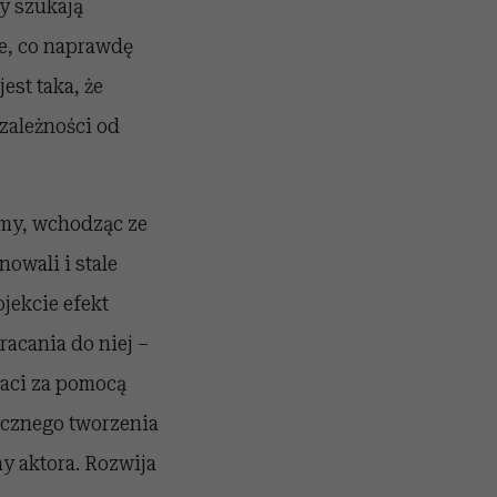
y szukają
ne, co naprawdę
est taka, że
zależności od
śmy, wchodząc ze
owali i stale
ojekcie efekt
racania do niej –
taci za pomocą
sycznego tworzenia
y aktora. Rozwija