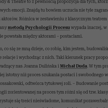
y & Theatre to z pewnością propozycja dla tych, którz
wych emocji. Znajdą tu bowiem uczucia nie tyle zagra
aktorów. Różnica w zestawieniu z klasycznym teatrem j
rany
metodą Psychologii Procesu
wypada inaczej, w 
śnie powstała między aktorami – postaciami.
, co się ze mną dzieje, co robię, kim jestem, budowali
relacje i wychodząc z nich. Taki kierunek pracy propon
adzący nas Joanna Dulińska i
Michał Duda
. W tym pr
ej istotny niż proces szukania postaci i swobodnego w
ossakowski, odtwórca tytułowej roli. – Budowanie pos
gii zorientowanej na proces tym różni się od tzw. kla
zystuje się treści nieświadome, komunikat pozawerbaln