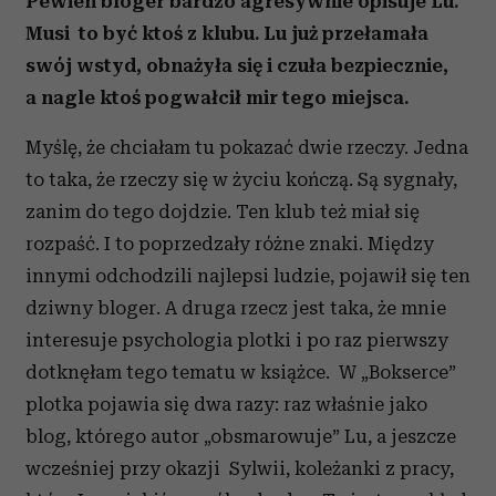
Pewien bloger bardzo agresywnie opisuje Lu.
Musi to być ktoś z klubu. Lu już przełamała
swój wstyd, obnażyła się i czuła bezpiecznie,
a nagle ktoś pogwałcił mir tego miejsca.
Myślę, że chciałam tu pokazać dwie rzeczy. Jedna
to taka, że rzeczy się w życiu kończą. Są sygnały,
zanim do tego dojdzie. Ten klub też miał się
rozpaść. I to poprzedzały różne znaki. Między
innymi odchodzili najlepsi ludzie, pojawił się ten
dziwny bloger. A druga rzecz jest taka, że mnie
interesuje psychologia plotki i po raz pierwszy
dotknęłam tego tematu w książce. W „Bokserce”
plotka pojawia się dwa razy: raz właśnie jako
blog, którego autor „obsmarowuje” Lu, a jeszcze
wcześniej przy okazji Sylwii, koleżanki z pracy,