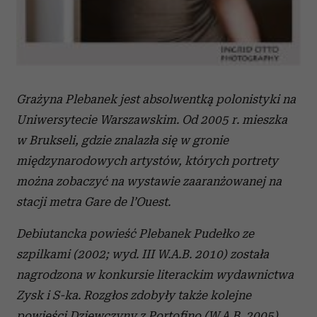
Grażyna Plebanek jest absolwentką polonistyki na
Uniwersytecie Warszawskim. Od 2005 r. mieszka
w Brukseli, gdzie znalazła się w gronie
międzynarodowych artystów, których portrety
można zobaczyć na wystawie zaaranżowanej na
stacji metra Gare de l’Ouest.
Debiutancka powieść Plebanek Pudełko ze
szpilkami (2002; wyd. III W.A.B. 2010) została
nagrodzona w konkursie literackim wydawnictwa
Zysk i S-ka. Rozgłos zdobyły także kolejne
powieści Dziewczyny z Portofino (W.A.B. 2005)