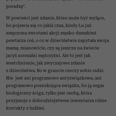
poradzę”.
Partnerzy mogą połączyć te informacje z innymi danymi
otrzymanymi od Ciebie lub uzyskanymi podczas
W powieści jest zdanie, które może być mylące,
korzystania z ich usług.
bo pojawia się co jakiś czas, kiedy Lu już
zmęczona zwrotami akcji męsko-damskimi
powtarza coś, o co w dzieciństwie zapytała swoja
mamę, mianowicie, czy są jeszcze na świecie
jacyś normalni mężczyźni. Ale to jest jak
westchnienie, jak zwyczajowe zdanie
z dzieciństwa. Bo w gruncie rzeczy sobie radzi.
Nie jest ani programowo antyzwiązkowa, ani
programowo poszukująca związku, bo ją zegar
biologiczny ściga, tylko jest osobą, która
przyjmuje z dobrodziejstwem inwentarza różne
kontakty z ludźmi.