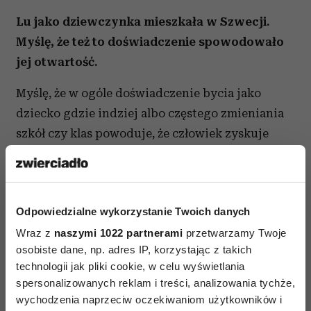
Lu jako dziewczynka mieszkała w Szwecji.
Myślę, że też to doświadczenie spowodowało
jej otwartość.
Myślę, że w ogóle doświadczenie bycia jako
dziecko gdzie indziej albo częstego zmieniania
szkół czy klas powoduje, że człowiek zyskuje
umiejętność zamykania pewnych znajomości
i otwierania nowych. Oczywiście zależy to też od
charakteru, ale zasadniczo dzieciom, które często
Odpowiedzialne wykorzystanie Twoich danych
zmieniają środowisko, łatwiej przychodzi
Wraz z
naszymi 1022 partnerami
przetwarzamy Twoje
nawiązywanie kontaktów. Myślę, że Lu coś
osobiste dane, np. adres IP, korzystając z takich
takiego się zdarzyło, bo musiała się zaadaptować
technologii jak pliki cookie, w celu wyświetlania
w Szwecji ze wszystkim: z językiem, z kulturą,
spersonalizowanych reklam i treści, analizowania tychże,
z programem szkolnym i z kolegami.
wychodzenia naprzeciw oczekiwaniom użytkowników i