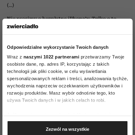
(...)
Nie prosimy o bezpłatne iPhone'y. Tylko o to,
żebyście przestali dostarczać naszą muzykę bez
zapłaty.
Odpowiedzialne wykorzystanie Twoich danych
Taylor”
Wraz z
naszymi 1022 partnerami
przetwarzamy Twoje
osobiste dane, np. adres IP, korzystając z takich
technologii jak pliki cookie, w celu wyświetlania
spersonalizowanych reklam i treści, analizowania tychże,
wychodzenia naprzeciw oczekiwaniom użytkowników i
rozwoju produktów. Masz wybór odnośnie tego, kto
używa Twoich danych i w jakich celach to robi.
AUTOPROMOCJA
Jeśli wyrazisz na to zgodę, chcielibyśmy również:
Gromadzić dane dotyczące Twojej lokalizacji
Zezwól na wszystkie
geograficznej z dokładnością nawet do kilku metrów