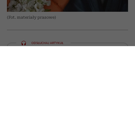
(Fot. materiały prasowe)
ODSŁUCHAJ ARTYKUŁ
00:00
10:55
Jeszcze niedawno przyciągały tłumy do
kin, a już dziś można obejrzeć je bez
wychodzenia z domu. Najgłośniejsze
premiery ostatnich miesięcy w