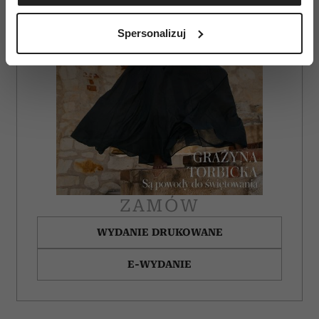
Identyfikować Twoje urządzenie, aktywnie
analizując charakteryzującego je zbiory danych
Spersonalizuj
(fingerprinting, czyli wirtualny odcisk palca)
Dowiedz się więcej odnośnie tego, jak Twoje osobiste
dane są przetwarzane oraz ustaw własne preferencje w
sekcji szczegółów
. W Deklaracji plików cookie możesz
zmienić lub wycofać swoją zgodę w dowolnej chwili.
Wykorzystujemy pliki cookie do spersonalizowania treści
i reklam, aby oferować funkcje społecznościowe i
analizować ruch w naszej witrynie. Informacje o tym, jak
korzystasz z naszej witryny, udostępniamy partnerom
ZAMÓW
społecznościowym, reklamowym i analitycznym.
Partnerzy mogą połączyć te informacje z innymi danymi
WYDANIE DRUKOWANE
otrzymanymi od Ciebie lub uzyskanymi podczas
E-WYDANIE
korzystania z ich usług.