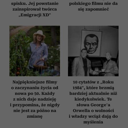
spisku. Jej powstanie
polskiego filmu nie da
zainspirował twórca
się zapomnieć
„Emigracji XD”
Najpiękniejsze filmy
10 cytatów z „Roku
o zaczynaniu życia od
1984”, które brzmią
nowa po 50. Każdy
bardziej aktualnie niż
z nich daje nadzieję
kiedykolwiek. Te
i przypomina, że nigdy
słowa George’a
nie jest za późno na
Orwella o wolności
zmianę
i władzy wciąż dają do
myślenia