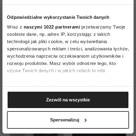
ZAMÓW
Odpowiedzialne wykorzystanie Twoich danych
WYDANIE DRUKOWANE
Wraz z
naszymi 1022 partnerami
przetwarzamy Twoje
osobiste dane, np. adres IP, korzystając z takich
E-WYDANIE
technologii jak pliki cookie, w celu wyświetlania
spersonalizowanych reklam i treści, analizowania tychże,
wychodzenia naprzeciw oczekiwaniom użytkowników i
rozwoju produktów. Masz wybór odnośnie tego, kto
używa Twoich danych i w jakich celach to robi.
Jeśli wyrazisz na to zgodę, chcielibyśmy również:
Gromadzić dane dotyczące Twojej lokalizacji
Zezwól na wszystkie
geograficznej z dokładnością nawet do kilku metrów
Identyfikować Twoje urządzenie, aktywnie
analizując charakteryzującego je zbiory danych
Spersonalizuj
(fingerprinting, czyli wirtualny odcisk palca)
Dowiedz się więcej odnośnie tego, jak Twoje osobiste