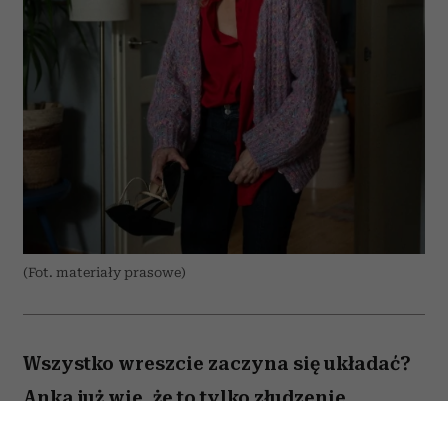
(Fot. materiały prasowe)
Wszystko wreszcie zaczyna się układać?
Anka już wie, że to tylko złudzenie.
Totalnie nieperfekcyjna pani domu