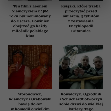
dane są przetwarzane oraz ustaw własne preferencje w
Ten film z Leonem
Książki, które trzeba
sekcji szczegółów
. W Deklaracji plików cookie możesz
Niemczykiem z 1961
przeczytać przed
zmienić lub wycofać swoją zgodę w dowolnej chwili.
roku był nominowany
śmiercią. 5 tytułów
do Oscara. Powinien
z zestawienia
Wykorzystujemy pliki cookie do spersonalizowania treści
obejrzeć go każdy
Encyklopedii
miłośnik polskiego
Britannica
i reklam, aby oferować funkcje społecznościowe i
kina
analizować ruch w naszej witrynie. Informacje o tym, jak
korzystasz z naszej witryny, udostępniamy partnerom
społecznościowym, reklamowym i analitycznym.
Partnerzy mogą połączyć te informacje z innymi danymi
otrzymanymi od Ciebie lub uzyskanymi podczas
korzystania z ich usług.
Woronowicz,
Kowalczyk, Ogrodnik
Adamczyk i Grabowski
i Schuchardt otworzyli
bawią do łez
sobie drzwi do wielkiej
w komedii o wielkim
kariery. Tego