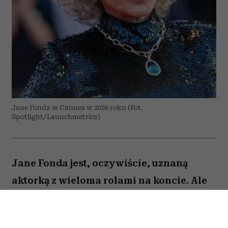
Jane Fonda w Cannes w 2026 roku (Fot.
Spotlight/Launchmetrics)
Jane Fonda jest, oczywiście, uznaną
aktorką z wieloma rolami na koncie. Ale
to też osoba, która – jak być może
pamiętają ci, którzy dbali o swoją