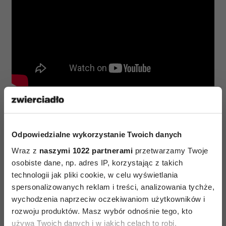
Oscary za role drugoplanowe trafiły do Alicii
Vikander za „Dziewczynę z portetu” oraz
Odpowiedzialne wykorzystanie Twoich danych
do Marka Rylance'a za „
Most szpiegów
”.
Wraz z
naszymi 1022 partnerami
przetwarzamy Twoje
osobiste dane, np. adres IP, korzystając z takich
technologii jak pliki cookie, w celu wyświetlania
spersonalizowanych reklam i treści, analizowania tychże,
wychodzenia naprzeciw oczekiwaniom użytkowników i
rozwoju produktów. Masz wybór odnośnie tego, kto
NAJLEPSZE FILMY
używa Twoich danych i w jakich celach to robi.