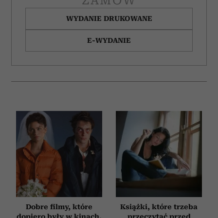
ZAMÓW
otrzymanymi od Ciebie lub uzyskanymi podczas
korzystania z ich usług.
WYDANIE DRUKOWANE
E-WYDANIE
Dobre filmy, które
Książki, które trzeba
dopiero były w kinach,
przeczytać przed