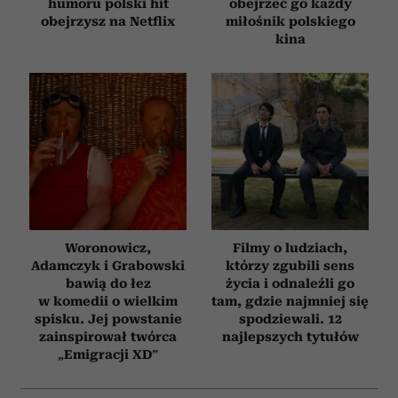
humoru polski hit
obejrzeć go każdy
obejrzysz na Netflix
miłośnik polskiego
kina
Woronowicz,
Filmy o ludziach,
Adamczyk i Grabowski
którzy zgubili sens
bawią do łez
życia i odnaleźli go
w komedii o wielkim
tam, gdzie najmniej się
spisku. Jej powstanie
spodziewali. 12
zainspirował twórca
najlepszych tytułów
„Emigracji XD”