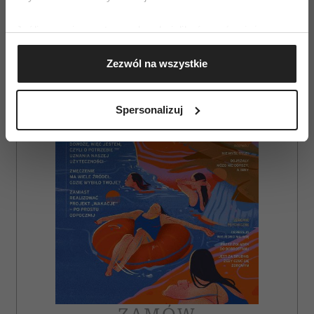
Jeśli wyrazisz na to zgodę, chcielibyśmy również:
AUTOPROMOCJA
Gromadzić dane dotyczące Twojej lokalizacji
Zezwól na wszystkie
geograficznej z dokładnością nawet do kilku metrów
Identyfikować Twoje urządzenie, aktywnie
analizując charakteryzującego je zbiory danych
Spersonalizuj
(fingerprinting, czyli wirtualny odcisk palca)
Dowiedz się więcej odnośnie tego, jak Twoje osobiste
dane są przetwarzane oraz ustaw własne preferencje w
sekcji szczegółów
. W Deklaracji plików cookie możesz
zmienić lub wycofać swoją zgodę w dowolnej chwili.
Wykorzystujemy pliki cookie do spersonalizowania treści
i reklam, aby oferować funkcje społecznościowe i
analizować ruch w naszej witrynie. Informacje o tym, jak
korzystasz z naszej witryny, udostępniamy partnerom
społecznościowym, reklamowym i analitycznym.
Partnerzy mogą połączyć te informacje z innymi danymi