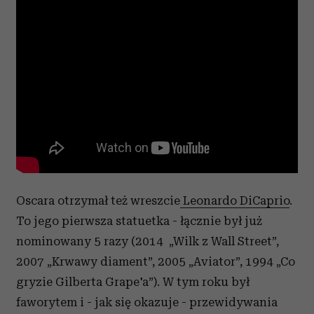
Oscara otrzymał też wreszcie
Leonardo DiCaprio
.
To jego pierwsza statuetka - łącznie był już
nominowany 5 razy (2014 „Wilk z Wall Street”,
2007 „Krwawy diament”, 2005 „Aviator”, 1994 „Co
gryzie Gilberta Grape'a”). W tym roku był
faworytem i - jak się okazuje - przewidywania