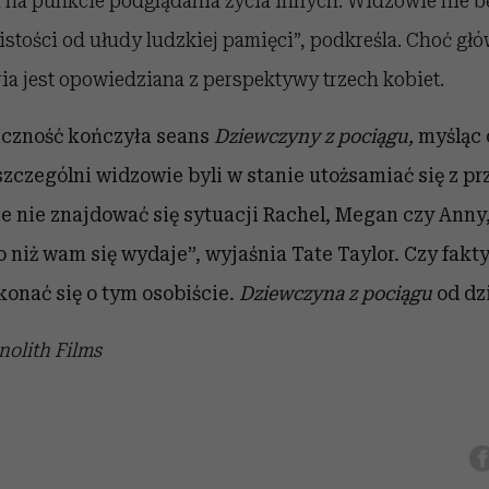
i na punkcie podglądania życia innych. Widzowie nie b
stości od ułudy ludzkiej pamięci”, podkreśla. Choć gł
oria jest opowiedziana z perspektywy trzech kobiet.
iczność kończyła seans
Dziewczyny z pociągu
,
myśląc 
szczególni widzowie byli w stanie utożsamiać się z p
ie nie znajdować się sytuacji Rachel, Megan czy Anny,
 niż wam się wydaje”, wyjaśnia Tate Taylor. Czy fakty
onać się o tym osobiście.
Dziewczyna z pociągu
od dz
nolith Films