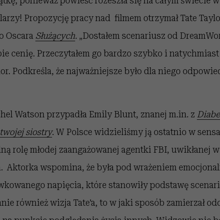
ątkę, ponieważ powieść rozeszła się na całym świecie w
rzy! Propozycję pracy nad filmem otrzymał Tate Taylor
o Oscara
Służących
. „Dostałem scenariusz od DreamWor
ie cenię. Przeczytałem go bardzo szybko i natychmiast
or. Podkreśla, że najważniejsze było dla niego odpowie
hel Watson przypadła Emily Blunt, znanej m.in. z
Diabeł
 twojej siostry
. W Polsce widzieliśmy ją ostatnio w sen
dną rolę młodej zaangażowanej agentki FBI, uwikłanej w
h. Aktorka wspomina, że była pod wrażeniem emocjonal
wkowanego napięcia, które stanowiły podstawę scenar
ie również wizja Tate'a, to w jaki sposób zamierzał od