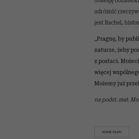
obsesję bohaterk
odróżnić rzeczywi
jest Rachel, hist
„Pragnę, by publ
naturze, żeby po
z postaci. Możec
więcej wspólnego
Możemy już przek
na podst. mat. Mo
NOWE FILMY