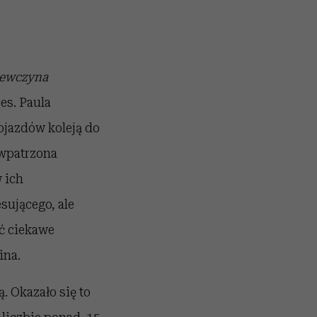
iewczyna
es. Paula
jazdów koleją do
 wpatrzona
w ich
sującego, ale
ać ciekawe
ina.
. Okazało się to