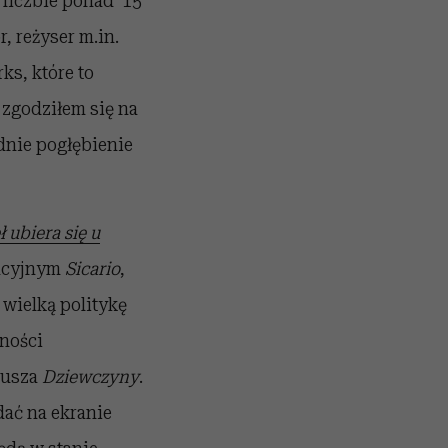
 liczbie ponad 15
, reżyser m.in.
ks, które to
 zgodziłem się na
dnie pogłębienie
 ubiera się u
sacyjnym
Sicario
,
 wielką politykę
ności
iusza
Dziewczyny
.
dać na ekranie