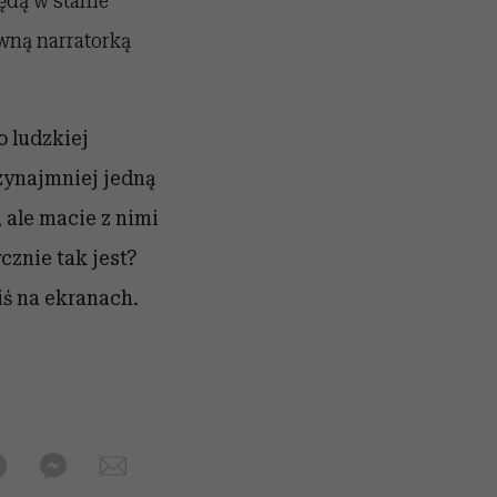
ędą w stanie
ówną narratorką
o ludzkiej
rzynajmniej jedną
 ale macie z nimi
cznie tak jest?
iś na ekranach.