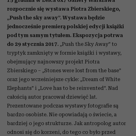
15 grudnia w Leica 6x7 Gallery Warszawa
rozpocznie się wystawa Piotra Zbierskiego,
„Push the sky away”. Wystawa będzie
jednocześnie premierą polskiej edycji książki
pod tym samym tytułem. Ekspozycja potrwa
do 29 stycznia 2017.
„
Push the Sky Away”
to
tryptyk zamknięty w formie książki i wystawy,
obejmujący najnowszy projekt Piotra
Zbierskiego
– „Stones were lost from the base”
oraz jego wcześniejsze cykle: „
Dream of White
Elephants”
i „
Love has to be reinvented”
. Nad
całością autor pracował dziewięć lat.
P
rezentowane podczas wystawy fotografie są
bardzo osobiste. Nie opowiadają o świecie, a
bardziej o jego strukturze. Jak antropolog autor
odnosi się do korzeni, do tego co było przed