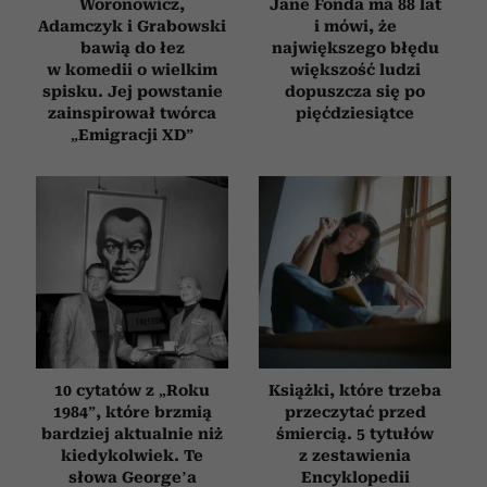
Woronowicz,
Jane Fonda ma 88 lat
Adamczyk i Grabowski
i mówi, że
bawią do łez
największego błędu
w komedii o wielkim
większość ludzi
spisku. Jej powstanie
dopuszcza się po
zainspirował twórca
pięćdziesiątce
„Emigracji XD”
10 cytatów z „Roku
Książki, które trzeba
1984”, które brzmią
przeczytać przed
bardziej aktualnie niż
śmiercią. 5 tytułów
kiedykolwiek. Te
z zestawienia
słowa George’a
Encyklopedii