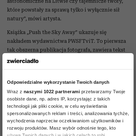
astronomiczne na Litwie czy tajemnicze twory,
które powstały za sprawą tylko i wyłącznie sił
natury”, mówi artysta.
Książka „
Push the Sky Away” ukazuje się
nakładem
wydawnictwa PWSFTviT. To pierwsza
tak obszerna publikacja fotografa, zawiera tekst
prof. Eleonory Jedlińskiej oraz wiersz Patti Smith
powstały specjalnie do tej pracy.
wystawa będzie czynna
Odpowiedzialne wykorzystanie Twoich danych
w godzinach:
poniedziałek–sobota 10–20,
Wraz z
naszymi 1022 partnerami
przetwarzamy Twoje
niedziela 12–18, wstęp bezpłatny,
Leica 6x7
osobiste dane, np. adres IP, korzystając z takich
technologii jak pliki cookie, w celu wyświetlania
Gallery Warszawa, Mysia 3, Warszawa
spersonalizowanych reklam i treści, analizowania tychże,
wychodzenia naprzeciw oczekiwaniom użytkowników i
rozwoju produktów. Masz wybór odnośnie tego, kto
używa Twoich danych i w jakich celach to robi.