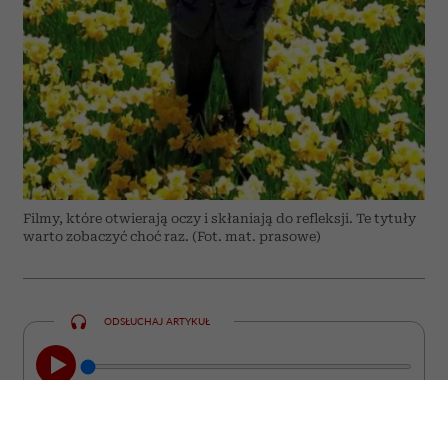
Filmy, które otwierają oczy i skłaniają do refleksji. Te tytuły
warto zobaczyć choć raz. (Fot. mat. prasowe)
ODSŁUCHAJ ARTYKUŁ
00:00
08:44