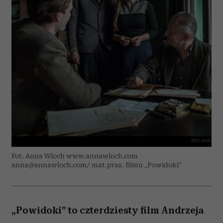
Fot. Anna Wloch www.annawloch.com
anna@annawloch.com/ mat.pras. filmu „Powidoki"
„Powidoki” to czterdziesty film Andrzeja