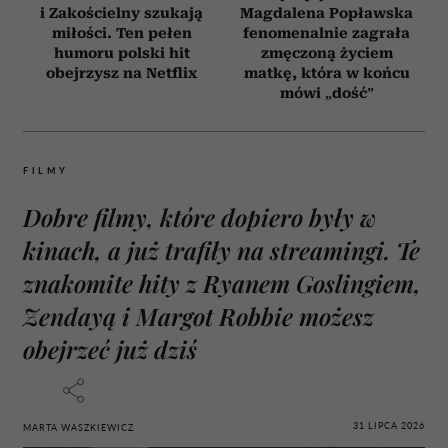
i Zakościelny szukają
Magdalena Popławska
miłości. Ten pełen
fenomenalnie zagrała
humoru polski hit
zmęczoną życiem
obejrzysz na Netflix
matkę, która w końcu
mówi „dość”
FILMY
Dobre filmy, które dopiero były w
kinach, a już trafiły na streamingi. Te
znakomite hity z Ryanem Goslingiem,
Zendayą i Margot Robbie możesz
obejrzeć już dziś
31 LIPCA 2026
MARTA WASZKIEWICZ