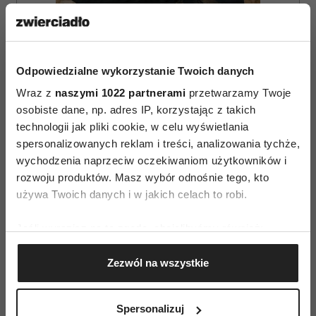
ZAMÓW
Odpowiedzialne wykorzystanie Twoich danych
Wraz z
naszymi 1022 partnerami
przetwarzamy Twoje
WYDANIE DRUKOWANE
osobiste dane, np. adres IP, korzystając z takich
E-WYDANIE
technologii jak pliki cookie, w celu wyświetlania
spersonalizowanych reklam i treści, analizowania tychże,
wychodzenia naprzeciw oczekiwaniom użytkowników i
rozwoju produktów. Masz wybór odnośnie tego, kto
używa Twoich danych i w jakich celach to robi.
Jeśli wyrazisz na to zgodę, chcielibyśmy również:
Gromadzić dane dotyczące Twojej lokalizacji
Zezwól na wszystkie
geograficznej z dokładnością nawet do kilku metrów
Identyfikować Twoje urządzenie, aktywnie
analizując charakteryzującego je zbiory danych
Spersonalizuj
(fingerprinting, czyli wirtualny odcisk palca)