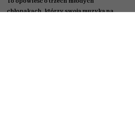
To opowieść o trzech młodych
chłopakach, którzy swoją muzyką na
zawsze zapisali się w historii polskiego
rapu. „Jesteś Bogiem” nie jest jednak
wyłącznie historią sukcesu Paktofoniki –
pokazuje również cenę marzeń, przyjaźni
i życia w cieniu rosnącej popularności.
Spis treści:
Trzy role, które zapadły widzom w
pamięć
Więcej niż film muzyczny
Gdzie obejrzeć film?