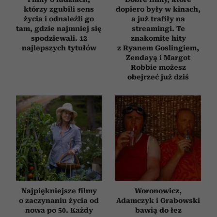
którzy zgubili sens
dopiero były w kinach,
życia i odnaleźli go
a już trafiły na
tam, gdzie najmniej się
streamingi. Te
spodziewali. 12
znakomite hity
najlepszych tytułów
z Ryanem Goslingiem,
Zendayą i Margot
Robbie możesz
obejrzeć już dziś
Najpiękniejsze filmy
Woronowicz,
o zaczynaniu życia od
Adamczyk i Grabowski
nowa po 50. Każdy
bawią do łez