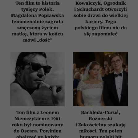
Ten film to historia
Kowalczyk, Ogrodnik
tysięcy Polek.
i Schuchardt otworzyli
Magdalena Popławska
sobie drzwi do wielkiej
fenomenalnie zagrała
kariery. Tego
zmęczoną życiem
polskiego filmu nie da
matkę, która w końcu
się zapomnieć
mówi „dość”
Ten film z Leonem
Bachleda-Curuś,
Niemczykiem z 1961
Roznerski
roku był nominowany
i Zakościelny szukają
do Oscara. Powinien
miłości. Ten pełen
obejrzeć go każdy
humoru polski hit