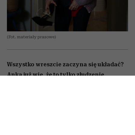
(Fot. materiały prasowe)
Wszystko wreszcie zaczyna się układać?
Anka już wie, że to tylko złudzenie.
Totalnie nieperfekcyjna pani domu
próbuje ogarnąć chaos codzienności,
rodzinne wyzwania i własne marzenia –
problem w tym, że nic nie idzie zgodnie z
planem. Zwiastun nowej komedii z