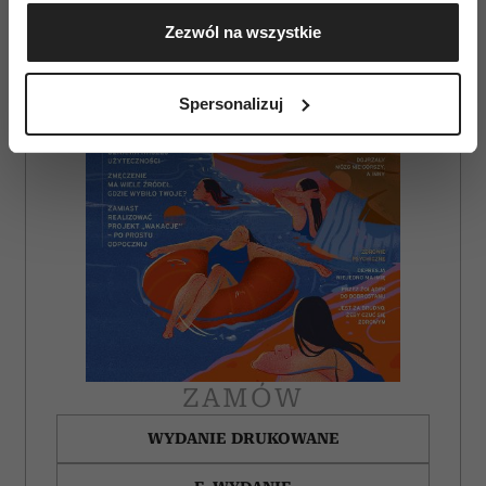
Gromadzić dane dotyczące Twojej lokalizacji
Zezwól na wszystkie
geograficznej z dokładnością nawet do kilku metrów
Identyfikować Twoje urządzenie, aktywnie
analizując charakteryzującego je zbiory danych
Spersonalizuj
(fingerprinting, czyli wirtualny odcisk palca)
Dowiedz się więcej odnośnie tego, jak Twoje osobiste
dane są przetwarzane oraz ustaw własne preferencje w
sekcji szczegółów
. W Deklaracji plików cookie możesz
zmienić lub wycofać swoją zgodę w dowolnej chwili.
Wykorzystujemy pliki cookie do spersonalizowania treści
i reklam, aby oferować funkcje społecznościowe i
analizować ruch w naszej witrynie. Informacje o tym, jak
korzystasz z naszej witryny, udostępniamy partnerom
społecznościowym, reklamowym i analitycznym.
ZAMÓW
Partnerzy mogą połączyć te informacje z innymi danymi
otrzymanymi od Ciebie lub uzyskanymi podczas
WYDANIE DRUKOWANE
korzystania z ich usług.