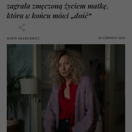
zagrała zmęczoną życiem matkę,
która w końcu mówi „dość”
26 CZERWCA 2026
MARTA WASZKIEWICZ