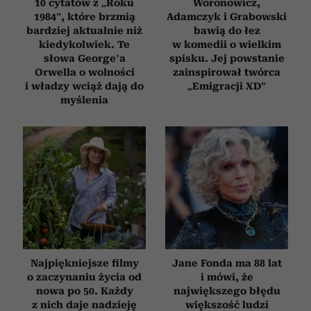
otrzymanymi od Ciebie lub uzyskanymi podczas
10 cytatów z „Roku
Woronowicz,
1984”, które brzmią
Adamczyk i Grabowski
korzystania z ich usług.
bardziej aktualnie niż
bawią do łez
kiedykolwiek. Te
w komedii o wielkim
słowa George’a
spisku. Jej powstanie
Orwella o wolności
zainspirował twórca
i władzy wciąż dają do
„Emigracji XD”
myślenia
Najpiękniejsze filmy
Jane Fonda ma 88 lat
o zaczynaniu życia od
i mówi, że
nowa po 50. Każdy
największego błędu
z nich daje nadzieję
większość ludzi