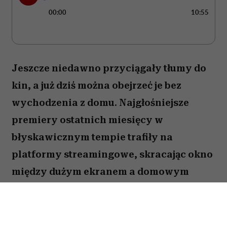
00:00
10:55
Jeszcze niedawno przyciągały tłumy do
kin, a już dziś można obejrzeć je bez
wychodzenia z domu. Najgłośniejsze
premiery ostatnich miesięcy w
błyskawicznym tempie trafiły na
platformy streamingowe, skracając okno
między dużym ekranem a domowym
seansem do zaledwie kilku tygodni.
Sprawdzamy, które filmy warto nadrobić
właśnie teraz i gdzie są dostępne.