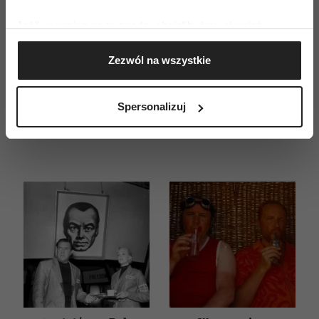
ZAMÓW
Jeśli wyrazisz na to zgodę, chcielibyśmy również:
Gromadzić dane dotyczące Twojej lokalizacji
WYDANIE DRUKOWANE
Zezwól na wszystkie
geograficznej z dokładnością nawet do kilku metrów
E-WYDANIE
Identyfikować Twoje urządzenie, aktywnie
analizując charakteryzującego je zbiory danych
Spersonalizuj
(fingerprinting, czyli wirtualny odcisk palca)
Dowiedz się więcej odnośnie tego, jak Twoje osobiste
dane są przetwarzane oraz ustaw własne preferencje w
sekcji szczegółów
. W Deklaracji plików cookie możesz
zmienić lub wycofać swoją zgodę w dowolnej chwili.
Wykorzystujemy pliki cookie do spersonalizowania treści
i reklam, aby oferować funkcje społecznościowe i
analizować ruch w naszej witrynie. Informacje o tym, jak
korzystasz z naszej witryny, udostępniamy partnerom
społecznościowym, reklamowym i analitycznym.
Partnerzy mogą połączyć te informacje z innymi danymi