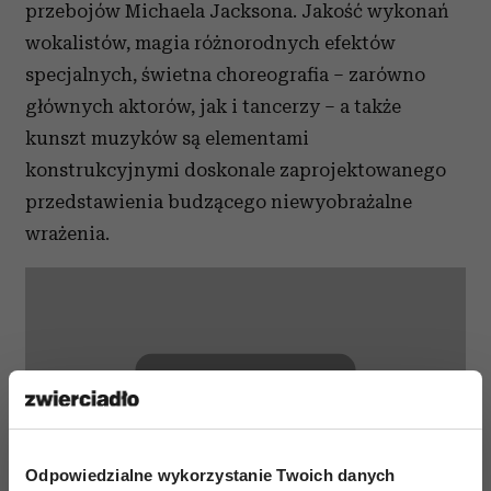
przebojów Michaela Jacksona. Jakość wykonań
wokalistów, magia różnorodnych efektów
specjalnych, świetna choreografia – zarówno
głównych aktorów, jak i tancerzy – a także
kunszt muzyków są elementami
konstrukcyjnymi doskonale zaprojektowanego
przedstawienia budzącego niewyobrażalne
wrażenia.
⋯
Odpowiedzialne wykorzystanie Twoich danych