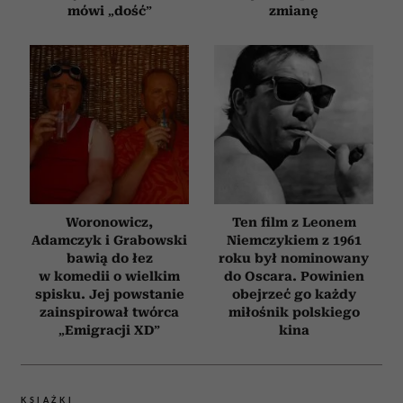
mówi „dość”
zmianę
Woronowicz,
Ten film z Leonem
Adamczyk i Grabowski
Niemczykiem z 1961
bawią do łez
roku był nominowany
w komedii o wielkim
do Oscara. Powinien
spisku. Jej powstanie
obejrzeć go każdy
zainspirował twórca
miłośnik polskiego
„Emigracji XD”
kina
KSIĄŻKI