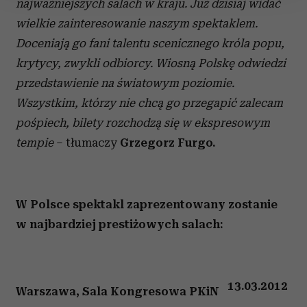
najważniejszych salach w kraju. Już dzisiaj widać
Wykorzystujemy pliki cookie do spersonalizowania treści
wielkie zainteresowanie naszym spektaklem.
i reklam, aby oferować funkcje społecznościowe i
Doceniają go fani talentu scenicznego króla popu,
analizować ruch w naszej witrynie. Informacje o tym, jak
krytycy, zwykli odbiorcy. Wiosną Polskę odwiedzi
korzystasz z naszej witryny, udostępniamy partnerom
przedstawienie na światowym poziomie.
społecznościowym, reklamowym i analitycznym.
Wszystkim, którzy nie chcą go przegapić zalecam
Partnerzy mogą połączyć te informacje z innymi danymi
otrzymanymi od Ciebie lub uzyskanymi podczas
pośpiech, bilety rozchodzą się w ekspresowym
korzystania z ich usług.
tempie
– tłumaczy
Grzegorz Furgo.
W Polsce spektakl zaprezentowany zostanie
w najbardziej prestiżowych salach:
13.03.2012
Warszawa, Sala Kongresowa PKiN