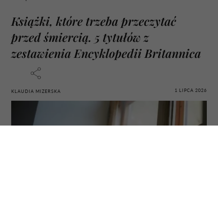
Książki, które trzeba przeczytać
przed śmiercią. 5 tytułów z
zestawienia Encyklopedii Britannica
1 LIPCA 2026
KLAUDIA MIZERSKA