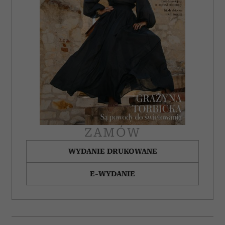
i reklam, aby oferować funkcje społecznościowe i
analizować ruch w naszej witrynie. Informacje o tym, jak
korzystasz z naszej witryny, udostępniamy partnerom
społecznościowym, reklamowym i analitycznym.
Partnerzy mogą połączyć te informacje z innymi danymi
otrzymanymi od Ciebie lub uzyskanymi podczas
korzystania z ich usług.
ZAMÓW
WYDANIE DRUKOWANE
E-WYDANIE