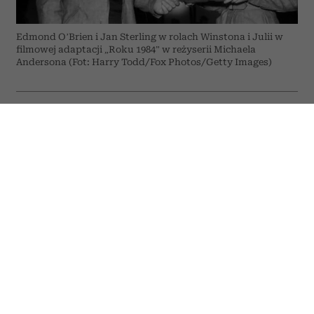
Edmond O’Brien i Jan Sterling w rolach Winstona i Julii w
filmowej adaptacji „Roku 1984” w reżyserii Michaela
Andersona (Fot: Harry Todd/Fox Photos/Getty Images)
ODSŁUCHAJ ARTYKUŁ
00:00
07:28
Choć od pierwszego wydania „Roku 1984”
minęło już ponad siedemdziesiąt lat,
powieść George’a Orwella wciąż