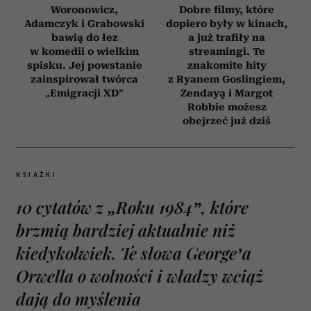
Woronowicz,
Dobre filmy, które
Adamczyk i Grabowski
dopiero były w kinach,
bawią do łez
a już trafiły na
w komedii o wielkim
streamingi. Te
spisku. Jej powstanie
znakomite hity
zainspirował twórca
z Ryanem Goslingiem,
„Emigracji XD”
Zendayą i Margot
Robbie możesz
obejrzeć już dziś
KSIĄŻKI
10 cytatów z „Roku 1984”, które
brzmią bardziej aktualnie niż
kiedykolwiek. Te słowa George’a
Orwella o wolności i władzy wciąż
dają do myślenia