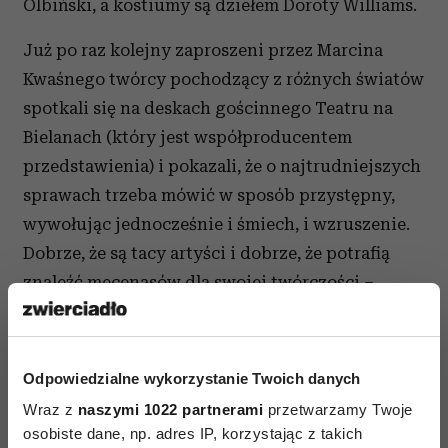
Olbiński, a kostiumy są dziełem Doroty Williams.
Już po raz kolejny zaproszeni przez Marcina
Kwaśnego twórcy pochodzący z różnych światów
spotkali się na deskach gościnnego Teatru na
Bielanach (który jest współproducentem
przedstawienia) i pokazali, że o najtrudniejszych
sprawach trzeba mówić w sposób przystępny,
wywołując jednocześnie i śmiech, i wzruszenie.
Dobrze, że są tacy artyści i dobrze, że potrafią
znaleźć mecenasów dla swojej twórczości –
w tym przypadku Miasto Stołeczne Warszawa
i PKN ORLEN.W styczniu spektakl można
zobaczyć jeszcze 27 (godz. 19.00) i 29 (godz.
Odpowiedzialne wykorzystanie Twoich danych
15.00 i 19.00).
Wraz z
naszymi 1022 partnerami
przetwarzamy Twoje
osobiste dane, np. adres IP, korzystając z takich
„Życie w zasięgu ręki”, reż. Marcin Kwaśny, tekst