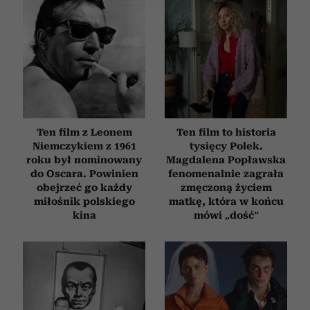
Wykorzystujemy pliki cookie do spersonalizowania treści
i reklam, aby oferować funkcje społecznościowe i
analizować ruch w naszej witrynie. Informacje o tym, jak
korzystasz z naszej witryny, udostępniamy partnerom
społecznościowym, reklamowym i analitycznym.
Partnerzy mogą połączyć te informacje z innymi danymi
otrzymanymi od Ciebie lub uzyskanymi podczas
korzystania z ich usług.
Ten film z Leonem
Ten film to historia
Niemczykiem z 1961
tysięcy Polek.
roku był nominowany
Magdalena Popławska
do Oscara. Powinien
fenomenalnie zagrała
obejrzeć go każdy
zmęczoną życiem
miłośnik polskiego
matkę, która w końcu
kina
mówi „dość”