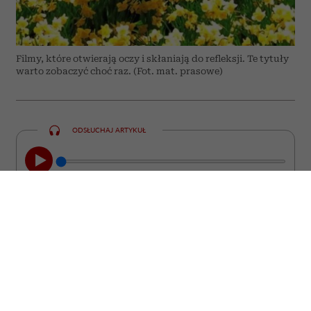
Filmy, które otwierają oczy i skłaniają do refleksji. Te tytuły
warto zobaczyć choć raz. (Fot. mat. prasowe)
ODSŁUCHAJ ARTYKUŁ
00:00
08:44
Nie każdy film kończy się wraz z
napisami końcowymi. Są takie historie,
które zostają z nami na długo. Wracają w