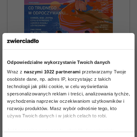
Odpowiedzialne wykorzystanie Twoich danych
Wraz z
naszymi 1022 partnerami
przetwarzamy Twoje
osobiste dane, np. adres IP, korzystając z takich
technologii jak pliki cookie, w celu wyświetlania
ZAMÓW
spersonalizowanych reklam i treści, analizowania tychże,
wychodzenia naprzeciw oczekiwaniom użytkowników i
WYDANIE DRUKOWANE
rozwoju produktów. Masz wybór odnośnie tego, kto
używa Twoich danych i w jakich celach to robi.
E-WYDANIE
Jeśli wyrazisz na to zgodę, chcielibyśmy również: