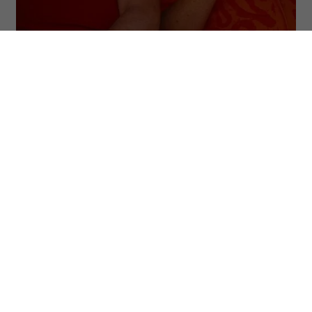
(Fot. Dystrybucja Mówi Serwis, materiały prasowe)
„Wujek Foliarz” wyrasta z tego samego
świata co kultowy „Fanatyk”. Oba filmy
inspirowane są internetowymi pastami
Malcolma XD – anonimowego autora,
którego absurdalne historie zdobyły
ogromną popularność w polskiej sieci. O
ile „Fanatyk” przenosił na ekran
opowieść o ojcu owładniętym pasją do