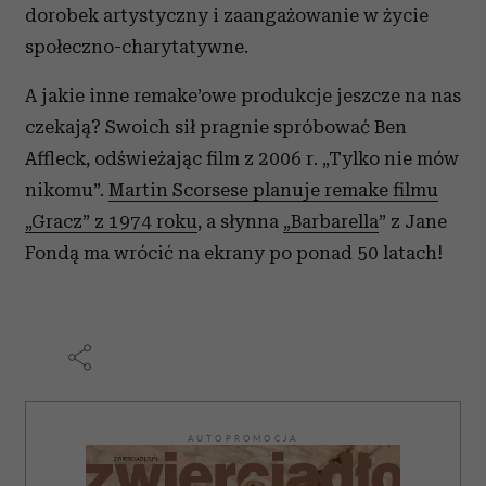
dorobek artystyczny i zaangażowanie w życie
społecznościowym, reklamowym i analitycznym.
społeczno-charytatywne.
Partnerzy mogą połączyć te informacje z innymi danymi
otrzymanymi od Ciebie lub uzyskanymi podczas
A jakie inne remake’owe produkcje jeszcze na nas
korzystania z ich usług.
czekają? Swoich sił pragnie spróbować Ben
Affleck, odświeżając film z 2006 r. „Tylko nie mów
nikomu”.
Martin Scorsese planuje remake filmu
„Gracz” z 1974 roku
, a słynna
„Barbarella
”
z Jane
Fondą ma wrócić na ekrany po ponad 50 latach!
AUTOPROMOCJA