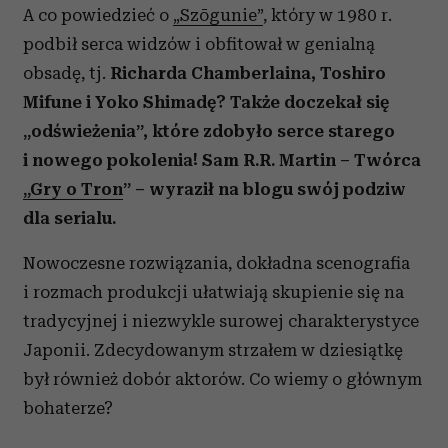
A co powiedzieć o
„Szōgunie”
,
który w 1980 r.
podbił serca widzów i obfitował w genialną
obsadę, tj.
Richarda Chamberlaina, Toshiro
Mifune i Yoko Shimadę? Także doczekał się
„odświeżenia”, które zdobyło serce starego
i nowego pokolenia! Sam R.R. Martin – Twórca
„Gry o Tron
”
– wyraził na blogu swój podziw
dla serialu.
Nowoczesne rozwiązania, dokładna scenografia
i rozmach produkcji ułatwiają skupienie się na
tradycyjnej i niezwykle surowej charakterystyce
Japonii. Zdecydowanym strzałem w dziesiątkę
był również dobór aktorów. Co wiemy o głównym
bohaterze?