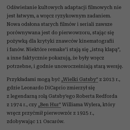
Odświeżanie kultowych adaptacji filmowych nie
jest łatwym, a wręcz ryzykownym zadaniem.
Nowa odsłona starych filmów i seriali zawsze
porównywana jest do pierwowzoru, stając się
pożywką dla krytyki znawców kinematografii
i fanów. Niektóre remake'i stają się „istną klapą”,
a inne faktycznie pokazują, że były wręcz
potrzebne, i godnie unowocześniają starą wersję.
Przykładami mogą być
„Wielki Gatsby”
z 2013 r.,
gdzie Leonardo DiCaprio zmierzył się
z legendarną rolą Gatsby’ego Roberta Redforda
z 1974 r., czy
„
Ben Hur”
Williama Wylera, który
wręcz przyćmił pierwowzór z 1925 r.,
zdobywając 11 Oscarów.