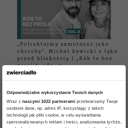
„Potraktujmy samotność jako
chorobę”. Michał Sawicki o lęku
przed bliskością | „Rób to bez
presji”, odc. 4
Jeśli chodzi o sytuację osobistą – poczucie
Odpowiedzialne wykorzystanie Twoich danych
osamotnienia najczęściej dotyczy singli (16 proc.
Wraz z
naszymi 1022 partnerami
przetwarzamy Twoje
doświadcza go „bardzo często” lub „zawsze”),
osobiste dane, np. adres IP, korzystając z takich
a najrzadziej – badanych pozostających
technologii jak pliki cookie, w celu wyświetlania
w związkach małżeńskich (4 proc.).
spersonalizowanych reklam i treści, analizowania tychże,